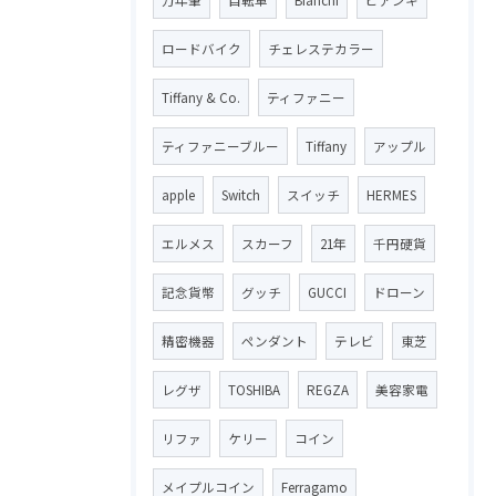
万年筆
自転車
Bianchi
ビアンキ
ロードバイク
チェレステカラー
Tiffany & Co.
ティファニー
ティファニーブルー
Tiffany
アップル
apple
Switch
スイッチ
HERMES
エルメス
スカーフ
21年
千円硬貨
記念貨幣
グッチ
GUCCI
ドローン
精密機器
ペンダント
テレビ
東芝
レグザ
TOSHIBA
REGZA
美容家電
リファ
ケリー
コイン
メイプルコイン
Ferragamo