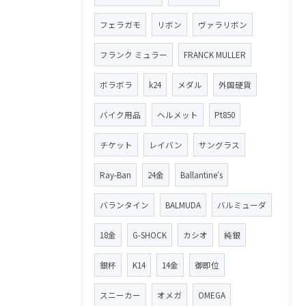
フェラガモ
リボン
ヴァラリボン
フランク ミュラー
FRANCK MULLER
ボラボラ
k24
メダル
外国硬貨
バイク用品
ヘルメット
Pt850
チケット
レイバン
サングラス
Ray-Ban
24金
Ballantine′s
バランタイン
BALMUDA
バルミューダ
18金
G-SHOCK
カシオ
純銀
銀杯
K14
14金
御即位
スニーカー
オメガ
OMEGA