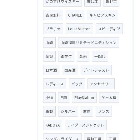
かのすけウイスキー
響12年
響17年
査定無料
CHANEL
キャビアスキン
プラチナ
Louis Vuitton
スピーディ35
山崎
山崎18年リミテッドエディション
金貨
御在位
金歯
十四代
日本酒
国産酒
デイトジャスト
レディース
バッグ
アクセサリー
小物
PS5
PlayStation
ゲーム機
銀製
シルバー
置物
メンズ
KADOYA
ライダースジャケット
シングルライダース
電動工具
工具