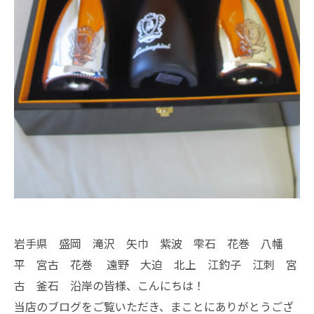
岩手県 盛岡 滝沢 矢巾 紫波 雫石 花巻 八幡
平 宮古 花巻 遠野 大迫 北上 江釣子 江刺 宮
古 釜石 沿岸の皆様、こんにちは！
当店のブログをご覧いただき、まことにありがとうござ