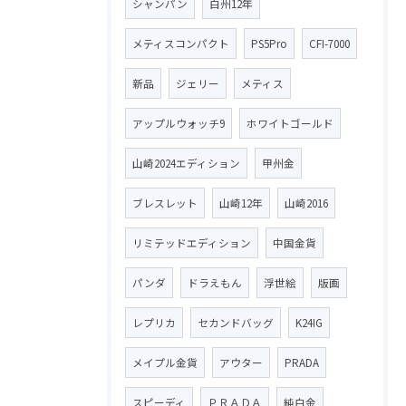
シャンパン
白州12年
メティスコンパクト
PS5Pro
CFI-7000
新品
ジェリー
メティス
アップルウォッチ9
ホワイトゴールド
山崎2024エディション
甲州金
ブレスレット
山崎12年
山崎2016
リミテッドエディション
中国金貨
パンダ
ドラえもん
浮世絵
版画
レプリカ
セカンドバッグ
K24IG
メイプル金貨
アウター
PRADA
スピーディ
ＰＲＡＤＡ
純白金