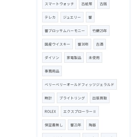
スマートウォッチ
古紙幣
古銭
テレカ
ジュエリー
響
響ブロッサムハーモニー
竹鶴25年
国産ウイスキー
響30年
古酒
ダイソン
家電製品
未使用
事務用品
ベリーベリーオールドフィッツジェラルド
時計
ブライトリング
出張買取
ROLEX
エクスプローラーⅡ
保証書無し
響21年
陶器