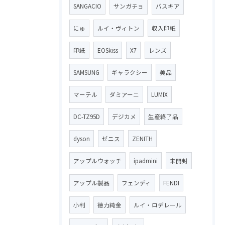
SANGACIO
サンガチョ
バスキア
にゅ
ルイ・ヴィトン
収入印紙
印紙
EOSkiss
X7
レンズ
SAMSUNG
ギャラクシー
美品
マーテル
ダミアーニ
LUMIX
DC-TZ95D
デジカメ
生産終了品
dyson
ゼニス
ZENITH
アップルウォッチ
ipadmini
未開封
アップル製品
フェンディ
FENDI
小判
徳力純金
ルイ・ロデレール