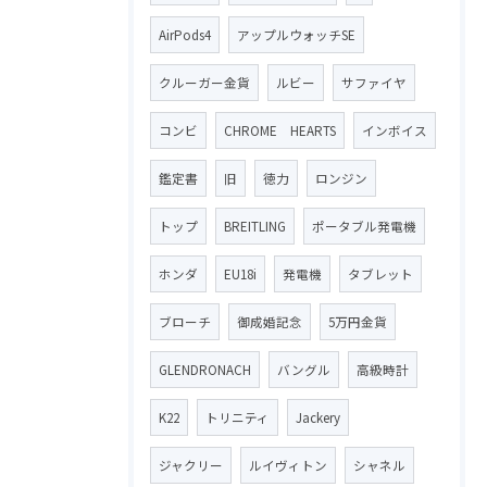
AirPods4
アップルウォッチSE
クルーガー金貨
ルビー
サファイヤ
コンビ
CHROME HEARTS
インボイス
鑑定書
旧
徳力
ロンジン
トップ
BREITLING
ポータブル発電機
ホンダ
EU18i
発電機
タブレット
ブローチ
御成婚記念
5万円金貨
GLENDRONACH
バングル
高級時計
K22
トリニティ
Jackery
ジャクリー
ルイヴィトン
シャネル