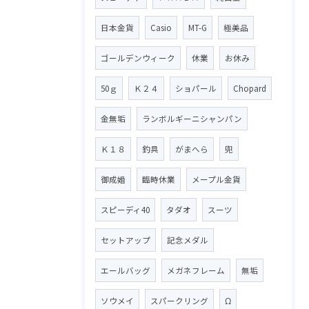
日本金貨
Casio
MT-G
極美品
ゴールデンウィーク
休業
お休み
50ｇ
Ｋ２４
ショパール
Chopard
金無垢
ランボルギーニシャンパン
Ｋ１８
釣具
がまへら
兜
御成婚
臨時休業
メープル金貨
スピーディ40
タダオ
スーツ
セットアップ
記念メダル
エールバッグ
メガネフレーム
無垢
ソウメイ
スパークリング
Ω