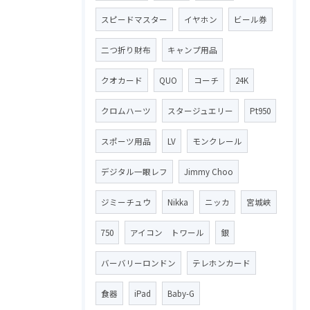
スピードマスター
イヤホン
ビール券
二つ折り財布
キャンプ用品
クオカード
QUO
コーチ
24K
クロムハーツ
スタージュエリー
Pt950
スポーツ用品
LV
モンクレール
デジタル一眼レフ
Jimmy Choo
ジミーチュウ
Nikka
ニッカ
宮城峡
750
アイコン トワール
銀
バーバリーロンドン
テレホンカード
食器
iPad
Baby-G