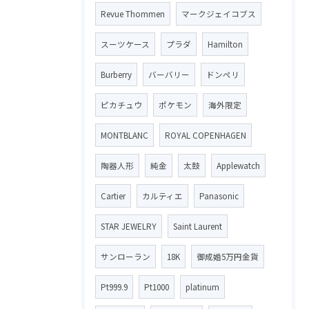
Revue Thommen
マークジェイコブス
スーツケース
プラダ
Hamilton
Burberry
バーバリー
ドンペリ
ピカチュウ
ポケモン
海外限定
MONTBLANC
ROYAL COPENHAGEN
陶器人形
純金
太鼓
Applewatch
Cartier
カルティエ
Panasonic
STAR JEWELRY
Saint Laurent
サンローラン
18K
御成婚5万円金貨
Pt999.9
Pt1000
platinum