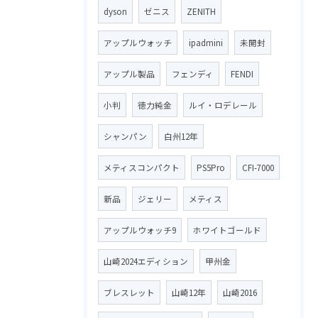
dyson
ゼニス
ZENITH
アップルウォッチ
ipadmini
未開封
アップル製品
フェンディ
FENDI
小判
徳力純金
ルイ・ロデレール
シャンパン
白州12年
メティスコンパクト
PS5Pro
CFI-7000
新品
ジェリー
メティス
アップルウォッチ9
ホワイトゴールド
山崎2024エディション
甲州金
ブレスレット
山崎12年
山崎2016