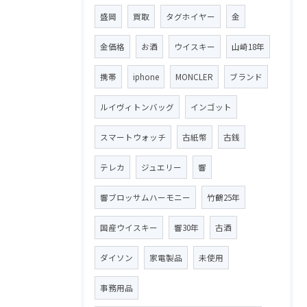
盛岡
買取
タグホイヤー
金
金価格
お酒
ウイスキー
山崎18年
携帯
iphone
MONCLER
ブランド
ルイヴィトンバッグ
インゴット
スマートウォッチ
古紙幣
古銭
テレカ
ジュエリー
響
響ブロッサムハーモニー
竹鶴25年
国産ウイスキー
響30年
古酒
ダイソン
家電製品
未使用
事務用品