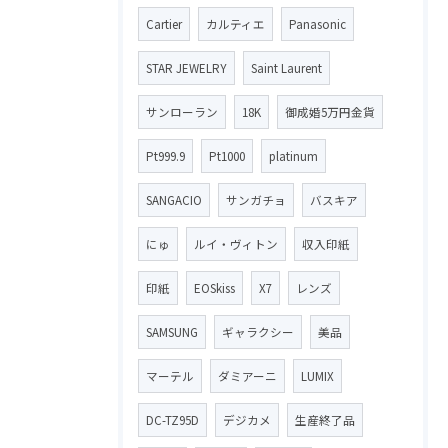
Cartier
カルティエ
Panasonic
STAR JEWELRY
Saint Laurent
サンローラン
18K
御成婚5万円金貨
Pt999.9
Pt1000
platinum
SANGACIO
サンガチョ
バスキア
にゅ
ルイ・ヴィトン
収入印紙
印紙
EOSkiss
X7
レンズ
SAMSUNG
ギャラクシー
美品
マーテル
ダミアーニ
LUMIX
DC-TZ95D
デジカメ
生産終了品