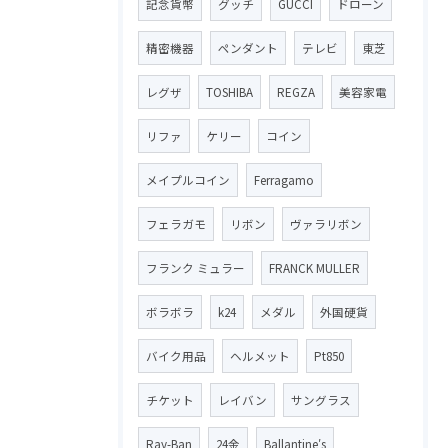
記念貨幣
グッチ
GUCCI
ドローン
精密機器
ペンダント
テレビ
東芝
レグザ
TOSHIBA
REGZA
美容家電
リファ
ケリー
コイン
メイプルコイン
Ferragamo
フェラガモ
リボン
ヴァラリボン
フランク ミュラー
FRANCK MULLER
ボラボラ
k24
メダル
外国硬貨
バイク用品
ヘルメット
Pt850
チケット
レイバン
サングラス
Ray-Ban
24金
Ballantine′s