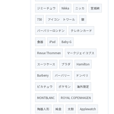
ジミーチュウ
Nikka
ニッカ
宮城峡
750
アイコン トワール
銀
バーバリーロンドン
テレホンカード
食器
iPad
Baby-G
Revue Thommen
マークジェイコブス
スーツケース
プラダ
Hamilton
Burberry
バーバリー
ドンペリ
ピカチュウ
ポケモン
海外限定
MONTBLANC
ROYAL COPENHAGEN
陶器人形
純金
太鼓
Applewatch