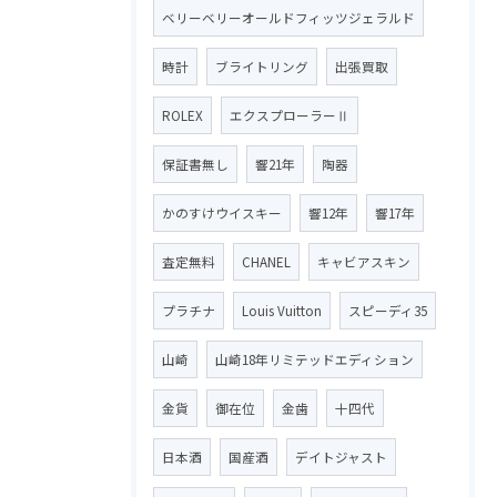
ベリーベリーオールドフィッツジェラルド
時計
ブライトリング
出張買取
ROLEX
エクスプローラーⅡ
保証書無し
響21年
陶器
かのすけウイスキー
響12年
響17年
査定無料
CHANEL
キャビアスキン
プラチナ
Louis Vuitton
スピーディ35
山崎
山崎18年リミテッドエディション
金貨
御在位
金歯
十四代
日本酒
国産酒
デイトジャスト