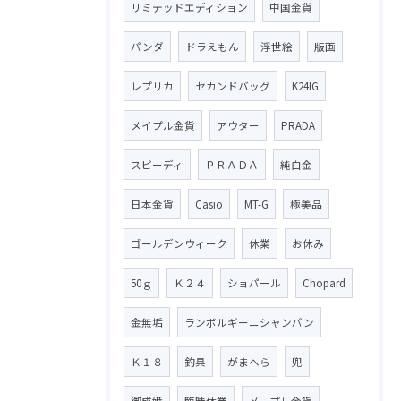
リミテッドエディション
中国金貨
パンダ
ドラえもん
浮世絵
版画
レプリカ
セカンドバッグ
K24IG
メイプル金貨
アウター
PRADA
スピーディ
ＰＲＡＤＡ
純白金
日本金貨
Casio
MT-G
極美品
ゴールデンウィーク
休業
お休み
50ｇ
Ｋ２４
ショパール
Chopard
金無垢
ランボルギーニシャンパン
Ｋ１８
釣具
がまへら
兜
御成婚
臨時休業
メープル金貨