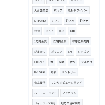
大吉盛岡店
京セラ
電動ドライバー
SHIMANO
シマノ
釣り具
釣り竿
頼刃
10.5尺
喜平
K18
1万円金貨
10万円金貨
御即位10万円
がまかつ
ガマカツ
8尺
シチズン
CITIZEN
酒
焼酎
香水
ブルガリ
BVLGARI
知多
サントリー
株主優待
サンリオピューロランド
ハーモニーランド
マッカラン
バイカラー500円
地方自治60周年