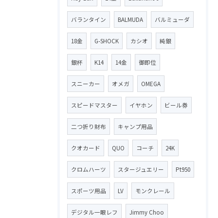
バランタイン
BALMUDA
バルミューダ
18金
G-SHOCK
カシオ
純銀
銀杯
K14
14金
御即位
スニーカー
オメガ
OMEGA
スピードマスター
イヤホン
ビール券
二つ折り財布
キャンプ用品
クオカード
QUO
コーチ
24K
クロムハーツ
スタージュエリー
Pt950
スポーツ用品
LV
モンクレール
デジタル一眼レフ
Jimmy Choo