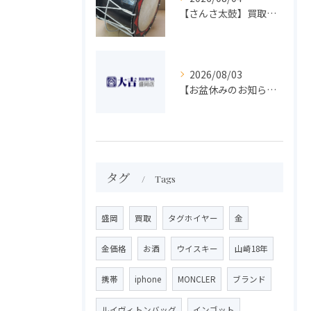
【さんさ太鼓】買取 大吉盛岡店 楽器 買取します！！
2026/08/03
【お盆休みのお知らせ】買取専門 大吉 盛岡店
タグ
Tags
盛岡
買取
タグホイヤー
金
金価格
お酒
ウイスキー
山崎18年
携帯
iphone
MONCLER
ブランド
ルイヴィトンバッグ
インゴット