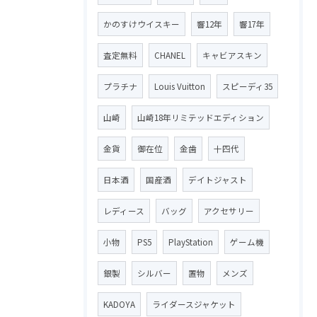
かのすけウイスキー
響12年
響17年
査定無料
CHANEL
キャビアスキン
プラチナ
Louis Vuitton
スピーディ35
山崎
山崎18年リミテッドエディション
金貨
御在位
金歯
十四代
日本酒
国産酒
デイトジャスト
レディース
バッグ
アクセサリー
小物
PS5
PlayStation
ゲーム機
銀製
シルバー
置物
メンズ
KADOYA
ライダースジャケット