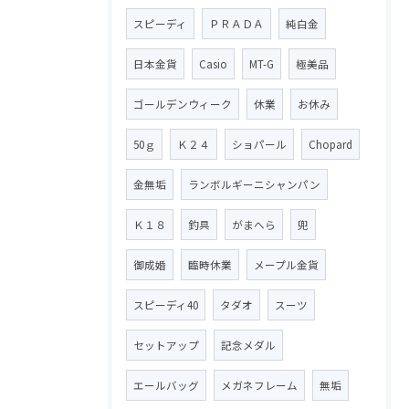
スピーディ
ＰＲＡＤＡ
純白金
日本金貨
Casio
MT-G
極美品
ゴールデンウィーク
休業
お休み
50ｇ
Ｋ２４
ショパール
Chopard
金無垢
ランボルギーニシャンパン
Ｋ１８
釣具
がまへら
兜
御成婚
臨時休業
メープル金貨
スピーディ40
タダオ
スーツ
セットアップ
記念メダル
エールバッグ
メガネフレーム
無垢