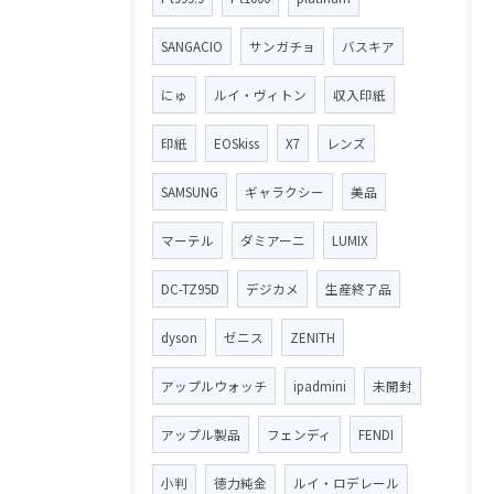
SANGACIO
サンガチョ
バスキア
にゅ
ルイ・ヴィトン
収入印紙
印紙
EOSkiss
X7
レンズ
SAMSUNG
ギャラクシー
美品
マーテル
ダミアーニ
LUMIX
DC-TZ95D
デジカメ
生産終了品
dyson
ゼニス
ZENITH
アップルウォッチ
ipadmini
未開封
アップル製品
フェンディ
FENDI
小判
徳力純金
ルイ・ロデレール