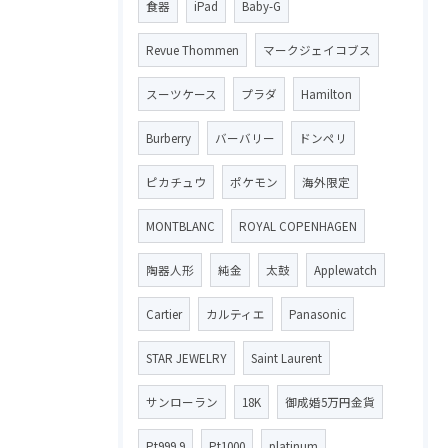
食器
iPad
Baby-G
Revue Thommen
マークジェイコブス
スーツケース
プラダ
Hamilton
Burberry
バーバリー
ドンペリ
ピカチュウ
ポケモン
海外限定
MONTBLANC
ROYAL COPENHAGEN
陶器人形
純金
太鼓
Applewatch
Cartier
カルティエ
Panasonic
STAR JEWELRY
Saint Laurent
サンローラン
18K
御成婚5万円金貨
Pt999.9
Pt1000
platinum