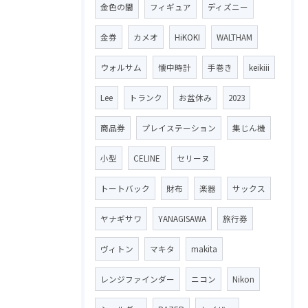
金色の闇
フィギュア
ディズニー
金券
カメオ
HiKOKI
WALTHAM
ウォルサム
懐中時計
手巻き
keikiii
Lee
トランク
お盆休み
2023
商品券
プレイステーション
集じん機
小型
CELINE
セリーヌ
トートバック
財布
楽器
サックス
ヤナギサワ
YANAGISAWA
旅行券
ヴィトン
マキタ
makita
レンジファインダー
ニコン
Nikon