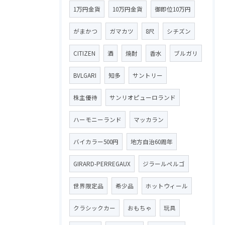
1万円金貨
10万円金貨
御即位10万円
がまかつ
ガマカツ
8尺
シチズン
CITIZEN
酒
焼酎
香水
ブルガリ
BVLGARI
知多
サントリー
株主優待
サンリオピューロランド
ハーモニーランド
マッカラン
バイカラー500円
地方自治60周年
GIRARD-PERREGAUX
ジラールペルゴ
世界限定品
希少品
ホットウィール
クラシックカー
おもちゃ
玩具