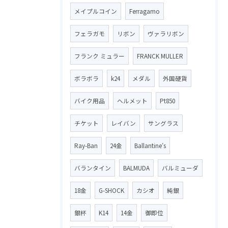
メイプルコイン
Ferragamo
フェラガモ
リボン
ヴァラリボン
フランク ミュラー
FRANCK MULLER
ボラボラ
k24
メダル
外国硬貨
バイク用品
ヘルメット
Pt850
チケット
レイバン
サングラス
Ray-Ban
24金
Ballantine′s
バランタイン
BALMUDA
バルミューダ
18金
G-SHOCK
カシオ
純銀
銀杯
K14
14金
御即位