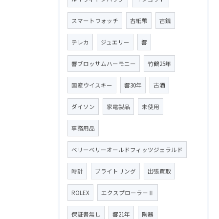
スマートウォッチ
古紙幣
古銭
テレカ
ジュエリー
響
響ブロッサムハーモニー
竹鶴25年
国産ウイスキー
響30年
古酒
ダイソン
家電製品
未使用
事務用品
ベリーベリーオールドフィッツジェラルド
時計
ブライトリング
出張買取
ROLEX
エクスプローラーⅡ
保証書無し
響21年
陶器