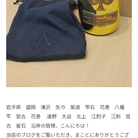
岩手県 盛岡 滝沢 矢巾 紫波 雫石 花巻 八幡
平 宮古 花巻 遠野 大迫 北上 江釣子 江刺 宮
古 釜石 沿岸の皆様、こんにちは！
当店のブログをご覧いただき、まことにありがとうござ