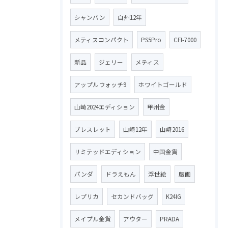
シャンパン
白州12年
メティスコンパクト
PS5Pro
CFI-7000
新品
ジェリー
メティス
アップルウォッチ9
ホワイトゴールド
山崎2024エディション
甲州金
ブレスレット
山崎12年
山崎2016
リミテッドエディション
中国金貨
パンダ
ドラえもん
浮世絵
版画
レプリカ
セカンドバッグ
K24IG
メイプル金貨
アウター
PRADA