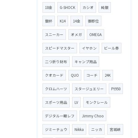
18金
G-SHOCK
カシオ
純銀
銀杯
K14
14金
御即位
スニーカー
オメガ
OMEGA
スピードマスター
イヤホン
ビール券
二つ折り財布
キャンプ用品
クオカード
QUO
コーチ
24K
クロムハーツ
スタージュエリー
Pt950
スポーツ用品
LV
モンクレール
デジタル一眼レフ
Jimmy Choo
ジミーチュウ
Nikka
ニッカ
宮城峡