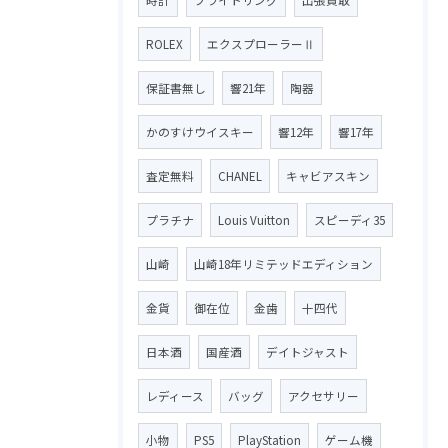
ROLEX
エクスプローラーⅡ
保証書無し
響21年
陶器
かのすけウイスキー
響12年
響17年
査定無料
CHANEL
キャビアスキン
プラチナ
Louis Vuitton
スピーディ35
山崎
山崎18年リミテッドエディション
金貨
御在位
金歯
十四代
日本酒
国産酒
デイトジャスト
レディース
バッグ
アクセサリー
小物
PS5
PlayStation
ゲーム機