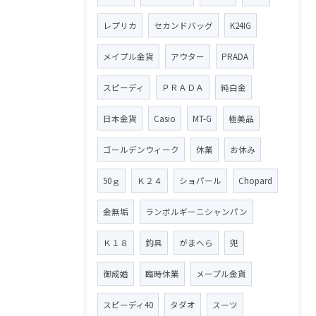
レプリカ
セカンドバッグ
K24IG
メイプル金貨
アウター
PRADA
スピーディ
ＰＲＡＤＡ
純白金
日本金貨
Casio
MT-G
極美品
ゴールデンウィーク
休業
お休み
50ｇ
Ｋ２４
ショパール
Chopard
金無垢
ランボルギーニシャンパン
Ｋ１８
釣具
がまへら
兜
御成婚
臨時休業
メープル金貨
スピーディ40
タダオ
スーツ