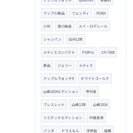
アップル製品
フェンディ
FENDI
小判
徳力純金
ルイ・ロデレール
シャンパン
白州12年
メティスコンパクト
PS5Pro
CFI-7000
新品
ジェリー
メティス
アップルウォッチ9
ホワイトゴールド
山崎2024エディション
甲州金
ブレスレット
山崎12年
山崎2016
リミテッドエディション
中国金貨
パンダ
ドラえもん
浮世絵
版画