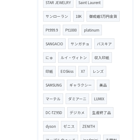
STAR JEWELRY
Saint Laurent
サンローラン
18K
御成婚5万円金貨
Pt999.9
Pt1000
platinum
SANGACIO
サンガチョ
バスキア
にゅ
ルイ・ヴィトン
収入印紙
印紙
EOSkiss
X7
レンズ
SAMSUNG
ギャラクシー
美品
マーテル
ダミアーニ
LUMIX
DC-TZ95D
デジカメ
生産終了品
dyson
ゼニス
ZENITH
アップルウォッチ
ipadmini
未開封