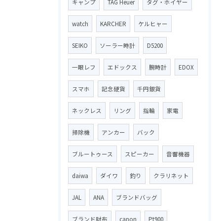
キャンプ
TAG Heuer
タグ・ホイヤー
watch
KARCHER
ケルヒャー
SEIKO
ソーラー時計
D5200
一眼レフ
エドックス
腕時計
EDOX
スマホ
記念硬貨
千円銀貨
ネックレス
リング
指輪
家電
掃除機
アンカー
バック
ブルートゥース
スピーカー
音響機器
daiwa
ダイワ
釣り
クラリネット
JAL
ANA
ブランドバッグ
ブランド財布
canon
Pt900