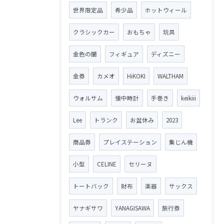
世界限定品
希少品
ホットウィール
クラシックカー
おもちゃ
玩具
金色の闇
フィギュア
ディズニー
金券
カメオ
HiKOKI
WALTHAM
ウォルサム
懐中時計
手巻き
keikiii
Lee
トランク
お盆休み
2023
商品券
プレイステーション
集じん機
小型
CELINE
セリーヌ
トートバック
財布
楽器
サックス
ヤナギサワ
YANAGISAWA
旅行券