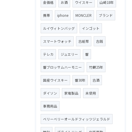
金価格
お酒
ウイスキー
山崎18年
携帯
iphone
MONCLER
ブランド
ルイヴィトンバッグ
インゴット
スマートウォッチ
古紙幣
古銭
テレカ
ジュエリー
響
響ブロッサムハーモニー
竹鶴25年
国産ウイスキー
響30年
古酒
ダイソン
家電製品
未使用
事務用品
ベリーベリーオールドフィッツジェラルド
時計
ブライトリング
出張買取