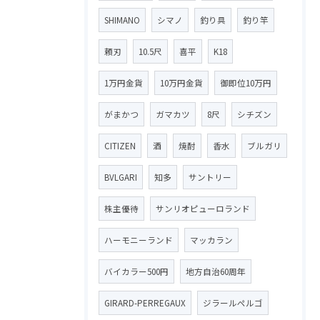
SHIMANO
シマノ
釣り具
釣り竿
頼刃
10.5尺
喜平
K18
1万円金貨
10万円金貨
御即位10万円
がまかつ
ガマカツ
8尺
シチズン
CITIZEN
酒
焼酎
香水
ブルガリ
BVLGARI
知多
サントリー
株主優待
サンリオピューロランド
ハーモニーランド
マッカラン
バイカラー500円
地方自治60周年
GIRARD-PERREGAUX
ジラールペルゴ