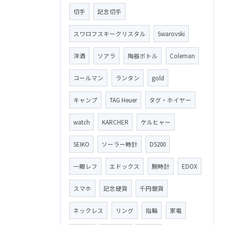
切手
記念切手
スワロフスキークリスタル
Swarovski
洋酒
ソアラ
陶器ボトル
Coleman
コールマン
ランタン
gold
キャンプ
TAG Heuer
タグ・ホイヤー
watch
KARCHER
ケルヒャー
SEIKO
ソーラー時計
D5200
一眼レフ
エドックス
腕時計
EDOX
スマホ
記念硬貨
千円銀貨
ネックレス
リング
指輪
家電