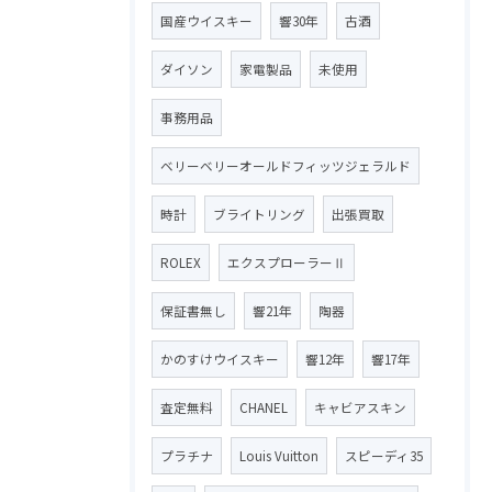
国産ウイスキー
響30年
古酒
ダイソン
家電製品
未使用
事務用品
ベリーベリーオールドフィッツジェラルド
時計
ブライトリング
出張買取
ROLEX
エクスプローラーⅡ
保証書無し
響21年
陶器
かのすけウイスキー
響12年
響17年
査定無料
CHANEL
キャビアスキン
プラチナ
Louis Vuitton
スピーディ35