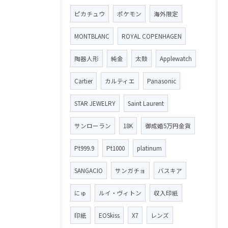
ピカチュウ
ポケモン
海外限定
MONTBLANC
ROYAL COPENHAGEN
陶器人形
純金
太鼓
Applewatch
Cartier
カルティエ
Panasonic
STAR JEWELRY
Saint Laurent
サンローラン
18K
御成婚5万円金貨
Pt999.9
Pt1000
platinum
SANGACIO
サンガチョ
バスキア
にゅ
ルイ・ヴィトン
収入印紙
印紙
EOSkiss
X7
レンズ