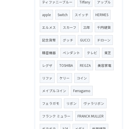
ティファニーブルー
Tiffany
アップル
apple
Switch
スイッチ
HERMES
エルメス
スカーフ
21年
千円硬貨
記念貨幣
グッチ
GUCCI
ドローン
精密機器
ペンダント
テレビ
東芝
レグザ
TOSHIBA
REGZA
美容家電
リファ
ケリー
コイン
メイプルコイン
Ferragamo
フェラガモ
リボン
ヴァラリボン
フランク ミュラー
FRANCK MULLER
ボラボラ
k24
メダル
外国硬貨