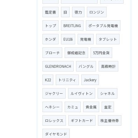
鑑定書
旧
徳力
ロンジン
トップ
BREITLING
ポータブル発電機
ホンダ
EU18i
発電機
タブレット
ブローチ
御成婚記念
5万円金貨
GLENDRONACH
バングル
高級時計
K22
トリニティ
Jackery
ジャクリー
ルイヴィトン
シャネル
ヘネシー
カミュ
貴金属
査定
ロレックス
ギフトカード
株主優待券
ダイヤモンド