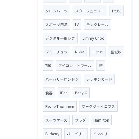
クロムハーツ
スタージュエリー
Pt950
スポーツ用品
LV
モンクレール
デジタル一眼レフ
Jimmy Choo
ジミーチュウ
Nikka
ニッカ
宮城峡
750
アイコン トワール
銀
バーバリーロンドン
テレホンカード
食器
iPad
Baby-G
Revue Thommen
マークジェイコブス
スーツケース
プラダ
Hamilton
Burberry
バーバリー
ドンペリ