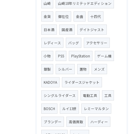
山崎
山崎18年リミテッドエディション
金貨
御在位
金歯
十四代
日本酒
国産酒
デイトジャスト
レディース
バッグ
アクセサリー
小物
PS5
PlayStation
ゲーム機
銀製
シルバー
置物
メンズ
KADOYA
ライダースジャケット
シングルライダース
電動工具
工具
BOSCH
ルイ13世
レミーマルタン
ブランデー
高価買取
ハーディー