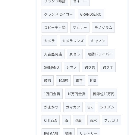
ブランド時計
セイコー
グランドセイコー
GRANDSEIKO
スピーディ30
マカサー
モノグラム
カメラ
カメラレンズ
キャノン
大吉盛岡店
京セラ
電動ドライバー
SHIMANO
シマノ
釣り具
釣り竿
頼刃
10.5尺
喜平
K18
1万円金貨
10万円金貨
御即位10万円
がまかつ
ガマカツ
8尺
シチズン
CITIZEN
酒
焼酎
香水
ブルガリ
BVLGARI
知多
サントリー