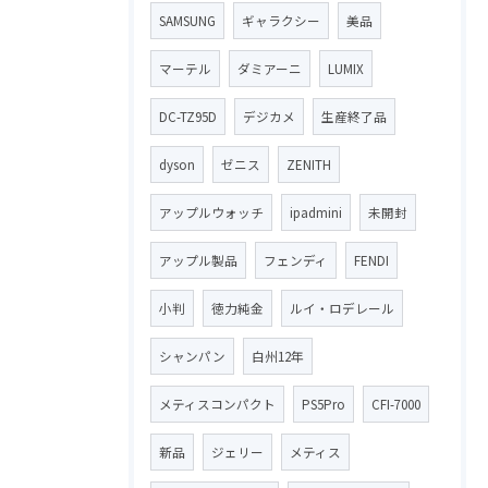
SAMSUNG
ギャラクシー
美品
マーテル
ダミアーニ
LUMIX
DC-TZ95D
デジカメ
生産終了品
dyson
ゼニス
ZENITH
アップルウォッチ
ipadmini
未開封
アップル製品
フェンディ
FENDI
小判
徳力純金
ルイ・ロデレール
シャンパン
白州12年
メティスコンパクト
PS5Pro
CFI-7000
新品
ジェリー
メティス