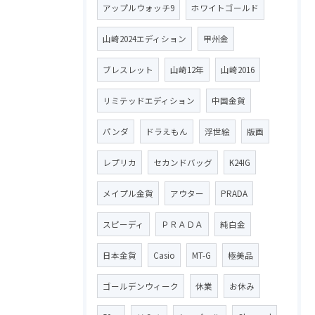
アップルウォッチ9
ホワイトゴールド
山崎2024エディション
甲州金
ブレスレット
山崎12年
山崎2016
リミテッドエディション
中国金貨
パンダ
ドラえもん
浮世絵
版画
レプリカ
セカンドバッグ
K24IG
メイプル金貨
アウター
PRADA
スピーディ
ＰＲＡＤＡ
純白金
日本金貨
Casio
MT-G
極美品
ゴールデンウィーク
休業
お休み