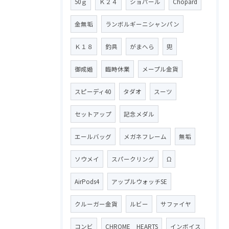
50ｇ
Ｋ２４
ショパール
Chopard
金無垢
ランボルギーニシャンパン
Ｋ１８
釣具
がまへら
兜
御成婚
臨時休業
メープル金貨
スピーディ40
タダオ
スーツ
セットアップ
記念メダル
エールバッグ
メガネフレーム
無垢
ソウメイ
スパークリング
Ω
AirPods4
アップルウォッチSE
クルーガー金貨
ルビー
サファイヤ
コンビ
CHROME HEARTS
インボイス