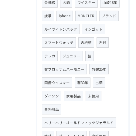
金価格
お酒
ウイスキー
山崎18年
携帯
iphone
MONCLER
ブランド
ルイヴィトンバッグ
インゴット
スマートウォッチ
古紙幣
古銭
テレカ
ジュエリー
響
響ブロッサムハーモニー
竹鶴25年
国産ウイスキー
響30年
古酒
ダイソン
家電製品
未使用
事務用品
ベリーベリーオールドフィッツジェラルド
時計
ブライトリング
出張買取