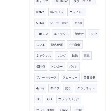
キャンプ
TAG Heuer
タグ・ホイヤー
watch
KARCHER
ケルヒャー
SEIKO
ソーラー時計
D5200
一眼レフ
エドックス
腕時計
EDOX
スマホ
記念硬貨
千円銀貨
ネックレス
リング
指輪
家電
掃除機
アンカー
バック
ブルートゥース
スピーカー
音響機器
daiwa
ダイワ
釣り
クラリネット
JAL
ANA
ブランドバッグ
ブランド財布
canon
Pt900