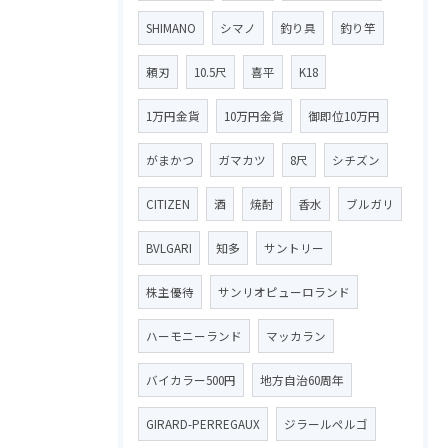
SHIMANO
シマノ
釣り具
釣り竿
頼刃
10.5尺
喜平
K18
1万円金貨
10万円金貨
御即位10万円
がまかつ
ガマカツ
8尺
シチズン
CITIZEN
酒
焼酎
香水
ブルガリ
BVLGARI
知多
サントリー
株主優待
サンリオピューロランド
ハーモニーランド
マッカラン
バイカラー500円
地方自治60周年
GIRARD-PERREGAUX
ジラールペルゴ