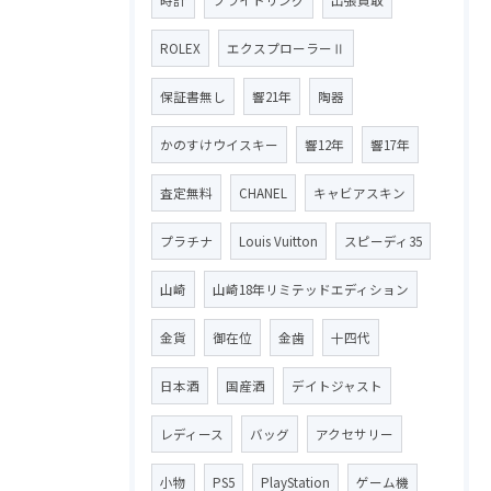
ROLEX
エクスプローラーⅡ
保証書無し
響21年
陶器
かのすけウイスキー
響12年
響17年
査定無料
CHANEL
キャビアスキン
プラチナ
Louis Vuitton
スピーディ35
山崎
山崎18年リミテッドエディション
金貨
御在位
金歯
十四代
日本酒
国産酒
デイトジャスト
レディース
バッグ
アクセサリー
小物
PS5
PlayStation
ゲーム機