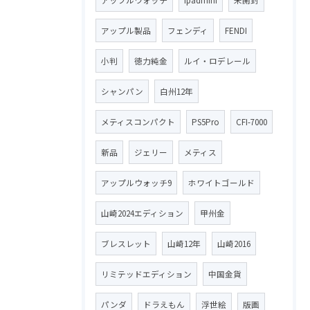
アップル製品
フェンディ
FENDI
小判
徳力純金
ルイ・ロデレール
シャンパン
白州12年
メティスコンパクト
PS5Pro
CFI-7000
新品
ジェリー
メティス
アップルウォッチ9
ホワイトゴールド
山崎2024エディション
甲州金
ブレスレット
山崎12年
山崎2016
リミテッドエディション
中国金貨
パンダ
ドラえもん
浮世絵
版画