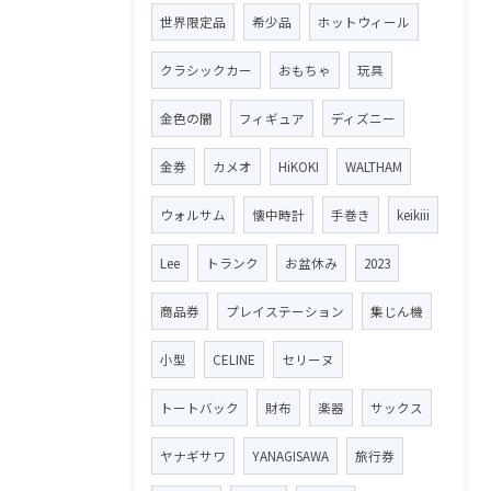
世界限定品
希少品
ホットウィール
クラシックカー
おもちゃ
玩具
金色の闇
フィギュア
ディズニー
金券
カメオ
HiKOKI
WALTHAM
ウォルサム
懐中時計
手巻き
keikiii
Lee
トランク
お盆休み
2023
商品券
プレイステーション
集じん機
小型
CELINE
セリーヌ
トートバック
財布
楽器
サックス
ヤナギサワ
YANAGISAWA
旅行券