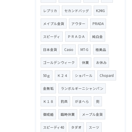
レプリカ
セカンドバッグ
K24IG
メイプル金貨
アウター
PRADA
スピーディ
ＰＲＡＤＡ
純白金
日本金貨
Casio
MT-G
極美品
ゴールデンウィーク
休業
お休み
50ｇ
Ｋ２４
ショパール
Chopard
金無垢
ランボルギーニシャンパン
Ｋ１８
釣具
がまへら
兜
御成婚
臨時休業
メープル金貨
スピーディ40
タダオ
スーツ