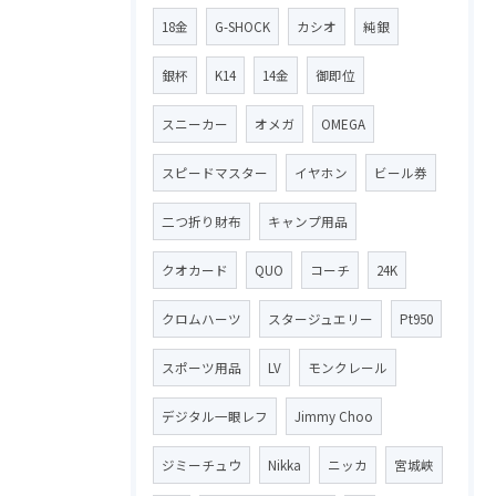
18金
G-SHOCK
カシオ
純銀
銀杯
K14
14金
御即位
スニーカー
オメガ
OMEGA
スピードマスター
イヤホン
ビール券
二つ折り財布
キャンプ用品
クオカード
QUO
コーチ
24K
クロムハーツ
スタージュエリー
Pt950
スポーツ用品
LV
モンクレール
デジタル一眼レフ
Jimmy Choo
ジミーチュウ
Nikka
ニッカ
宮城峡