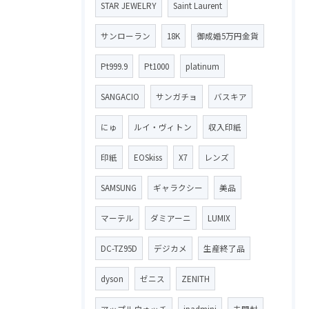
STAR JEWELRY
Saint Laurent
サンローラン
18K
御成婚5万円金貨
Pt999.9
Pt1000
platinum
SANGACIO
サンガチョ
バスキア
にゅ
ルイ・ヴィトン
収入印紙
印紙
EOSkiss
X7
レンズ
SAMSUNG
ギャラクシー
美品
マーテル
ダミアーニ
LUMIX
DC-TZ95D
デジカメ
生産終了品
dyson
ゼニス
ZENITH
アップルウォッチ
ipadmini
未開封