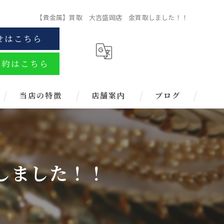
【貴金属】買取 大吉盛岡店 金買取しました！！
せはこちら
予約はこちら
当店の特徴
店舗案内
ブログ
金
ブランド
しました！！
お酒
金券
時計