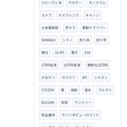
スピーディ30
マカサー
モノグラム
カメラ
カメラレンズ
キャノン
大吉盛岡店
京セラ
電動ドライバー
SHIMANO
シマノ
釣り具
釣り竿
頼刃
10.5尺
喜平
K18
1万円金貨
10万円金貨
御即位10万円
がまかつ
ガマカツ
8尺
シチズン
CITIZEN
酒
焼酎
香水
ブルガリ
BVLGARI
知多
サントリー
株主優待
サンリオピューロランド