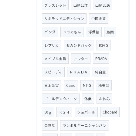
ブレスレット
山崎12年
山崎2016
リミテッドエディション
中国金貨
パンダ
ドラえもん
浮世絵
版画
レプリカ
セカンドバッグ
K24IG
メイプル金貨
アウター
PRADA
スピーディ
ＰＲＡＤＡ
純白金
日本金貨
Casio
MT-G
極美品
ゴールデンウィーク
休業
お休み
50ｇ
Ｋ２４
ショパール
Chopard
金無垢
ランボルギーニシャンパン