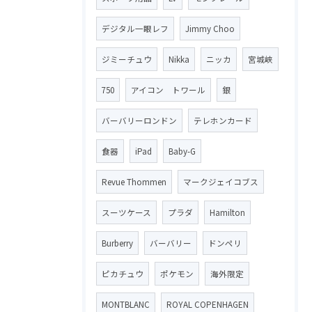
デジタル一眼レフ
Jimmy Choo
ジミーチュウ
Nikka
ニッカ
宮城峡
750
アイコン トワール
銀
バーバリーロンドン
テレホンカード
食器
iPad
Baby-G
Revue Thommen
マークジェイコブス
スーツケース
プラダ
Hamilton
Burberry
バーバリー
ドンペリ
ピカチュウ
ポケモン
海外限定
MONTBLANC
ROYAL COPENHAGEN