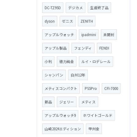
DC-TZ95D
デジカメ
生産終了品
dyson
ゼニス
ZENITH
アップルウォッチ
ipadmini
未開封
アップル製品
フェンディ
FENDI
小判
徳力純金
ルイ・ロデレール
シャンパン
白州12年
メティスコンパクト
PS5Pro
CFI-7000
新品
ジェリー
メティス
アップルウォッチ9
ホワイトゴールド
山崎2024エディション
甲州金