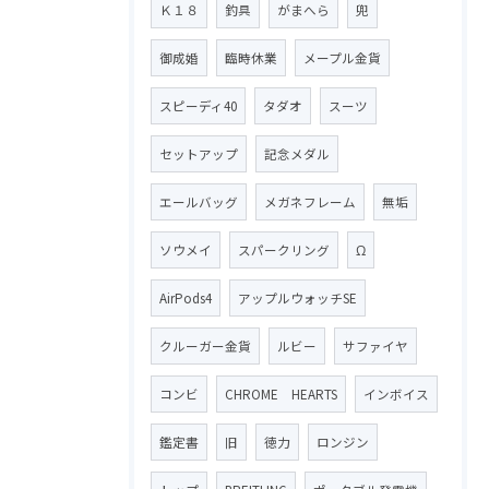
Ｋ１８
釣具
がまへら
兜
御成婚
臨時休業
メープル金貨
スピーディ40
タダオ
スーツ
セットアップ
記念メダル
エールバッグ
メガネフレーム
無垢
ソウメイ
スパークリング
Ω
AirPods4
アップルウォッチSE
クルーガー金貨
ルビー
サファイヤ
コンビ
CHROME HEARTS
インボイス
鑑定書
旧
徳力
ロンジン