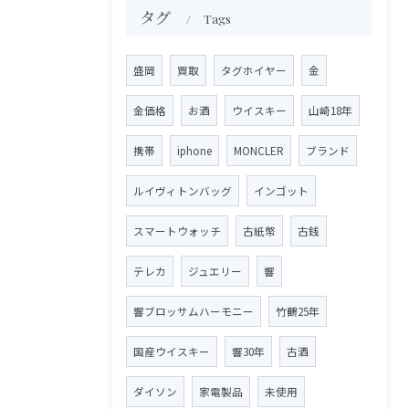
タグ
Tags
盛岡
買取
タグホイヤー
金
金価格
お酒
ウイスキー
山崎18年
携帯
iphone
MONCLER
ブランド
ルイヴィトンバッグ
インゴット
スマートウォッチ
古紙幣
古銭
テレカ
ジュエリー
響
響ブロッサムハーモニー
竹鶴25年
国産ウイスキー
響30年
古酒
ダイソン
家電製品
未使用