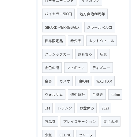
ハーモニーランド
マッカラン
バイカラー500円
地方自治60周年
GIRARD-PERREGAUX
ジラールペルゴ
世界限定品
希少品
ホットウィール
クラシックカー
おもちゃ
玩具
金色の闇
フィギュア
ディズニー
金券
カメオ
HiKOKI
WALTHAM
ウォルサム
懐中時計
手巻き
keikiii
Lee
トランク
お盆休み
2023
商品券
プレイステーション
集じん機
小型
CELINE
セリーヌ