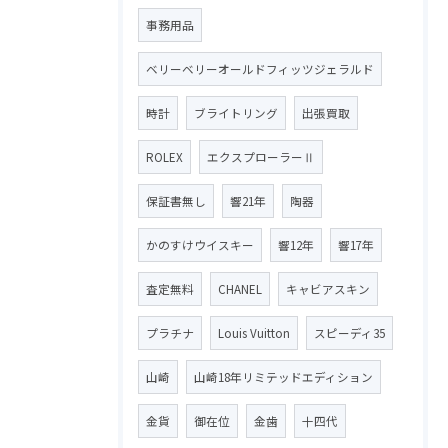
事務用品
ベリーベリーオールドフィッツジェラルド
時計
ブライトリング
出張買取
ROLEX
エクスプローラーⅡ
保証書無し
響21年
陶器
かのすけウイスキー
響12年
響17年
査定無料
CHANEL
キャビアスキン
プラチナ
Louis Vuitton
スピーディ35
山崎
山崎18年リミテッドエディション
金貨
御在位
金歯
十四代