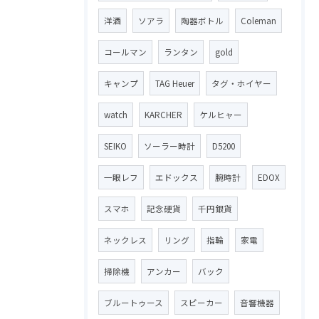
洋酒
ソアラ
陶器ボトル
Coleman
コールマン
ランタン
gold
キャンプ
TAG Heuer
タグ・ホイヤー
watch
KARCHER
ケルヒャー
SEIKO
ソーラー時計
D5200
一眼レフ
エドックス
腕時計
EDOX
スマホ
記念硬貨
千円銀貨
ネックレス
リング
指輪
家電
掃除機
アンカー
バック
ブルートゥース
スピーカー
音響機器