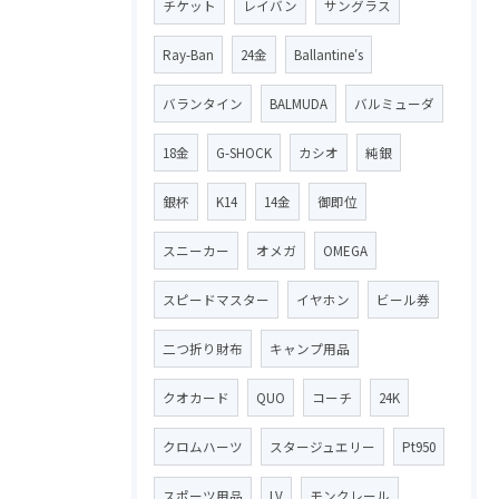
チケット
レイバン
サングラス
Ray-Ban
24金
Ballantine′s
バランタイン
BALMUDA
バルミューダ
18金
G-SHOCK
カシオ
純銀
銀杯
K14
14金
御即位
スニーカー
オメガ
OMEGA
スピードマスター
イヤホン
ビール券
二つ折り財布
キャンプ用品
クオカード
QUO
コーチ
24K
クロムハーツ
スタージュエリー
Pt950
スポーツ用品
LV
モンクレール