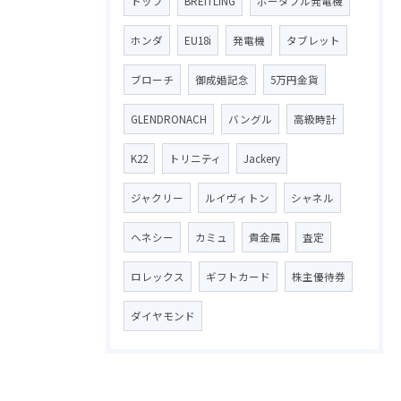
トップ
BREITLING
ポータブル発電機
ホンダ
EU18i
発電機
タブレット
ブローチ
御成婚記念
5万円金貨
GLENDRONACH
バングル
高級時計
K22
トリニティ
Jackery
ジャクリー
ルイヴィトン
シャネル
ヘネシー
カミュ
貴金属
査定
ロレックス
ギフトカード
株主優待券
ダイヤモンド