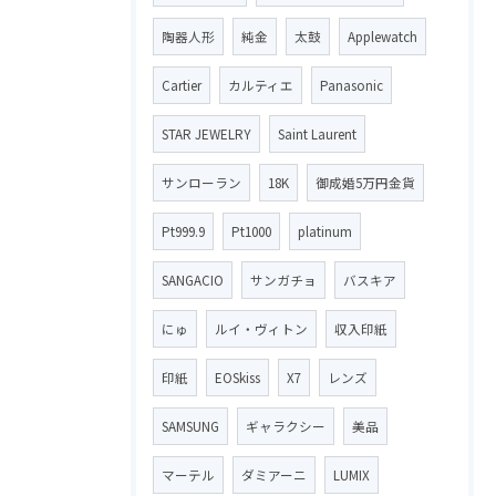
陶器人形
純金
太鼓
Applewatch
Cartier
カルティエ
Panasonic
STAR JEWELRY
Saint Laurent
サンローラン
18K
御成婚5万円金貨
Pt999.9
Pt1000
platinum
SANGACIO
サンガチョ
バスキア
にゅ
ルイ・ヴィトン
収入印紙
印紙
EOSkiss
X7
レンズ
SAMSUNG
ギャラクシー
美品
マーテル
ダミアーニ
LUMIX