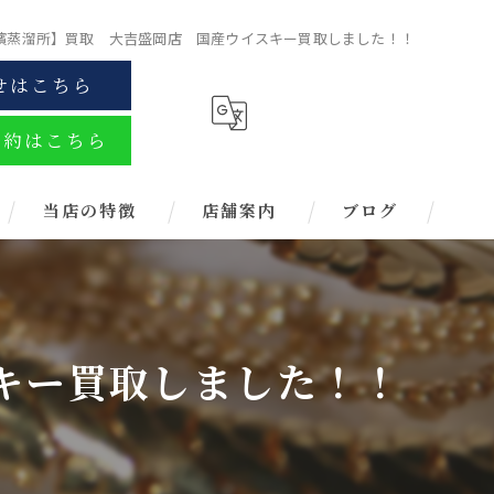
濱蒸溜所】買取 大吉盛岡店 国産ウイスキー買取しました！！
せはこちら
予約はこちら
当店の特徴
店舗案内
ブログ
金
ブランド
キー買取しました！！
お酒
金券
時計