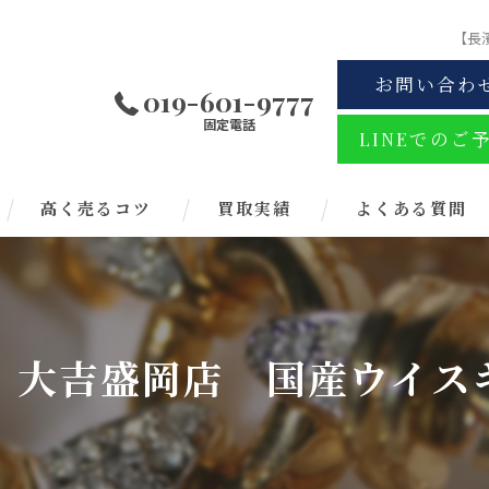
【長
お問い合わ
019-601-9777
固定電話
LINEでのご
高く売るコツ
買取実績
よくある質問
 大吉盛岡店 国産ウイス