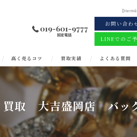
【Her
お問い合わ
019-601-9777
固定電話
LINEでのご
高く売るコツ
買取実績
よくある質問
ス】買取 大吉盛岡店 バ