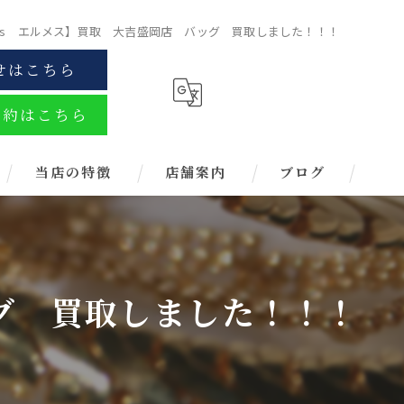
mès エルメス】買取 大吉盛岡店 バッグ 買取しました！！！
せはこちら
予約はこちら
当店の特徴
店舗案内
ブログ
金
ブランド
ッグ 買取しました！！！
お酒
金券
時計