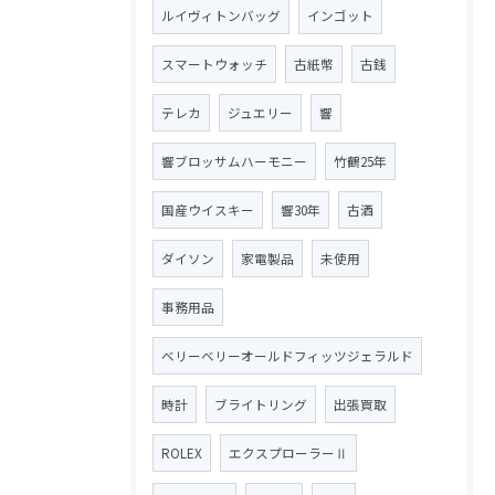
ルイヴィトンバッグ
インゴット
スマートウォッチ
古紙幣
古銭
テレカ
ジュエリー
響
響ブロッサムハーモニー
竹鶴25年
国産ウイスキー
響30年
古酒
ダイソン
家電製品
未使用
事務用品
ベリーベリーオールドフィッツジェラルド
時計
ブライトリング
出張買取
ROLEX
エクスプローラーⅡ