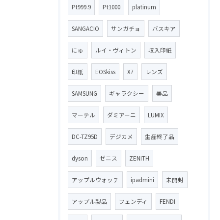
Pt999.9
Pt1000
platinum
SANGACIO
サンガチョ
バスキア
にゅ
ルイ・ヴィトン
収入印紙
印紙
EOSkiss
X7
レンズ
SAMSUNG
ギャラクシー
美品
マーテル
ダミアーニ
LUMIX
DC-TZ95D
デジカメ
生産終了品
dyson
ゼニス
ZENITH
アップルウォッチ
ipadmini
未開封
アップル製品
フェンディ
FENDI