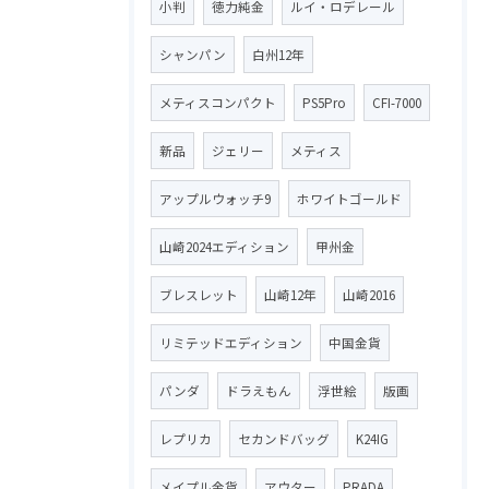
小判
徳力純金
ルイ・ロデレール
シャンパン
白州12年
メティスコンパクト
PS5Pro
CFI-7000
新品
ジェリー
メティス
アップルウォッチ9
ホワイトゴールド
山崎2024エディション
甲州金
ブレスレット
山崎12年
山崎2016
リミテッドエディション
中国金貨
パンダ
ドラえもん
浮世絵
版画
レプリカ
セカンドバッグ
K24IG
メイプル金貨
アウター
PRADA