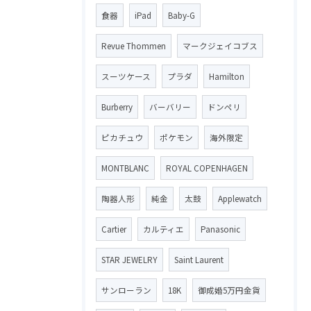
食器
iPad
Baby-G
Revue Thommen
マークジェイコブス
スーツケース
プラダ
Hamilton
Burberry
バーバリー
ドンペリ
ピカチュウ
ポケモン
海外限定
MONTBLANC
ROYAL COPENHAGEN
陶器人形
純金
太鼓
Applewatch
Cartier
カルティエ
Panasonic
STAR JEWELRY
Saint Laurent
サンローラン
18K
御成婚5万円金貨