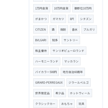
1万円金貨
10万円金貨
御即位10万円
がまかつ
ガマカツ
8尺
シチズン
CITIZEN
酒
焼酎
香水
ブルガリ
BVLGARI
知多
サントリー
株主優待
サンリオピューロランド
ハーモニーランド
マッカラン
バイカラー500円
地方自治60周年
GIRARD-PERREGAUX
ジラールペルゴ
世界限定品
希少品
ホットウィール
クラシックカー
おもちゃ
玩具