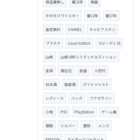
保証書無し
響21年
陶器
かのすけウイスキー
響12年
響17年
査定無料
CHANEL
キャビアスキン
プラチナ
Louis Vuitton
スピーディ35
山崎
山崎18年リミテッドエディション
金貨
御在位
金歯
十四代
日本酒
国産酒
デイトジャスト
レディース
バッグ
アクセサリー
小物
PS5
PlayStation
ゲーム機
銀製
シルバー
置物
メンズ
KADOYA
ライダースジャケット