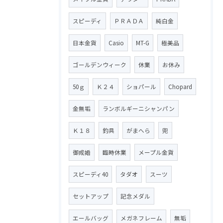
スピーディ
ＰＲＡＤＡ
純白金
日本金貨
Casio
MT-G
極美品
ゴールデンウィーク
休業
お休み
50ｇ
Ｋ２４
ショパール
Chopard
金無垢
ランボルギーニシャンパン
Ｋ１８
釣具
がまへら
兜
御成婚
臨時休業
メープル金貨
スピーディ40
タダオ
スーツ
セットアップ
記念メダル
エールバッグ
メガネフレーム
無垢