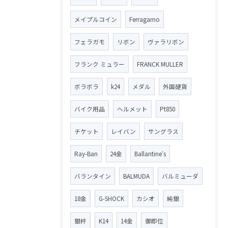
メイプルコイン
Ferragamo
フェラガモ
リボン
ヴァラリボン
フランク ミュラー
FRANCK MULLER
ボラボラ
k24
メダル
外国硬貨
バイク用品
ヘルメット
Pt850
チケット
レイバン
サングラス
Ray-Ban
24金
Ballantine′s
バランタイン
BALMUDA
バルミューダ
18金
G-SHOCK
カシオ
純銀
銀杯
K14
14金
御即位