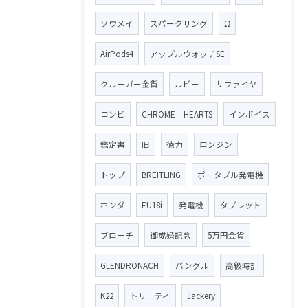
ソウメイ
スパークリング
Ω
AirPods4
アップルウォッチSE
クルーガー金貨
ルビー
サファイヤ
コンビ
CHROME HEARTS
インボイス
鑑定書
旧
徳力
ロンジン
トップ
BREITLING
ポータブル発電機
ホンダ
EU18i
発電機
タブレット
ブローチ
御成婚記念
5万円金貨
GLENDRONACH
バングル
高級時計
K22
トリニティ
Jackery