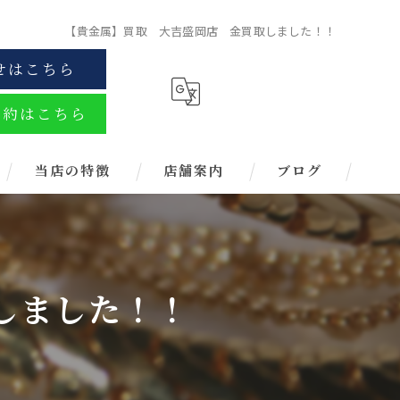
【貴金属】買取 大吉盛岡店 金買取しました！！
せはこちら
予約はこちら
当店の特徴
店舗案内
ブログ
金
ブランド
しました！！
お酒
金券
時計