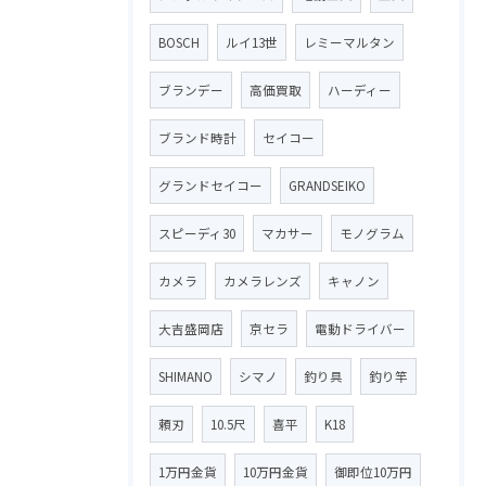
BOSCH
ルイ13世
レミーマルタン
ブランデー
高価買取
ハーディー
ブランド時計
セイコー
グランドセイコー
GRANDSEIKO
スピーディ30
マカサー
モノグラム
カメラ
カメラレンズ
キャノン
大吉盛岡店
京セラ
電動ドライバー
SHIMANO
シマノ
釣り具
釣り竿
頼刃
10.5尺
喜平
K18
1万円金貨
10万円金貨
御即位10万円