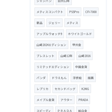
シャンパン
白州12年
メティスコンパクト
PS5Pro
CFI-7000
新品
ジェリー
メティス
アップルウォッチ9
ホワイトゴールド
山崎2024エディション
甲州金
ブレスレット
山崎12年
山崎2016
リミテッドエディション
中国金貨
パンダ
ドラえもん
浮世絵
版画
レプリカ
セカンドバッグ
K24IG
メイプル金貨
アウター
PRADA
スピーディ
ＰＲＡＤＡ
純白金