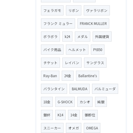
フェラガモ
リボン
ヴァラリボン
フランク ミュラー
FRANCK MULLER
ボラボラ
k24
メダル
外国硬貨
バイク用品
ヘルメット
Pt850
チケット
レイバン
サングラス
Ray-Ban
24金
Ballantine′s
バランタイン
BALMUDA
バルミューダ
18金
G-SHOCK
カシオ
純銀
銀杯
K14
14金
御即位
スニーカー
オメガ
OMEGA