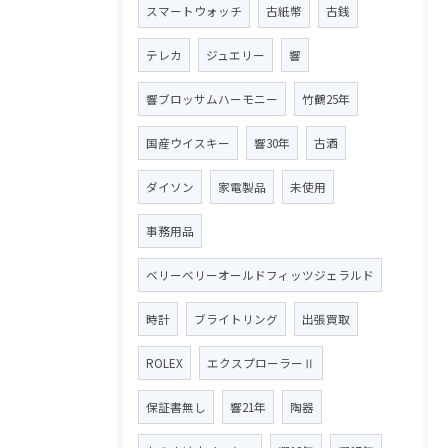
スマートウォッチ
古紙幣
古銭
テレカ
ジュエリー
響
響ブロッサムハーモニー
竹鶴25年
国産ウイスキー
響30年
古酒
ダイソン
家電製品
未使用
事務用品
ベリーベリーオールドフィッツジェラルド
時計
ブライトリング
出張買取
ROLEX
エクスプローラーⅡ
保証書無し
響21年
陶器