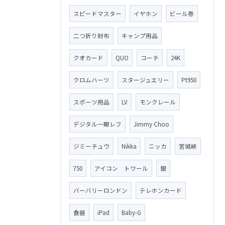
スピードマスター
イヤホン
ビール券
二つ折り財布
キャンプ用品
クオカード
QUO
コーチ
24K
クロムハーツ
スタージュエリー
Pt950
スポーツ用品
LV
モンクレール
デジタル一眼レフ
Jimmy Choo
ジミーチュウ
Nikka
ニッカ
宮城峡
750
アイコン トワール
銀
バーバリーロンドン
テレホンカード
食器
iPad
Baby-G