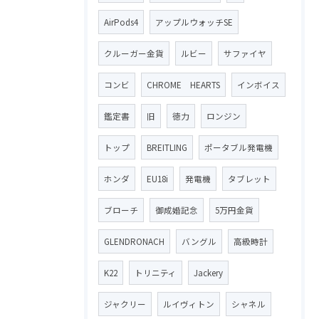
AirPods4
アップルウォッチSE
クルーガー金貨
ルビー
サファイヤ
コンビ
CHROME HEARTS
インボイス
鑑定書
旧
徳力
ロンジン
トップ
BREITLING
ポータブル発電機
ホンダ
EU18i
発電機
タブレット
ブローチ
御成婚記念
5万円金貨
GLENDRONACH
バングル
高級時計
K22
トリニティ
Jackery
ジャクリー
ルイヴィトン
シャネル