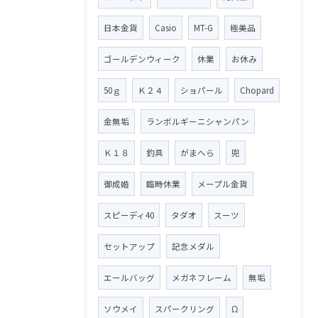
日本金貨
Casio
MT-G
極美品
ゴールデンウィーク
休業
お休み
50ｇ
Ｋ２４
ショパール
Chopard
金無垢
ランボルギーニシャンパン
Ｋ１８
釣具
がまへら
兜
御成婚
臨時休業
メープル金貨
スピーディ40
タダオ
スーツ
セットアップ
記念メダル
エールバッグ
メガネフレーム
無垢
ソウメイ
スパークリング
Ω