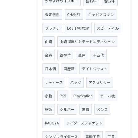
かのすけウイスキー
響12年
響17年
査定無料
CHANEL
キャビアスキン
プラチナ
Louis Vuitton
スピーディ35
山崎
山崎18年リミテッドエディション
金貨
御在位
金歯
十四代
日本酒
国産酒
デイトジャスト
レディース
バッグ
アクセサリー
小物
PS5
PlayStation
ゲーム機
銀製
シルバー
置物
メンズ
KADOYA
ライダースジャケット
シングルライダース
電動工具
工具