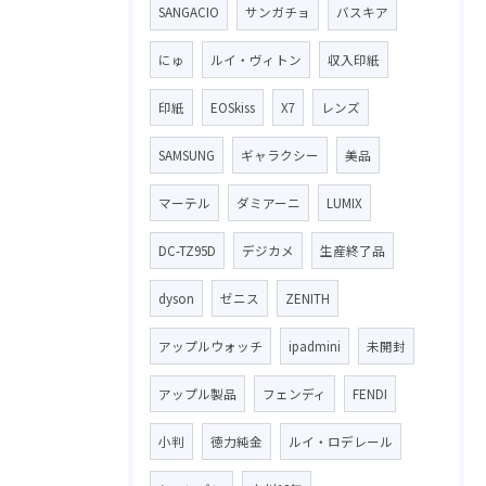
SANGACIO
サンガチョ
バスキア
にゅ
ルイ・ヴィトン
収入印紙
印紙
EOSkiss
X7
レンズ
SAMSUNG
ギャラクシー
美品
マーテル
ダミアーニ
LUMIX
DC-TZ95D
デジカメ
生産終了品
dyson
ゼニス
ZENITH
アップルウォッチ
ipadmini
未開封
アップル製品
フェンディ
FENDI
小判
徳力純金
ルイ・ロデレール