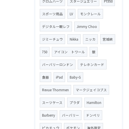
クロムハーツ
スタージュエリー
Pt950
スポーツ用品
LV
モンクレール
デジタル一眼レフ
Jimmy Choo
ジミーチュウ
Nikka
ニッカ
宮城峡
750
アイコン トワール
銀
バーバリーロンドン
テレホンカード
食器
iPad
Baby-G
Revue Thommen
マークジェイコブス
スーツケース
プラダ
Hamilton
Burberry
バーバリー
ドンペリ
ピカチュウ
ポケモン
海外限定