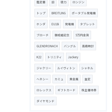
鑑定書
旧
徳力
ロンジン
トップ
BREITLING
ポータブル発電機
ホンダ
EU18i
発電機
タブレット
ブローチ
御成婚記念
5万円金貨
GLENDRONACH
バングル
高級時計
K22
トリニティ
Jackery
ジャクリー
ルイヴィトン
シャネル
ヘネシー
カミュ
貴金属
査定
ロレックス
ギフトカード
株主優待券
ダイヤモンド