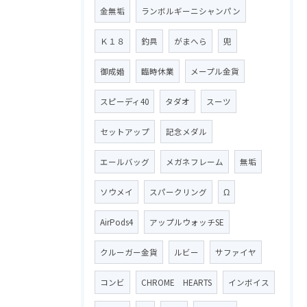
金無垢
ランボルギーニシャンパン
Ｋ１８
釣具
がまへら
兜
御成婚
臨時休業
メープル金貨
スピーディ40
タダオ
スーツ
セットアップ
記念メダル
エールバッグ
メガネフレーム
無垢
ソウメイ
スパークリング
Ω
AirPods4
アップルウォッチSE
クルーガー金貨
ルビー
サファイヤ
コンビ
CHROME HEARTS
インボイス