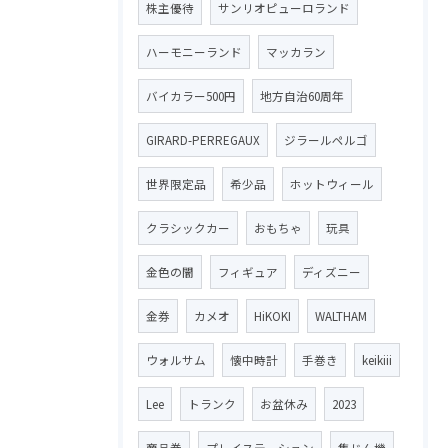
株主優待
サンリオピューロランド
ハーモニーランド
マッカラン
バイカラー500円
地方自治60周年
GIRARD-PERREGAUX
ジラールペルゴ
世界限定品
希少品
ホットウィール
クラシックカー
おもちゃ
玩具
金色の闇
フィギュア
ディズニー
金券
カメオ
HiKOKI
WALTHAM
ウォルサム
懐中時計
手巻き
keikiii
Lee
トランク
お盆休み
2023
商品券
プレイステーション
集じん機