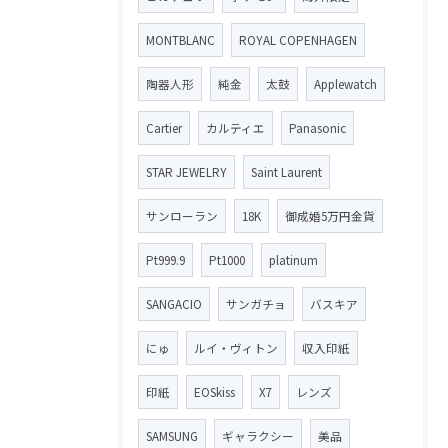
MONTBLANC
ROYAL COPENHAGEN
陶器人形
純金
太鼓
Applewatch
Cartier
カルティエ
Panasonic
STAR JEWELRY
Saint Laurent
サンローラン
18K
御成婚5万円金貨
Pt999.9
Pt1000
platinum
SANGACIO
サンガチョ
バスキア
にゅ
ルイ・ヴィトン
収入印紙
印紙
EOSkiss
X7
レンズ
SAMSUNG
ギャラクシー
美品