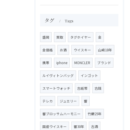
タグ
Tags
盛岡
買取
タグホイヤー
金
金価格
お酒
ウイスキー
山崎18年
携帯
iphone
MONCLER
ブランド
ルイヴィトンバッグ
インゴット
スマートウォッチ
古紙幣
古銭
テレカ
ジュエリー
響
響ブロッサムハーモニー
竹鶴25年
国産ウイスキー
響30年
古酒