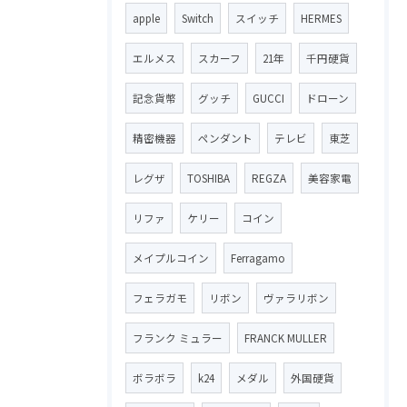
apple
Switch
スイッチ
HERMES
エルメス
スカーフ
21年
千円硬貨
記念貨幣
グッチ
GUCCI
ドローン
精密機器
ペンダント
テレビ
東芝
レグザ
TOSHIBA
REGZA
美容家電
リファ
ケリー
コイン
メイプルコイン
Ferragamo
フェラガモ
リボン
ヴァラリボン
フランク ミュラー
FRANCK MULLER
ボラボラ
k24
メダル
外国硬貨