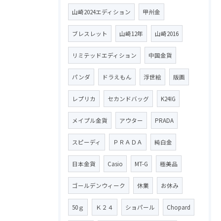
山崎2024エディション
甲州金
ブレスレット
山崎12年
山崎2016
リミテッドエディション
中国金貨
パンダ
ドラえもん
浮世絵
版画
レプリカ
セカンドバッグ
K24IG
メイプル金貨
アウター
PRADA
スピーディ
ＰＲＡＤＡ
純白金
日本金貨
Casio
MT-G
極美品
ゴールデンウィーク
休業
お休み
50ｇ
Ｋ２４
ショパール
Chopard