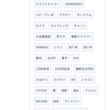
グランドセイコー
GRANDSEIKO
スピーディ30
マカサー
モノグラム
カメラ
カメラレンズ
キャノン
大吉盛岡店
京セラ
電動ドライバー
SHIMANO
シマノ
釣り具
釣り竿
頼刃
10.5尺
喜平
K18
1万円金貨
10万円金貨
御即位10万円
がまかつ
ガマカツ
8尺
シチズン
CITIZEN
酒
焼酎
香水
ブルガリ
BVLGARI
知多
サントリー