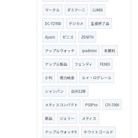
マーテル
ダミアーニ
LUMIX
DC-TZ95D
デジカメ
生産終了品
dyson
ゼニス
ZENITH
アップルウォッチ
ipadmini
未開封
アップル製品
フェンディ
FENDI
小判
徳力純金
ルイ・ロデレール
シャンパン
白州12年
メティスコンパクト
PS5Pro
CFI-7000
新品
ジェリー
メティス
アップルウォッチ9
ホワイトゴールド