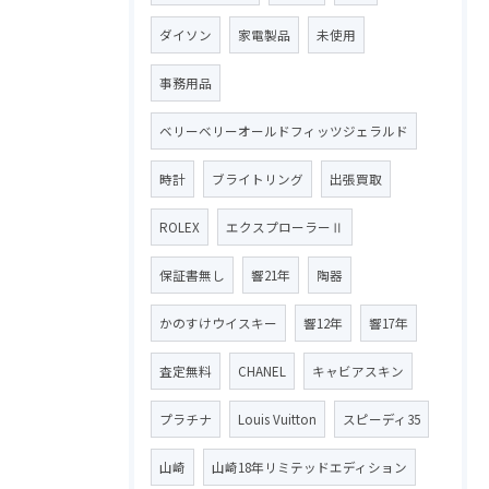
ダイソン
家電製品
未使用
事務用品
ベリーベリーオールドフィッツジェラルド
時計
ブライトリング
出張買取
ROLEX
エクスプローラーⅡ
保証書無し
響21年
陶器
かのすけウイスキー
響12年
響17年
査定無料
CHANEL
キャビアスキン
プラチナ
Louis Vuitton
スピーディ35
山崎
山崎18年リミテッドエディション