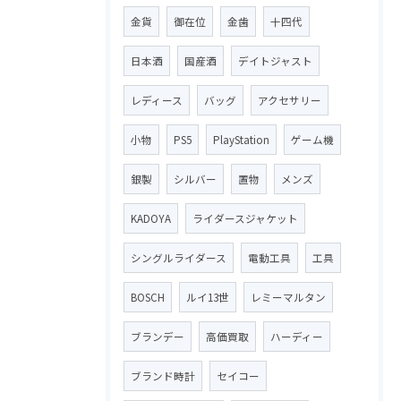
金貨
御在位
金歯
十四代
日本酒
国産酒
デイトジャスト
レディース
バッグ
アクセサリー
小物
PS5
PlayStation
ゲーム機
銀製
シルバー
置物
メンズ
KADOYA
ライダースジャケット
シングルライダース
電動工具
工具
BOSCH
ルイ13世
レミーマルタン
ブランデー
高価買取
ハーディー
ブランド時計
セイコー