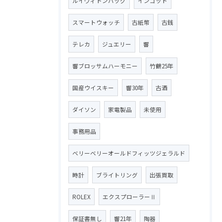
ルイヴィトンバッグ
インゴット
スマートウォッチ
古紙幣
古銭
テレカ
ジュエリー
響
響ブロッサムハーモニー
竹鶴25年
国産ウイスキー
響30年
古酒
ダイソン
家電製品
未使用
事務用品
ベリーベリーオールドフィッツジェラルド
時計
ブライトリング
出張買取
ROLEX
エクスプローラーⅡ
保証書無し
響21年
陶器