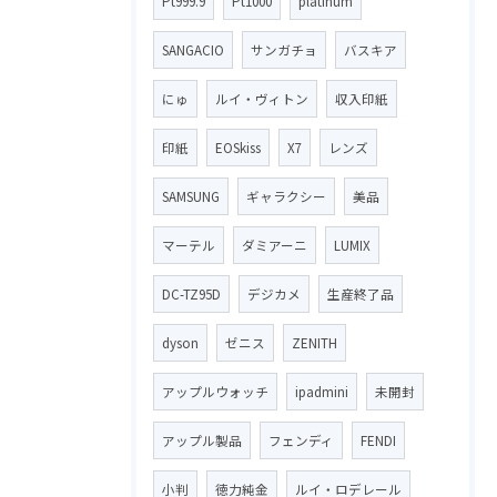
Pt999.9
Pt1000
platinum
SANGACIO
サンガチョ
バスキア
にゅ
ルイ・ヴィトン
収入印紙
印紙
EOSkiss
X7
レンズ
SAMSUNG
ギャラクシー
美品
マーテル
ダミアーニ
LUMIX
DC-TZ95D
デジカメ
生産終了品
dyson
ゼニス
ZENITH
アップルウォッチ
ipadmini
未開封
アップル製品
フェンディ
FENDI
小判
徳力純金
ルイ・ロデレール