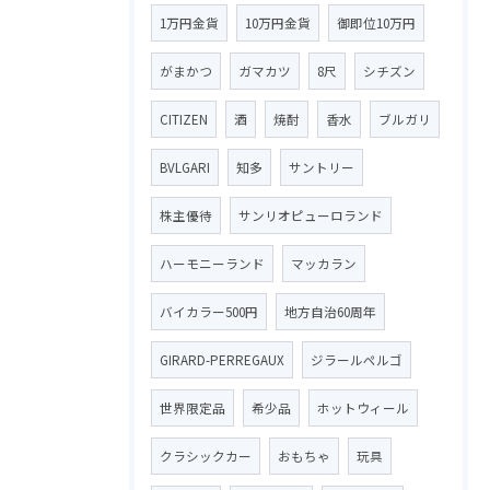
1万円金貨
10万円金貨
御即位10万円
がまかつ
ガマカツ
8尺
シチズン
CITIZEN
酒
焼酎
香水
ブルガリ
BVLGARI
知多
サントリー
株主優待
サンリオピューロランド
ハーモニーランド
マッカラン
バイカラー500円
地方自治60周年
GIRARD-PERREGAUX
ジラールペルゴ
世界限定品
希少品
ホットウィール
クラシックカー
おもちゃ
玩具