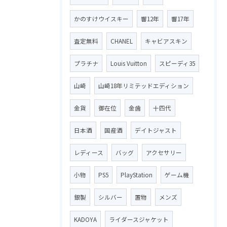
かのすけウイスキー
響12年
響17年
査定無料
CHANEL
キャビアスキン
プラチナ
Louis Vuitton
スピーディ35
山崎
山崎18年リミテッドエディション
金貨
御在位
金歯
十四代
日本酒
国産酒
デイトジャスト
レディース
バッグ
アクセサリー
小物
PS5
PlayStation
ゲーム機
銀製
シルバー
置物
メンズ
KADOYA
ライダースジャケット