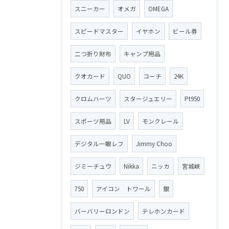
スニーカー
オメガ
OMEGA
スピードマスター
イヤホン
ビール券
二つ折り財布
キャンプ用品
クオカード
QUO
コーチ
24K
クロムハーツ
スタージュエリー
Pt950
スポーツ用品
LV
モンクレール
デジタル一眼レフ
Jimmy Choo
ジミーチュウ
Nikka
ニッカ
宮城峡
750
アイコン トワール
銀
バーバリーロンドン
テレホンカード