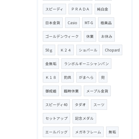
スピーディ
ＰＲＡＤＡ
純白金
日本金貨
Casio
MT-G
極美品
ゴールデンウィーク
休業
お休み
50ｇ
Ｋ２４
ショパール
Chopard
金無垢
ランボルギーニシャンパン
Ｋ１８
釣具
がまへら
兜
御成婚
臨時休業
メープル金貨
スピーディ40
タダオ
スーツ
セットアップ
記念メダル
エールバッグ
メガネフレーム
無垢