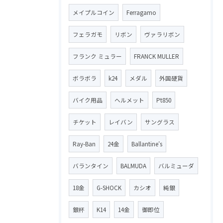
メイプルコイン
Ferragamo
フェラガモ
リボン
ヴァラリボン
フランク ミュラー
FRANCK MULLER
ボラボラ
k24
メダル
外国硬貨
バイク用品
ヘルメット
Pt850
チケット
レイバン
サングラス
Ray-Ban
24金
Ballantine′s
バランタイン
BALMUDA
バルミューダ
18金
G-SHOCK
カシオ
純銀
銀杯
K14
14金
御即位