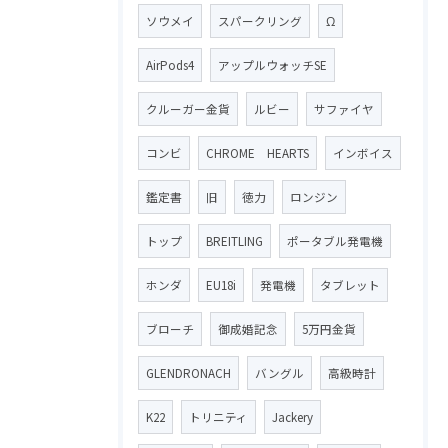
ソウメイ
スパークリング
Ω
AirPods4
アップルウォッチSE
クルーガー金貨
ルビー
サファイヤ
コンビ
CHROME HEARTS
インボイス
鑑定書
旧
徳力
ロンジン
トップ
BREITLING
ポータブル発電機
ホンダ
EU18i
発電機
タブレット
ブローチ
御成婚記念
5万円金貨
GLENDRONACH
バングル
高級時計
K22
トリニティ
Jackery