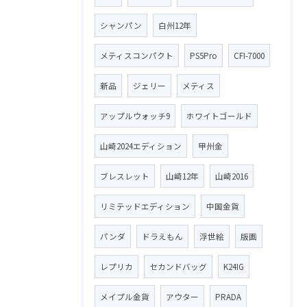
シャンパン
白州12年
メティスコンパクト
PS5Pro
CFI-7000
新品
ジェリー
メティス
アップルウォッチ9
ホワイトゴールド
山崎2024エディション
甲州金
ブレスレット
山崎12年
山崎2016
リミテッドエディション
中国金貨
パンダ
ドラえもん
浮世絵
版画
レプリカ
セカンドバッグ
K24IG
メイプル金貨
アウター
PRADA