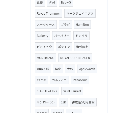
食器
iPad
Baby-G
Revue Thommen
マークジェイコブス
スーツケース
プラダ
Hamilton
Burberry
バーバリー
ドンペリ
ピカチュウ
ポケモン
海外限定
MONTBLANC
ROYAL COPENHAGEN
陶器人形
純金
太鼓
Applewatch
Cartier
カルティエ
Panasonic
STAR JEWELRY
Saint Laurent
サンローラン
18K
御成婚5万円金貨