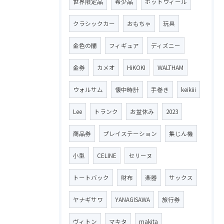
世界限定品
希少品
ホットウィール
クラシックカー
おもちゃ
玩具
金色の闇
フィギュア
ディズニー
金券
カメオ
HiKOKI
WALTHAM
ウォルサム
懐中時計
手巻き
keikiii
Lee
トランク
お盆休み
2023
商品券
プレイステーション
集じん機
小型
CELINE
セリーヌ
トートバック
財布
楽器
サックス
ヤナギサワ
YANAGISAWA
旅行券
ヴィトン
マキタ
makita