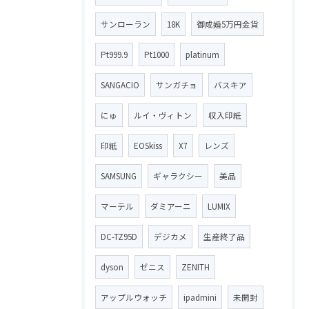
サンローラン
18K
御成婚5万円金貨
Pt999.9
Pt1000
platinum
SANGACIO
サンガチョ
バスキア
にゅ
ルイ・ヴィトン
収入印紙
印紙
EOSkiss
X7
レンズ
SAMSUNG
ギャラクシー
美品
マーテル
ダミアーニ
LUMIX
DC-TZ95D
デジカメ
生産終了品
dyson
ゼニス
ZENITH
アップルウォッチ
ipadmini
未開封