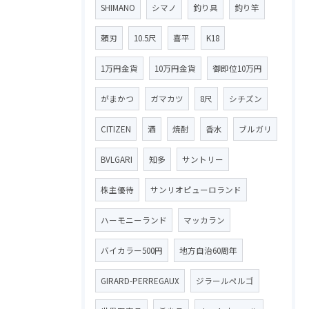
SHIMANO
シマノ
釣り具
釣り竿
頼刃
10.5尺
喜平
K18
1万円金貨
10万円金貨
御即位10万円
がまかつ
ガマカツ
8尺
シチズン
CITIZEN
酒
焼酎
香水
ブルガリ
BVLGARI
知多
サントリー
株主優待
サンリオピューロランド
ハーモニーランド
マッカラン
バイカラー500円
地方自治60周年
GIRARD-PERREGAUX
ジラールペルゴ