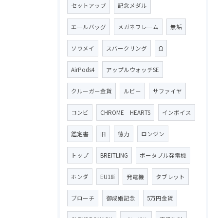
セットアップ
記念メダル
エールバッグ
メガネフレーム
無垢
ソウメイ
スパークリング
Ω
AirPods4
アップルウォッチSE
クルーガー金貨
ルビー
サファイヤ
コンビ
CHROME HEARTS
インボイス
鑑定書
旧
徳力
ロンジン
トップ
BREITLING
ポータブル発電機
ホンダ
EU18i
発電機
タブレット
ブローチ
御成婚記念
5万円金貨