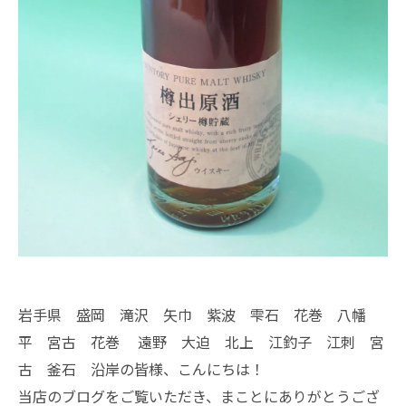
岩手県 盛岡 滝沢 矢巾 紫波 雫石 花巻 八幡
平 宮古 花巻 遠野 大迫 北上 江釣子 江刺 宮
古 釜石 沿岸の皆様、こんにちは！
当店のブログをご覧いただき、まことにありがとうござ