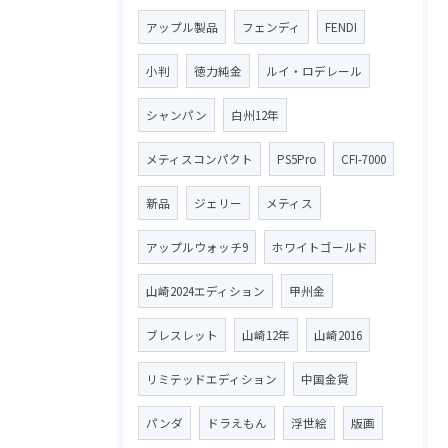
アップル製品
フェンディ
FENDI
小判
徳力純金
ルイ・ロデレール
シャンパン
白州12年
メティスコンパクト
PS5Pro
CFI-7000
新品
ジェリー
メティス
アップルウォッチ9
ホワイトゴールド
山崎2024エディション
甲州金
ブレスレット
山崎12年
山崎2016
リミテッドエディション
中国金貨
パンダ
ドラえもん
浮世絵
版画