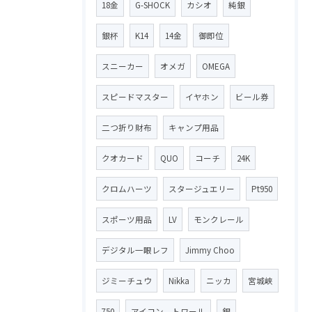
18金
G-SHOCK
カシオ
純銀
銀杯
K14
14金
御即位
スニーカー
オメガ
OMEGA
スピードマスター
イヤホン
ビール券
二つ折り財布
キャンプ用品
クオカード
QUO
コーチ
24K
クロムハーツ
スタージュエリー
Pt950
スポーツ用品
LV
モンクレール
デジタル一眼レフ
Jimmy Choo
ジミーチュウ
Nikka
ニッカ
宮城峡
750
アイコン トワール
銀