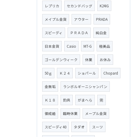
レプリカ
セカンドバッグ
K24IG
メイプル金貨
アウター
PRADA
スピーディ
ＰＲＡＤＡ
純白金
日本金貨
Casio
MT-G
極美品
ゴールデンウィーク
休業
お休み
50ｇ
Ｋ２４
ショパール
Chopard
金無垢
ランボルギーニシャンパン
Ｋ１８
釣具
がまへら
兜
御成婚
臨時休業
メープル金貨
スピーディ40
タダオ
スーツ