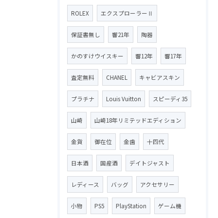
ROLEX
エクスプローラーⅡ
保証書無し
響21年
陶器
かのすけウイスキー
響12年
響17年
査定無料
CHANEL
キャビアスキン
プラチナ
Louis Vuitton
スピーディ35
山崎
山崎18年リミテッドエディション
金貨
御在位
金歯
十四代
日本酒
国産酒
デイトジャスト
レディース
バッグ
アクセサリー
小物
PS5
PlayStation
ゲーム機