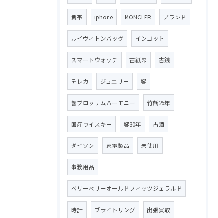
携帯
iphone
MONCLER
ブランド
ルイヴィトンバッグ
インゴット
スマートウォッチ
古紙幣
古銭
テレカ
ジュエリー
響
響ブロッサムハーモニー
竹鶴25年
国産ウイスキー
響30年
古酒
ダイソン
家電製品
未使用
事務用品
ベリーベリーオールドフィッツジェラルド
時計
ブライトリング
出張買取