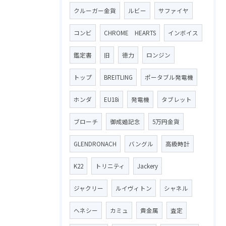
クルーガー金貨
ルビー
サファイヤ
コンビ
CHROME HEARTS
インボイス
鑑定書
旧
徳力
ロンジン
トップ
BREITLING
ポータブル発電機
ホンダ
EU18i
発電機
タブレット
ブローチ
御成婚記念
5万円金貨
GLENDRONACH
バングル
高級時計
K22
トリニティ
Jackery
ジャクリー
ルイヴィトン
シャネル
ヘネシー
カミュ
貴金属
査定