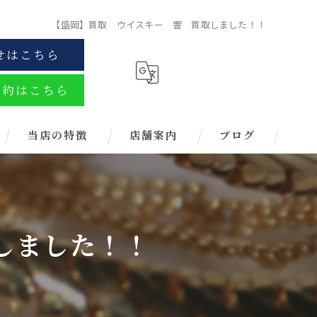
【盛岡】買取 ウイスキー 響 買取しました！！
せはこちら
予約はこちら
当店の特徴
店舗案内
ブログ
金
ブランド
しました！！
お酒
金券
時計