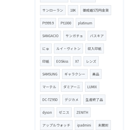
サンローラン
18K
御成婚5万円金貨
Pt999.9
Pt1000
platinum
SANGACIO
サンガチョ
バスキア
にゅ
ルイ・ヴィトン
収入印紙
印紙
EOSkiss
X7
レンズ
SAMSUNG
ギャラクシー
美品
マーテル
ダミアーニ
LUMIX
DC-TZ95D
デジカメ
生産終了品
dyson
ゼニス
ZENITH
アップルウォッチ
ipadmini
未開封