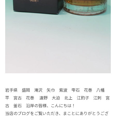
岩手県 盛岡 滝沢 矢巾 紫波 雫石 花巻 八幡
平 宮古 花巻 遠野 大迫 北上 江釣子 江刺 宮
古 釜石 沿岸の皆様、こんにちは！
当店のブログをご覧いただき、まことにありがとうござ