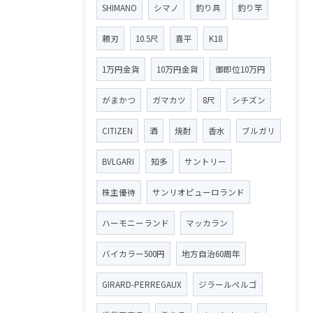
SHIMANO
シマノ
釣り具
釣り竿
頼刃
10.5尺
喜平
K18
1万円金貨
10万円金貨
御即位10万円
がまかつ
ガマカツ
8尺
シチズン
CITIZEN
酒
焼酎
香水
ブルガリ
BVLGARI
知多
サントリー
株主優待
サンリオピューロランド
ハーモニーランド
マッカラン
バイカラー500円
地方自治60周年
GIRARD-PERREGAUX
ジラールペルゴ