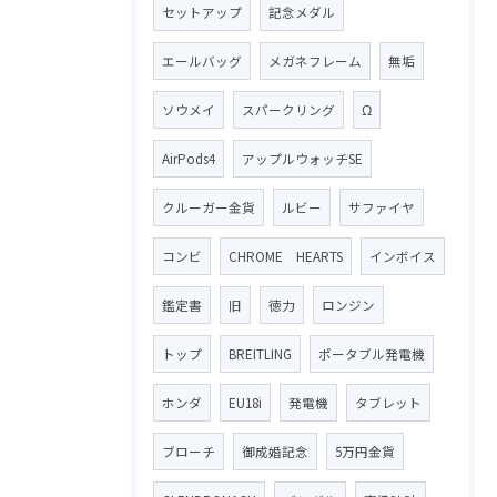
セットアップ
記念メダル
エールバッグ
メガネフレーム
無垢
ソウメイ
スパークリング
Ω
AirPods4
アップルウォッチSE
クルーガー金貨
ルビー
サファイヤ
コンビ
CHROME HEARTS
インボイス
鑑定書
旧
徳力
ロンジン
トップ
BREITLING
ポータブル発電機
ホンダ
EU18i
発電機
タブレット
ブローチ
御成婚記念
5万円金貨