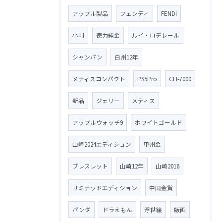
アップル製品
フェンディ
FENDI
小判
徳力純金
ルイ・ロデレール
シャンパン
白州12年
メティスコンパクト
PS5Pro
CFI-7000
新品
ジェリー
メティス
アップルウォッチ9
ホワイトゴールド
山崎2024エディション
甲州金
ブレスレット
山崎12年
山崎2016
リミテッドエディション
中国金貨
パンダ
ドラえもん
浮世絵
版画