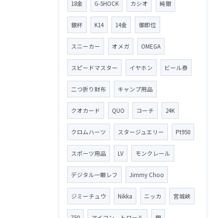
18金
G-SHOCK
カシオ
純銀
銀杯
K14
14金
御即位
スニーカー
オメガ
OMEGA
スピードマスター
イヤホン
ビール券
二つ折り財布
キャンプ用品
クオカード
QUO
コーチ
24K
クロムハーツ
スタージュエリー
Pt950
スポーツ用品
LV
モンクレール
デジタル一眼レフ
Jimmy Choo
ジミーチュウ
Nikka
ニッカ
宮城峡
750
アイコン トワール
銀