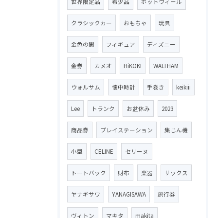
世界限定品
希少品
ホットウィール
クラシックカー
おもちゃ
玩具
金色の闇
フィギュア
ディズニー
金券
カメオ
HiKOKI
WALTHAM
ウォルサム
懐中時計
手巻き
keikiii
Lee
トランク
お盆休み
2023
商品券
プレイステーション
集じん機
小型
CELINE
セリーヌ
トートバック
財布
楽器
サックス
ヤナギサワ
YANAGISAWA
旅行券
ヴィトン
マキタ
makita