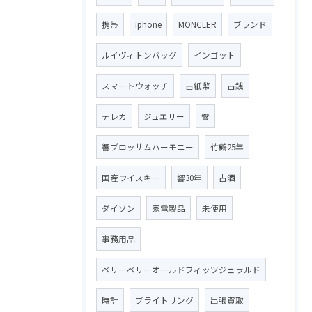
携帯
iphone
MONCLER
ブランド
ルイヴィトンバッグ
インゴット
スマートウォッチ
古紙幣
古銭
テレカ
ジュエリー
響
響ブロッサムハーモニー
竹鶴25年
国産ウイスキー
響30年
古酒
ダイソン
家電製品
未使用
事務用品
ベリーベリーオールドフィッツジェラルド
時計
ブライトリング
出張買取