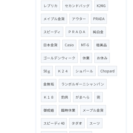
レプリカ
セカンドバッグ
K24IG
メイプル金貨
アウター
PRADA
スピーディ
ＰＲＡＤＡ
純白金
日本金貨
Casio
MT-G
極美品
ゴールデンウィーク
休業
お休み
50ｇ
Ｋ２４
ショパール
Chopard
金無垢
ランボルギーニシャンパン
Ｋ１８
釣具
がまへら
兜
御成婚
臨時休業
メープル金貨
スピーディ40
タダオ
スーツ