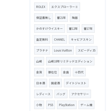
ROLEX
エクスプローラーⅡ
保証書無し
響21年
陶器
かのすけウイスキー
響12年
響17年
査定無料
CHANEL
キャビアスキン
プラチナ
Louis Vuitton
スピーディ35
山崎
山崎18年リミテッドエディション
金貨
御在位
金歯
十四代
日本酒
国産酒
デイトジャスト
レディース
バッグ
アクセサリー
小物
PS5
PlayStation
ゲーム機