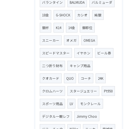
バランタイン
BALMUDA
バルミューダ
18金
G-SHOCK
カシオ
純銀
銀杯
K14
14金
御即位
スニーカー
オメガ
OMEGA
スピードマスター
イヤホン
ビール券
二つ折り財布
キャンプ用品
クオカード
QUO
コーチ
24K
クロムハーツ
スタージュエリー
Pt950
スポーツ用品
LV
モンクレール
デジタル一眼レフ
Jimmy Choo