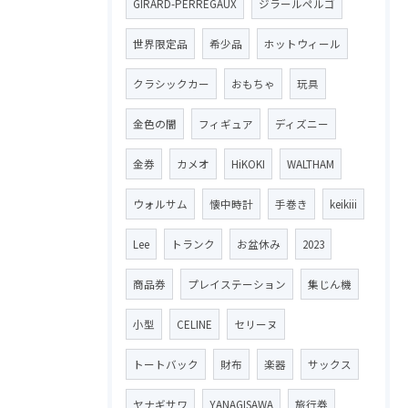
GIRARD-PERREGAUX
ジラールペルゴ
世界限定品
希少品
ホットウィール
クラシックカー
おもちゃ
玩具
金色の闇
フィギュア
ディズニー
金券
カメオ
HiKOKI
WALTHAM
ウォルサム
懐中時計
手巻き
keikiii
Lee
トランク
お盆休み
2023
商品券
プレイステーション
集じん機
小型
CELINE
セリーヌ
トートバック
財布
楽器
サックス
ヤナギサワ
YANAGISAWA
旅行券