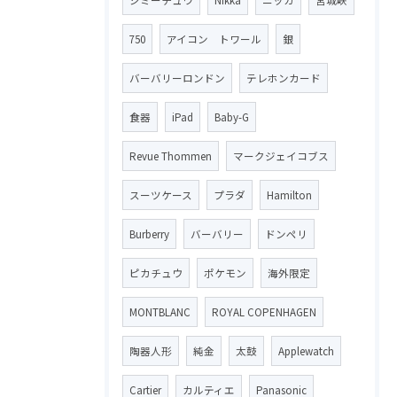
ジミーチュウ
Nikka
ニッカ
宮城峡
750
アイコン トワール
銀
バーバリーロンドン
テレホンカード
食器
iPad
Baby-G
Revue Thommen
マークジェイコブス
スーツケース
プラダ
Hamilton
Burberry
バーバリー
ドンペリ
ピカチュウ
ポケモン
海外限定
MONTBLANC
ROYAL COPENHAGEN
陶器人形
純金
太鼓
Applewatch
Cartier
カルティエ
Panasonic