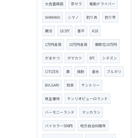
大吉盛岡店
京セラ
電動ドライバー
SHIMANO
シマノ
釣り具
釣り竿
頼刃
10.5尺
喜平
K18
1万円金貨
10万円金貨
御即位10万円
がまかつ
ガマカツ
8尺
シチズン
CITIZEN
酒
焼酎
香水
ブルガリ
BVLGARI
知多
サントリー
株主優待
サンリオピューロランド
ハーモニーランド
マッカラン
バイカラー500円
地方自治60周年