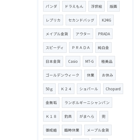
パンダ
ドラえもん
浮世絵
版画
レプリカ
セカンドバッグ
K24IG
メイプル金貨
アウター
PRADA
スピーディ
ＰＲＡＤＡ
純白金
日本金貨
Casio
MT-G
極美品
ゴールデンウィーク
休業
お休み
50ｇ
Ｋ２４
ショパール
Chopard
金無垢
ランボルギーニシャンパン
Ｋ１８
釣具
がまへら
兜
御成婚
臨時休業
メープル金貨