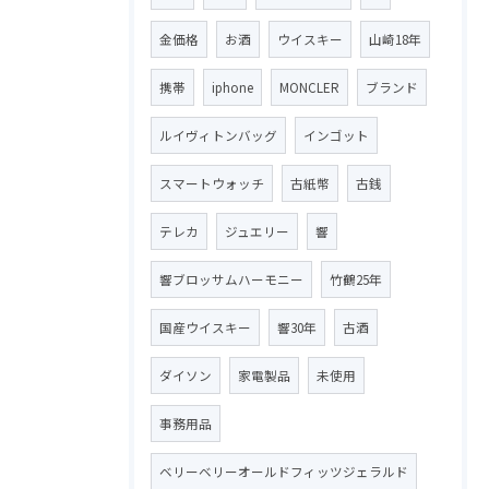
金価格
お酒
ウイスキー
山崎18年
携帯
iphone
MONCLER
ブランド
ルイヴィトンバッグ
インゴット
スマートウォッチ
古紙幣
古銭
テレカ
ジュエリー
響
響ブロッサムハーモニー
竹鶴25年
国産ウイスキー
響30年
古酒
ダイソン
家電製品
未使用
事務用品
ベリーベリーオールドフィッツジェラルド