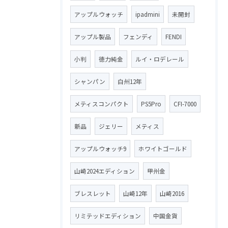
アップルウォッチ
ipadmini
未開封
アップル製品
フェンディ
FENDI
小判
徳力純金
ルイ・ロデレール
シャンパン
白州12年
メティスコンパクト
PS5Pro
CFI-7000
新品
ジェリー
メティス
アップルウォッチ9
ホワイトゴールド
山崎2024エディション
甲州金
ブレスレット
山崎12年
山崎2016
リミテッドエディション
中国金貨