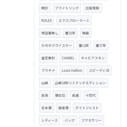
時計
ブライトリング
出張買取
ROLEX
エクスプローラーⅡ
保証書無し
響21年
陶器
かのすけウイスキー
響12年
響17年
査定無料
CHANEL
キャビアスキン
プラチナ
Louis Vuitton
スピーディ35
山崎
山崎18年リミテッドエディション
金貨
御在位
金歯
十四代
日本酒
国産酒
デイトジャスト
レディース
バッグ
アクセサリー