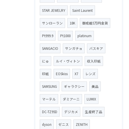
STAR JEWELRY
Saint Laurent
サンローラン
18K
御成婚5万円金貨
Pt999.9
Pt1000
platinum
SANGACIO
サンガチョ
バスキア
にゅ
ルイ・ヴィトン
収入印紙
印紙
EOSkiss
X7
レンズ
SAMSUNG
ギャラクシー
美品
マーテル
ダミアーニ
LUMIX
DC-TZ95D
デジカメ
生産終了品
dyson
ゼニス
ZENITH