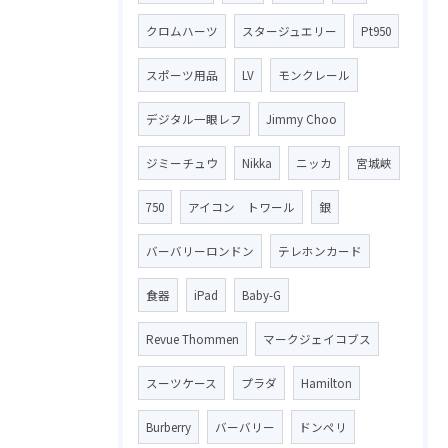
クロムハーツ
スタージュエリー
Pt950
スポーツ用品
LV
モンクレール
デジタル一眼レフ
Jimmy Choo
ジミーチュウ
Nikka
ニッカ
宮城峡
750
アイコン トワール
銀
バーバリーロンドン
テレホンカード
食器
iPad
Baby-G
Revue Thommen
マークジェイコブス
スーツケース
プラダ
Hamilton
Burberry
バーバリー
ドンペリ