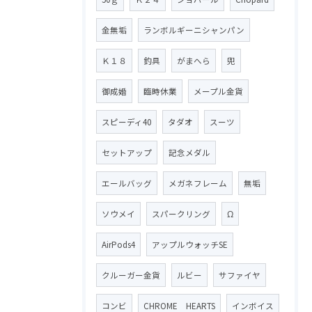
金無垢
ランボルギーニシャンパン
Ｋ１８
釣具
がまへら
兜
御成婚
臨時休業
メープル金貨
スピーディ40
タダオ
スーツ
セットアップ
記念メダル
エールバッグ
メガネフレーム
無垢
ソウメイ
スパークリング
Ω
AirPods4
アップルウォッチSE
クルーガー金貨
ルビー
サファイヤ
コンビ
CHROME HEARTS
インボイス