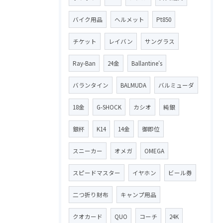
バイク用品
ヘルメット
Pt850
チケット
レイバン
サングラス
Ray-Ban
24金
Ballantine′s
バランタイン
BALMUDA
バルミューダ
18金
G-SHOCK
カシオ
純銀
銀杯
K14
14金
御即位
スニーカー
オメガ
OMEGA
スピードマスター
イヤホン
ビール券
二つ折り財布
キャンプ用品
クオカード
QUO
コーチ
24K