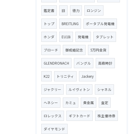
鑑定書
旧
徳力
ロンジン
トップ
BREITLING
ポータブル発電機
ホンダ
EU18i
発電機
タブレット
ブローチ
御成婚記念
5万円金貨
GLENDRONACH
バングル
高級時計
K22
トリニティ
Jackery
ジャクリー
ルイヴィトン
シャネル
ヘネシー
カミュ
貴金属
査定
ロレックス
ギフトカード
株主優待券
ダイヤモンド