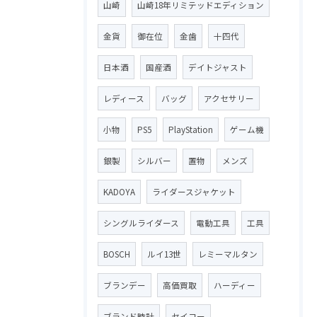
山崎
山崎18年リミテッドエディション
金貨
御在位
金歯
十四代
日本酒
国産酒
デイトジャスト
レディース
バッグ
アクセサリー
小物
PS5
PlayStation
ゲーム機
銀製
シルバー
置物
メンズ
KADOYA
ライダースジャケット
シングルライダース
電動工具
工具
BOSCH
ルイ13世
レミーマルタン
ブランデー
高価買取
ハーディー
ブランド時計
セイコー