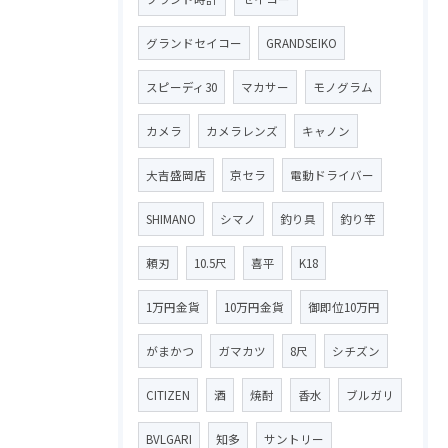
グランドセイコー
GRANDSEIKO
スピーディ30
マカサー
モノグラム
カメラ
カメラレンズ
キャノン
大吉盛岡店
京セラ
電動ドライバー
SHIMANO
シマノ
釣り具
釣り竿
頼刃
10.5尺
喜平
K18
1万円金貨
10万円金貨
御即位10万円
がまかつ
ガマカツ
8尺
シチズン
CITIZEN
酒
焼酎
香水
ブルガリ
BVLGARI
知多
サントリー