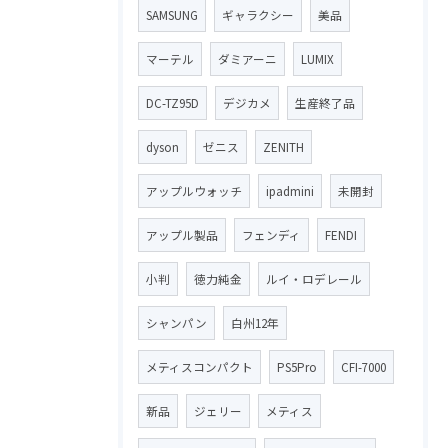
SAMSUNG
ギャラクシー
美品
マーテル
ダミアーニ
LUMIX
DC-TZ95D
デジカメ
生産終了品
dyson
ゼニス
ZENITH
アップルウォッチ
ipadmini
未開封
アップル製品
フェンディ
FENDI
小判
徳力純金
ルイ・ロデレール
シャンパン
白州12年
メティスコンパクト
PS5Pro
CFI-7000
新品
ジェリー
メティス