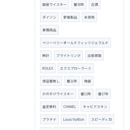
国産ウイスキー
響30年
古酒
ダイソン
家電製品
未使用
事務用品
ベリーベリーオールドフィッツジェラルド
時計
ブライトリング
出張買取
ROLEX
エクスプローラーⅡ
保証書無し
響21年
陶器
かのすけウイスキー
響12年
響17年
査定無料
CHANEL
キャビアスキン
プラチナ
Louis Vuitton
スピーディ35