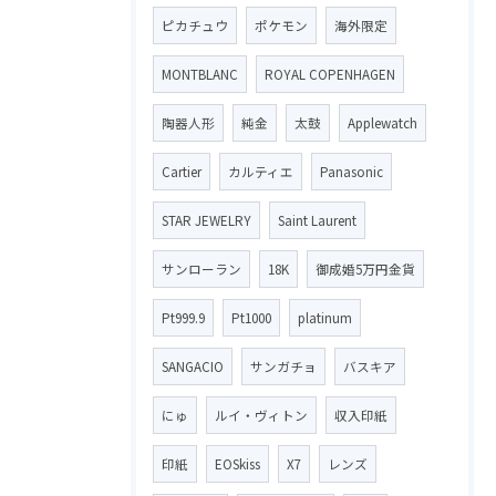
ピカチュウ
ポケモン
海外限定
MONTBLANC
ROYAL COPENHAGEN
陶器人形
純金
太鼓
Applewatch
Cartier
カルティエ
Panasonic
STAR JEWELRY
Saint Laurent
サンローラン
18K
御成婚5万円金貨
Pt999.9
Pt1000
platinum
SANGACIO
サンガチョ
バスキア
にゅ
ルイ・ヴィトン
収入印紙
印紙
EOSkiss
X7
レンズ