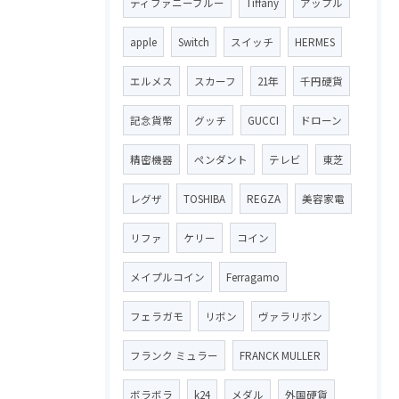
ティファニーブルー
Tiffany
アップル
apple
Switch
スイッチ
HERMES
エルメス
スカーフ
21年
千円硬貨
記念貨幣
グッチ
GUCCI
ドローン
精密機器
ペンダント
テレビ
東芝
レグザ
TOSHIBA
REGZA
美容家電
リファ
ケリー
コイン
メイプルコイン
Ferragamo
フェラガモ
リボン
ヴァラリボン
フランク ミュラー
FRANCK MULLER
ボラボラ
k24
メダル
外国硬貨