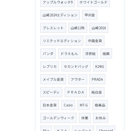
アップルウォッチ9
ホワイトゴールド
山崎2024エディション
甲州金
ブレスレット
山崎12年
山崎2016
リミテッドエディション
中国金貨
パンダ
ドラえもん
浮世絵
版画
レプリカ
セカンドバッグ
K24IG
メイプル金貨
アウター
PRADA
スピーディ
ＰＲＡＤＡ
純白金
日本金貨
Casio
MT-G
極美品
ゴールデンウィーク
休業
お休み
50ｇ
Ｋ２４
ショパール
Chopard