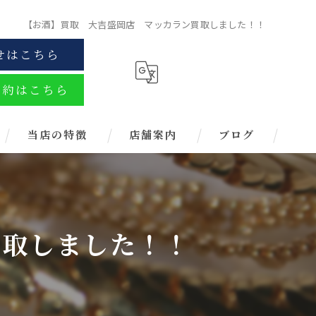
【お酒】買取 大吉盛岡店 マッカラン買取しました！！
せはこちら
予約はこちら
当店の特徴
店舗案内
ブログ
金
ブランド
買取しました！！
お酒
金券
時計