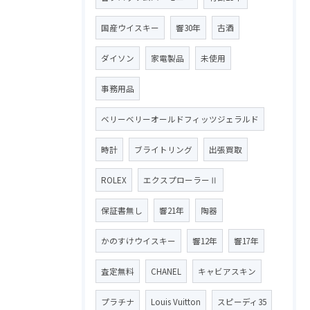
国産ウイスキー
響30年
古酒
ダイソン
家電製品
未使用
事務用品
ベリーベリーオールドフィッツジェラルド
時計
ブライトリング
出張買取
ROLEX
エクスプローラーⅡ
保証書無し
響21年
陶器
かのすけウイスキー
響12年
響17年
査定無料
CHANEL
キャビアスキン
プラチナ
Louis Vuitton
スピーディ35