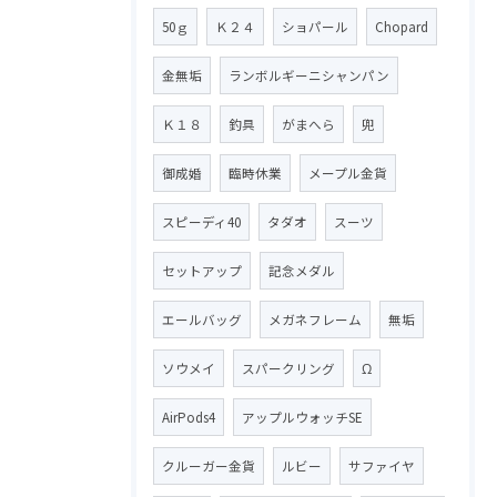
50ｇ
Ｋ２４
ショパール
Chopard
金無垢
ランボルギーニシャンパン
Ｋ１８
釣具
がまへら
兜
御成婚
臨時休業
メープル金貨
スピーディ40
タダオ
スーツ
セットアップ
記念メダル
エールバッグ
メガネフレーム
無垢
ソウメイ
スパークリング
Ω
AirPods4
アップルウォッチSE
クルーガー金貨
ルビー
サファイヤ