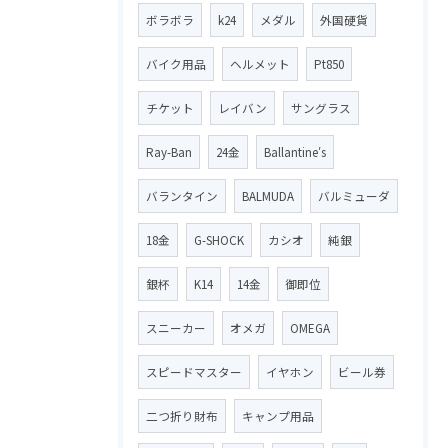
ボラボラ
k24
メダル
外国硬貨
バイク用品
ヘルメット
Pt850
チケット
レイバン
サングラス
Ray-Ban
24金
Ballantine′s
バランタイン
BALMUDA
バルミューダ
18金
G-SHOCK
カシオ
純銀
銀杯
K14
14金
御即位
スニーカー
オメガ
OMEGA
スピードマスター
イヤホン
ビール券
二つ折り財布
キャンプ用品