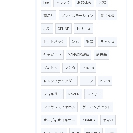
Lee
トランク
お盆休み
2023
商品券
プレイステーション
集じん機
小型
CELINE
セリーヌ
トートバック
財布
楽器
サックス
ヤナギサワ
YANAGISAWA
旅行券
ヴィトン
マキタ
makita
レンジファインダー
ニコン
Nikon
ショルダー
RAZER
レイザー
ワイヤレスイヤホン
ゲーミングセット
オーディオミキサー
YAMAHA
ヤマハ
レターパック
郵便
WHISKEY
白州