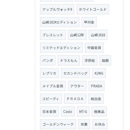
アップルウォッチ9
ホワイトゴールド
山崎2024エディション
甲州金
ブレスレット
山崎12年
山崎2016
リミテッドエディション
中国金貨
パンダ
ドラえもん
浮世絵
版画
レプリカ
セカンドバッグ
K24IG
メイプル金貨
アウター
PRADA
スピーディ
ＰＲＡＤＡ
純白金
日本金貨
Casio
MT-G
極美品
ゴールデンウィーク
休業
お休み