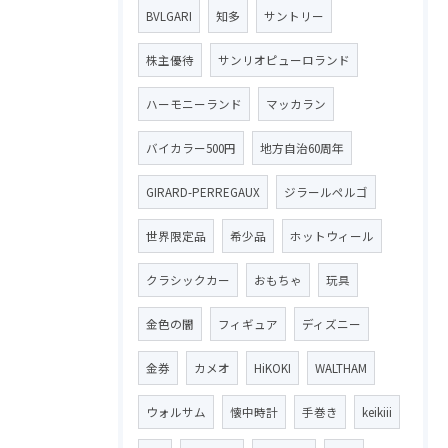
BVLGARI
知多
サントリー
株主優待
サンリオピューロランド
ハーモニーランド
マッカラン
バイカラー500円
地方自治60周年
GIRARD-PERREGAUX
ジラールペルゴ
世界限定品
希少品
ホットウィール
クラシックカー
おもちゃ
玩具
金色の闇
フィギュア
ディズニー
金券
カメオ
HiKOKI
WALTHAM
ウォルサム
懐中時計
手巻き
keikiii