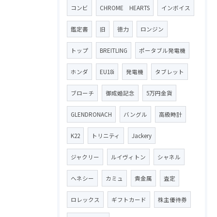
コンビ
CHROME HEARTS
インボイス
鑑定書
旧
徳力
ロンジン
トップ
BREITLING
ポータブル発電機
ホンダ
EU18i
発電機
タブレット
ブローチ
御成婚記念
5万円金貨
GLENDRONACH
バングル
高級時計
K22
トリニティ
Jackery
ジャクリー
ルイヴィトン
シャネル
ヘネシー
カミュ
貴金属
査定
ロレックス
ギフトカード
株主優待券