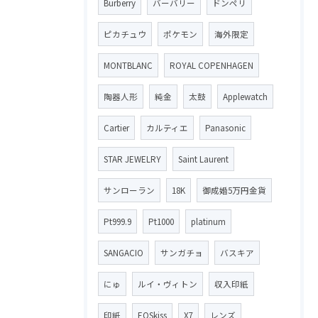
Burberry
バーバリー
ドンペリ
ピカチュウ
ポケモン
海外限定
MONTBLANC
ROYAL COPENHAGEN
陶器人形
純金
太鼓
Applewatch
Cartier
カルティエ
Panasonic
STAR JEWELRY
Saint Laurent
サンローラン
18K
御成婚5万円金貨
Pt999.9
Pt1000
platinum
SANGACIO
サンガチョ
バスキア
にゅ
ルイ・ヴィトン
収入印紙
印紙
EOSkiss
X7
レンズ