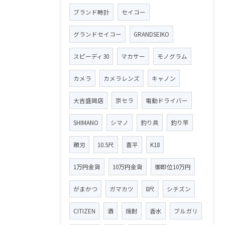
ブランド時計
セイコー
グランドセイコー
GRANDSEIKO
スピーディ30
マカサー
モノグラム
カメラ
カメラレンズ
キャノン
大吉盛岡店
京セラ
電動ドライバー
SHIMANO
シマノ
釣り具
釣り竿
頼刃
10.5尺
喜平
K18
1万円金貨
10万円金貨
御即位10万円
がまかつ
ガマカツ
8尺
シチズン
CITIZEN
酒
焼酎
香水
ブルガリ