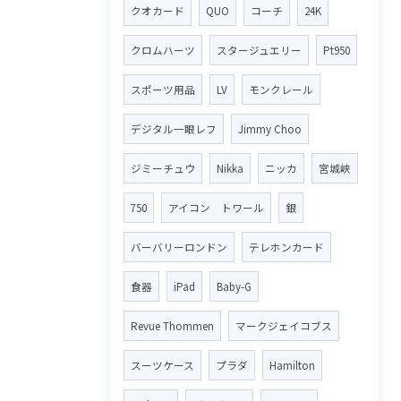
クオカード
QUO
コーチ
24K
クロムハーツ
スタージュエリー
Pt950
スポーツ用品
LV
モンクレール
デジタル一眼レフ
Jimmy Choo
ジミーチュウ
Nikka
ニッカ
宮城峡
750
アイコン トワール
銀
バーバリーロンドン
テレホンカード
食器
iPad
Baby-G
Revue Thommen
マークジェイコブス
スーツケース
プラダ
Hamilton