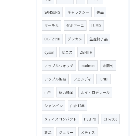
SAMSUNG
ギャラクシー
美品
マーテル
ダミアーニ
LUMIX
DC-TZ95D
デジカメ
生産終了品
dyson
ゼニス
ZENITH
アップルウォッチ
ipadmini
未開封
アップル製品
フェンディ
FENDI
小判
徳力純金
ルイ・ロデレール
シャンパン
白州12年
メティスコンパクト
PS5Pro
CFI-7000
新品
ジェリー
メティス