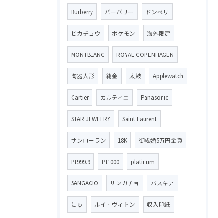
Burberry
バーバリー
ドンペリ
ピカチュウ
ポケモン
海外限定
MONTBLANC
ROYAL COPENHAGEN
陶器人形
純金
太鼓
Applewatch
Cartier
カルティエ
Panasonic
STAR JEWELRY
Saint Laurent
サンローラン
18K
御成婚5万円金貨
Pt999.9
Pt1000
platinum
SANGACIO
サンガチョ
バスキア
にゅ
ルイ・ヴィトン
収入印紙