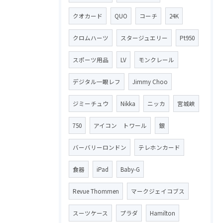
クオカード
QUO
コーチ
24K
クロムハーツ
スタージュエリー
Pt950
スポーツ用品
LV
モンクレール
デジタル一眼レフ
Jimmy Choo
ジミーチュウ
Nikka
ニッカ
宮城峡
750
アイコン トワール
銀
バーバリーロンドン
テレホンカード
食器
iPad
Baby-G
Revue Thommen
マークジェイコブス
スーツケース
プラダ
Hamilton