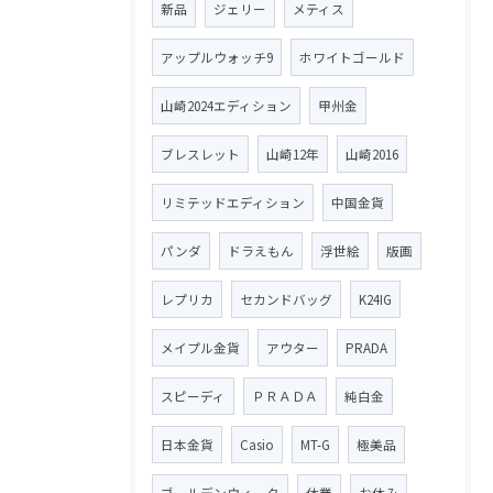
新品
ジェリー
メティス
アップルウォッチ9
ホワイトゴールド
山崎2024エディション
甲州金
ブレスレット
山崎12年
山崎2016
リミテッドエディション
中国金貨
パンダ
ドラえもん
浮世絵
版画
レプリカ
セカンドバッグ
K24IG
メイプル金貨
アウター
PRADA
スピーディ
ＰＲＡＤＡ
純白金
日本金貨
Casio
MT-G
極美品
ゴールデンウィーク
休業
お休み