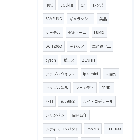
印紙
EOSkiss
X7
レンズ
SAMSUNG
ギャラクシー
美品
マーテル
ダミアーニ
LUMIX
DC-TZ95D
デジカメ
生産終了品
dyson
ゼニス
ZENITH
アップルウォッチ
ipadmini
未開封
アップル製品
フェンディ
FENDI
小判
徳力純金
ルイ・ロデレール
シャンパン
白州12年
メティスコンパクト
PS5Pro
CFI-7000