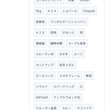
50ｇ
Ｋ２４
ショパール
Chopard
金無垢
ランボルギーニシャンパン
Ｋ１８
釣具
がまへら
兜
御成婚
臨時休業
メープル金貨
スピーディ40
タダオ
スーツ
セットアップ
記念メダル
エールバッグ
メガネフレーム
無垢
ソウメイ
スパークリング
Ω
AirPods4
アップルウォッチSE
クルーガー金貨
ルビー
サファイヤ