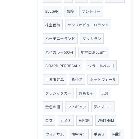
BVLGARI
知多
サントリー
株主優待
サンリオピューロランド
ハーモニーランド
マッカラン
バイカラー500円
地方自治60周年
GIRARD-PERREGAUX
ジラールペルゴ
世界限定品
希少品
ホットウィール
クラシックカー
おもちゃ
玩具
金色の闇
フィギュア
ディズニー
金券
カメオ
HiKOKI
WALTHAM
ウォルサム
懐中時計
手巻き
keikiii