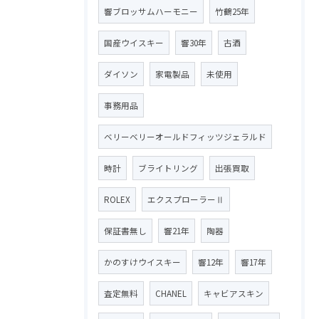
響ブロッサムハーモニー
竹鶴25年
国産ウイスキー
響30年
古酒
ダイソン
家電製品
未使用
事務用品
ベリーベリーオールドフィッツジェラルド
時計
ブライトリング
出張買取
ROLEX
エクスプローラーⅡ
保証書無し
響21年
陶器
かのすけウイスキー
響12年
響17年
査定無料
CHANEL
キャビアスキン