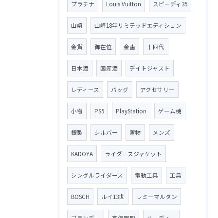
プラチナ
Louis Vuitton
スピーディ35
山崎
山崎18年リミテッドエディション
金貨
御在位
金歯
十四代
日本酒
国産酒
デイトジャスト
レディース
バッグ
アクセサリー
小物
PS5
PlayStation
ゲーム機
銀製
シルバー
置物
メンズ
KADOYA
ライダースジャケット
シングルライダース
電動工具
工具
BOSCH
ルイ13世
レミーマルタン
ブランデー
高価買取
ハーディー