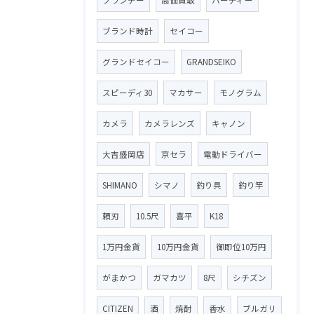
ブランド時計
セイコー
グランドセイコー
GRANDSEIKO
スピーディ30
マカサー
モノグラム
カメラ
カメラレンズ
キャノン
大吉盛岡店
京セラ
電動ドライバー
SHIMANO
シマノ
釣り具
釣り竿
頼刃
10.5尺
喜平
K18
1万円金貨
10万円金貨
御即位10万円
がまかつ
ガマカツ
8尺
シチズン
CITIZEN
酒
焼酎
香水
ブルガリ