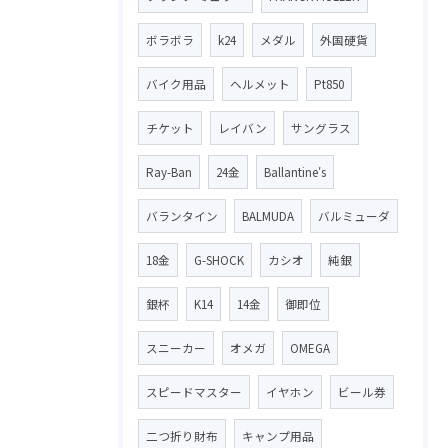
ボラボラ
k24
メダル
外国硬貨
バイク用品
ヘルメット
Pt850
チケット
レイバン
サングラス
Ray-Ban
24金
Ballantine′s
バランタイン
BALMUDA
バルミューダ
18金
G-SHOCK
カシオ
純銀
銀杯
K14
14金
御即位
スニーカー
オメガ
OMEGA
スピードマスター
イヤホン
ビール券
二つ折り財布
キャンプ用品