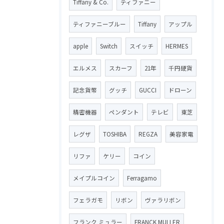
Tiffany & Co.
ティファニー
ティファニーブルー
Tiffany
アップル
apple
Switch
スイッチ
HERMES
エルメス
スカーフ
21年
千円硬貨
記念貨幣
グッチ
GUCCI
ドローン
精密機器
ペンダント
テレビ
東芝
レグザ
TOSHIBA
REGZA
美容家電
リファ
ケリー
コイン
メイプルコイン
Ferragamo
フェラガモ
リボン
ヴァラリボン
フランク ミュラー
FRANCK MULLER