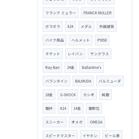
フランク ミュラー
FRANCK MULLER
ボラボラ
k24
メダル
外国硬貨
バイク用品
ヘルメット
Pt850
チケット
レイバン
サングラス
Ray-Ban
24金
Ballantine′s
バランタイン
BALMUDA
バルミューダ
18金
G-SHOCK
カシオ
純銀
銀杯
K14
14金
御即位
スニーカー
オメガ
OMEGA
スピードマスター
イヤホン
ビール券