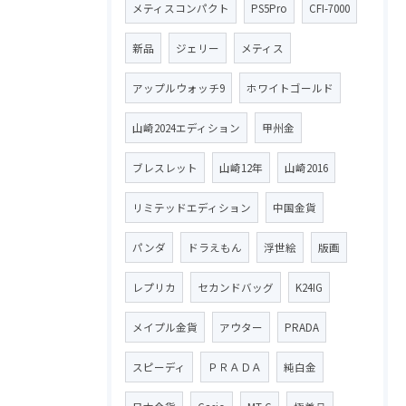
メティスコンパクト
PS5Pro
CFI-7000
新品
ジェリー
メティス
アップルウォッチ9
ホワイトゴールド
山崎2024エディション
甲州金
ブレスレット
山崎12年
山崎2016
リミテッドエディション
中国金貨
パンダ
ドラえもん
浮世絵
版画
レプリカ
セカンドバッグ
K24IG
メイプル金貨
アウター
PRADA
スピーディ
ＰＲＡＤＡ
純白金