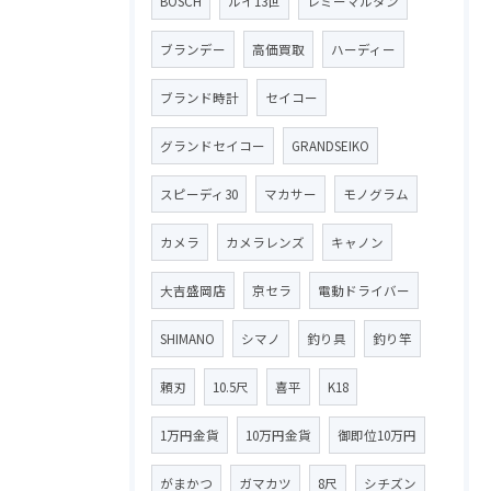
BOSCH
ルイ13世
レミーマルタン
ブランデー
高価買取
ハーディー
ブランド時計
セイコー
グランドセイコー
GRANDSEIKO
スピーディ30
マカサー
モノグラム
カメラ
カメラレンズ
キャノン
大吉盛岡店
京セラ
電動ドライバー
SHIMANO
シマノ
釣り具
釣り竿
頼刃
10.5尺
喜平
K18
1万円金貨
10万円金貨
御即位10万円
がまかつ
ガマカツ
8尺
シチズン