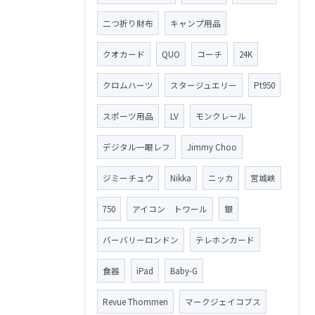
二つ折り財布
キャンプ用品
クオカード
QUO
コーチ
24K
クロムハーツ
スタージュエリー
Pt950
スポーツ用品
LV
モンクレール
デジタル一眼レフ
Jimmy Choo
ジミーチュウ
Nikka
ニッカ
宮城峡
750
アイコン トワール
銀
バーバリーロンドン
テレホンカード
食器
iPad
Baby-G
Revue Thommen
マークジェイコブス