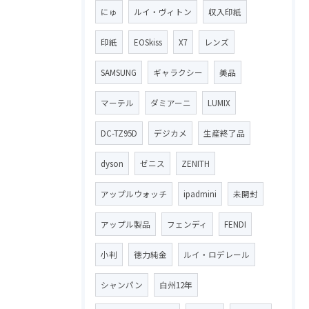
にゅ
ルイ・ヴィトン
収入印紙
印紙
EOSkiss
X7
レンズ
SAMSUNG
ギャラクシー
美品
マーテル
ダミアーニ
LUMIX
DC-TZ95D
デジカメ
生産終了品
dyson
ゼニス
ZENITH
アップルウォッチ
ipadmini
未開封
アップル製品
フェンディ
FENDI
小判
徳力純金
ルイ・ロデレール
シャンパン
白州12年