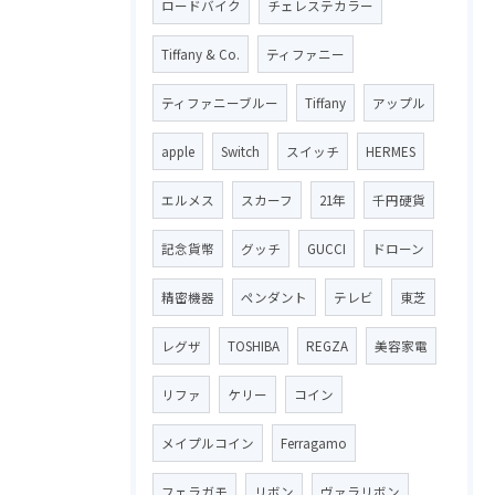
ロードバイク
チェレステカラー
Tiffany & Co.
ティファニー
ティファニーブルー
Tiffany
アップル
apple
Switch
スイッチ
HERMES
エルメス
スカーフ
21年
千円硬貨
記念貨幣
グッチ
GUCCI
ドローン
精密機器
ペンダント
テレビ
東芝
レグザ
TOSHIBA
REGZA
美容家電
リファ
ケリー
コイン
メイプルコイン
Ferragamo
フェラガモ
リボン
ヴァラリボン