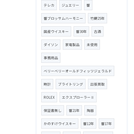
テレカ
ジュエリー
響
響ブロッサムハーモニー
竹鶴25年
国産ウイスキー
響30年
古酒
ダイソン
家電製品
未使用
事務用品
ベリーベリーオールドフィッツジェラルド
時計
ブライトリング
出張買取
ROLEX
エクスプローラーⅡ
保証書無し
響21年
陶器
かのすけウイスキー
響12年
響17年