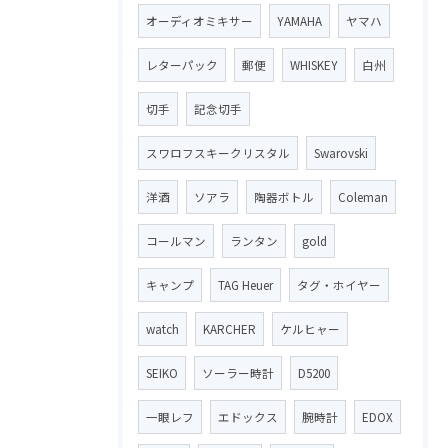
オーディオミキサー
YAMAHA
ヤマハ
レターパック
郵便
WHISKEY
白州
切手
記念切手
スワロフスキークリスタル
Swarovski
洋酒
ソアラ
陶器ボトル
Coleman
コールマン
ランタン
gold
キャンプ
TAG Heuer
タグ・ホイヤー
watch
KARCHER
ケルヒャー
SEIKO
ソーラー時計
D5200
一眼レフ
エドックス
腕時計
EDOX