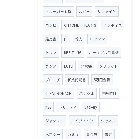
クルーガー金貨
ルビー
サファイヤ
コンビ
CHROME HEARTS
インボイス
鑑定書
旧
徳力
ロンジン
トップ
BREITLING
ポータブル発電機
ホンダ
EU18i
発電機
タブレット
ブローチ
御成婚記念
5万円金貨
GLENDRONACH
バングル
高級時計
K22
トリニティ
Jackery
ジャクリー
ルイヴィトン
シャネル
ヘネシー
カミュ
貴金属
査定