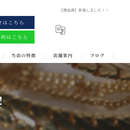
【商品券】買取しました！！
せはこちら
予約はこちら
当店の特徴
店舗案内
ブログ
金
ブランド
！
お酒
金券
時計