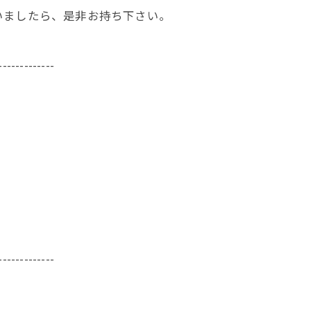
いましたら、是非お持ち下さい。
-------------
-------------