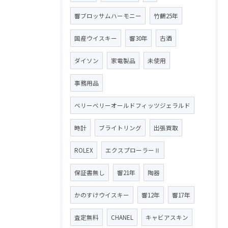
響ブロッサムハーモニー
竹鶴25年
国産ウイスキー
響30年
古酒
ダイソン
家電製品
未使用
事務用品
ベリーベリーオールドフィッツジェラルド
時計
ブライトリング
出張買取
ROLEX
エクスプローラーⅡ
保証書無し
響21年
陶器
かのすけウイスキー
響12年
響17年
査定無料
CHANEL
キャビアスキン