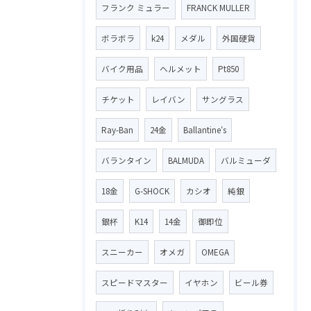
フランク ミュラー
FRANCK MULLER
ボラボラ
k24
メダル
外国硬貨
バイク用品
ヘルメット
Pt850
チケット
レイバン
サングラス
Ray-Ban
24金
Ballantine′s
バランタイン
BALMUDA
バルミューダ
18金
G-SHOCK
カシオ
純銀
銀杯
K14
14金
御即位
スニーカー
オメガ
OMEGA
スピードマスター
イヤホン
ビール券