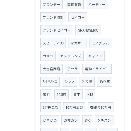
ブランデー
高価買取
ハーディー
ブランド時計
セイコー
グランドセイコー
GRANDSEIKO
スピーディ30
マカサー
モノグラム
カメラ
カメラレンズ
キャノン
大吉盛岡店
京セラ
電動ドライバー
SHIMANO
シマノ
釣り具
釣り竿
頼刃
10.5尺
喜平
K18
1万円金貨
10万円金貨
御即位10万円
がまかつ
ガマカツ
8尺
シチズン