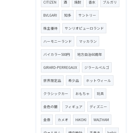
CITIZEN
酒
焼酎
香水
ブルガリ
BVLGARI
知多
サントリー
株主優待
サンリオピューロランド
ハーモニーランド
マッカラン
バイカラー500円
地方自治60周年
GIRARD-PERREGAUX
ジラールペルゴ
世界限定品
希少品
ホットウィール
クラシックカー
おもちゃ
玩具
金色の闇
フィギュア
ディズニー
金券
カメオ
HiKOKI
WALTHAM
ウォルサム
懐中時計
手巻き
keikiii