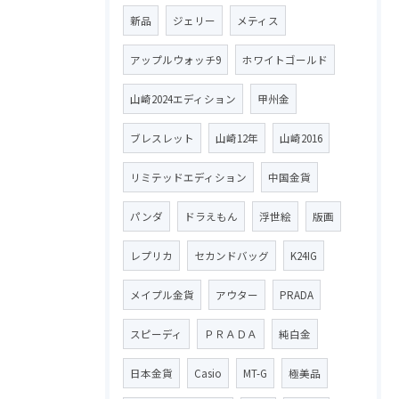
新品
ジェリー
メティス
アップルウォッチ9
ホワイトゴールド
山崎2024エディション
甲州金
ブレスレット
山崎12年
山崎2016
リミテッドエディション
中国金貨
パンダ
ドラえもん
浮世絵
版画
レプリカ
セカンドバッグ
K24IG
メイプル金貨
アウター
PRADA
スピーディ
ＰＲＡＤＡ
純白金
日本金貨
Casio
MT-G
極美品