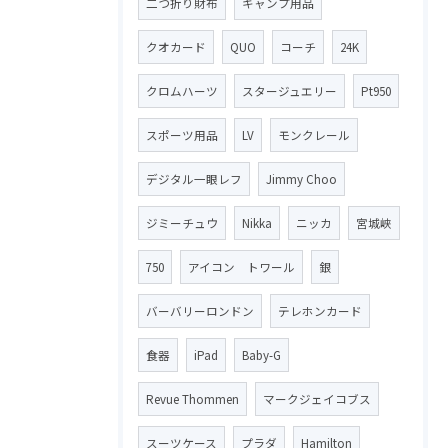
二つ折り財布
キャンプ用品
クオカード
QUO
コーチ
24K
クロムハーツ
スタージュエリー
Pt950
スポーツ用品
LV
モンクレール
デジタル一眼レフ
Jimmy Choo
ジミーチュウ
Nikka
ニッカ
宮城峡
750
アイコン トワール
銀
バーバリーロンドン
テレホンカード
食器
iPad
Baby-G
Revue Thommen
マークジェイコブス
スーツケース
プラダ
Hamilton