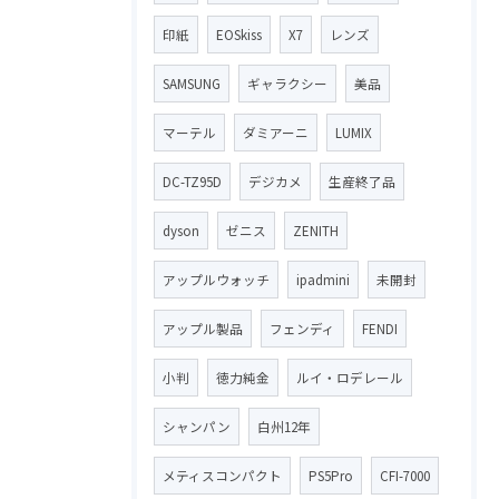
印紙
EOSkiss
X7
レンズ
SAMSUNG
ギャラクシー
美品
マーテル
ダミアーニ
LUMIX
DC-TZ95D
デジカメ
生産終了品
dyson
ゼニス
ZENITH
アップルウォッチ
ipadmini
未開封
アップル製品
フェンディ
FENDI
小判
徳力純金
ルイ・ロデレール
シャンパン
白州12年
メティスコンパクト
PS5Pro
CFI-7000