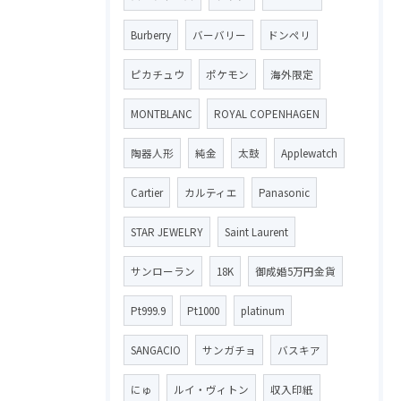
Burberry
バーバリー
ドンペリ
ピカチュウ
ポケモン
海外限定
MONTBLANC
ROYAL COPENHAGEN
陶器人形
純金
太鼓
Applewatch
Cartier
カルティエ
Panasonic
STAR JEWELRY
Saint Laurent
サンローラン
18K
御成婚5万円金貨
Pt999.9
Pt1000
platinum
SANGACIO
サンガチョ
バスキア
にゅ
ルイ・ヴィトン
収入印紙