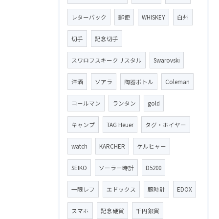
レターパック
郵便
WHISKEY
白州
切手
記念切手
スワロフスキークリスタル
Swarovski
洋酒
ソアラ
陶器ボトル
Coleman
コールマン
ランタン
gold
キャンプ
TAG Heuer
タグ・ホイヤー
watch
KARCHER
ケルヒャー
SEIKO
ソーラー時計
D5200
一眼レフ
エドックス
腕時計
EDOX
スマホ
記念硬貨
千円銀貨