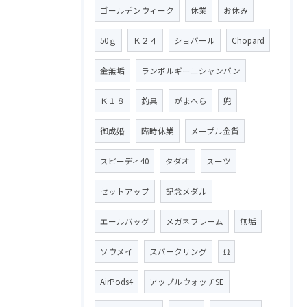
ゴールデンウィーク
休業
お休み
50ｇ
Ｋ２４
ショパール
Chopard
金無垢
ランボルギーニシャンパン
Ｋ１８
釣具
がまへら
兜
御成婚
臨時休業
メープル金貨
スピーディ40
タダオ
スーツ
セットアップ
記念メダル
エールバッグ
メガネフレーム
無垢
ソウメイ
スパークリング
Ω
AirPods4
アップルウォッチSE