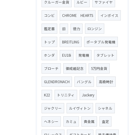
クルーガー金貨
ルビー
サファイヤ
コンビ
CHROME HEARTS
インボイス
鑑定書
旧
徳力
ロンジン
トップ
BREITLING
ポータブル発電機
ホンダ
EU18i
発電機
タブレット
ブローチ
御成婚記念
5万円金貨
GLENDRONACH
バングル
高級時計
K22
トリニティ
Jackery
ジャクリー
ルイヴィトン
シャネル
ヘネシー
カミュ
貴金属
査定
ロレックス
ギフトカード
株主優待券