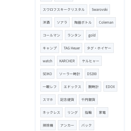
スワロフスキークリスタル
Swarovski
洋酒
ソアラ
陶器ボトル
Coleman
コールマン
ランタン
gold
キャンプ
TAG Heuer
タグ・ホイヤー
watch
KARCHER
ケルヒャー
SEIKO
ソーラー時計
D5200
一眼レフ
エドックス
腕時計
EDOX
スマホ
記念硬貨
千円銀貨
ネックレス
リング
指輪
家電
掃除機
アンカー
バック