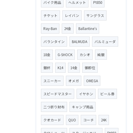
バイク用品
ヘルメット
Pt850
チケット
レイバン
サングラス
Ray-Ban
24金
Ballantine′s
バランタイン
BALMUDA
バルミューダ
18金
G-SHOCK
カシオ
純銀
銀杯
K14
14金
御即位
スニーカー
オメガ
OMEGA
スピードマスター
イヤホン
ビール券
二つ折り財布
キャンプ用品
クオカード
QUO
コーチ
24K
クロムハーツ
スタージュエリー
Pt950