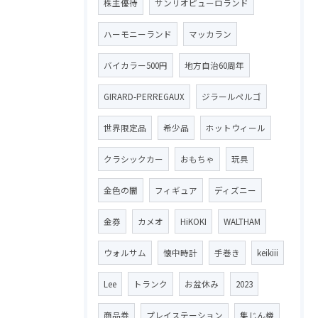
株主優待
サンリオピューロランド
ハーモニーランド
マッカラン
バイカラー500円
地方自治60周年
GIRARD-PERREGAUX
ジラールペルゴ
世界限定品
希少品
ホットウィール
クラシックカー
おもちゃ
玩具
金色の闇
フィギュア
ディズニー
金券
カメオ
HiKOKI
WALTHAM
ウォルサム
懐中時計
手巻き
keikiii
Lee
トランク
お盆休み
2023
商品券
プレイステーション
集じん機