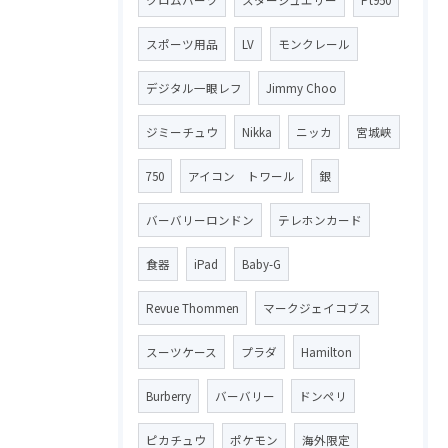
スポーツ用品
LV
モンクレール
デジタル一眼レフ
Jimmy Choo
ジミーチュウ
Nikka
ニッカ
宮城峡
750
アイコン トワール
銀
バーバリーロンドン
テレホンカード
食器
iPad
Baby-G
Revue Thommen
マークジェイコブス
スーツケース
プラダ
Hamilton
Burberry
バーバリー
ドンペリ
ピカチュウ
ポケモン
海外限定