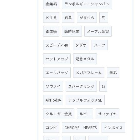
金無垢
ランボルギーニシャンパン
Ｋ１８
釣具
がまへら
兜
御成婚
臨時休業
メープル金貨
スピーディ40
タダオ
スーツ
セットアップ
記念メダル
エールバッグ
メガネフレーム
無垢
ソウメイ
スパークリング
Ω
AirPods4
アップルウォッチSE
クルーガー金貨
ルビー
サファイヤ
コンビ
CHROME HEARTS
インボイス