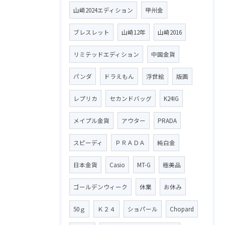
山崎2024エディション
甲州金
ブレスレット
山崎12年
山崎2016
リミテッドエディション
中国金貨
パンダ
ドラえもん
浮世絵
版画
レプリカ
セカンドバッグ
K24IG
メイプル金貨
アウター
PRADA
スピーディ
ＰＲＡＤＡ
純白金
日本金貨
Casio
MT-G
極美品
ゴールデンウィーク
休業
お休み
50ｇ
Ｋ２４
ショパール
Chopard