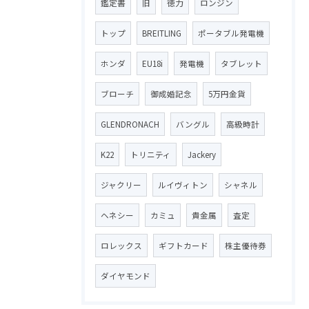
鑑定書
旧
徳力
ロンジン
トップ
BREITLING
ポータブル発電機
ホンダ
EU18i
発電機
タブレット
ブローチ
御成婚記念
5万円金貨
GLENDRONACH
バングル
高級時計
K22
トリニティ
Jackery
ジャクリー
ルイヴィトン
シャネル
ヘネシー
カミュ
貴金属
査定
ロレックス
ギフトカード
株主優待券
ダイヤモンド