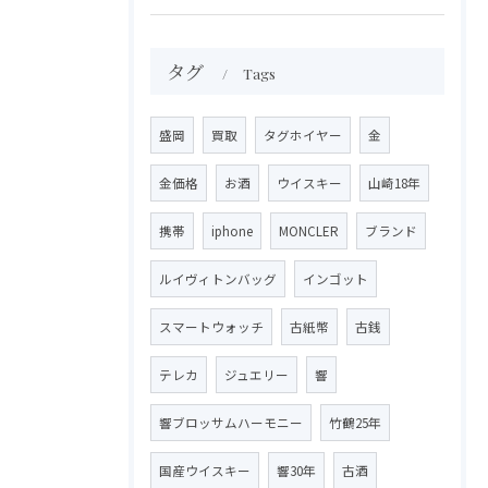
タグ
Tags
盛岡
買取
タグホイヤー
金
金価格
お酒
ウイスキー
山崎18年
携帯
iphone
MONCLER
ブランド
ルイヴィトンバッグ
インゴット
スマートウォッチ
古紙幣
古銭
テレカ
ジュエリー
響
響ブロッサムハーモニー
竹鶴25年
国産ウイスキー
響30年
古酒