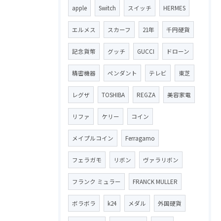
apple
Switch
スイッチ
HERMES
エルメス
スカーフ
21年
千円硬貨
記念貨幣
グッチ
GUCCI
ドローン
精密機器
ペンダント
テレビ
東芝
レグザ
TOSHIBA
REGZA
美容家電
リファ
ケリー
コイン
メイプルコイン
Ferragamo
フェラガモ
リボン
ヴァラリボン
フランク ミュラー
FRANCK MULLER
ボラボラ
k24
メダル
外国硬貨