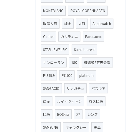
MONTBLANC
ROYAL COPENHAGEN
陶器人形
純金
太鼓
Applewatch
Cartier
カルティエ
Panasonic
STAR JEWELRY
Saint Laurent
サンローラン
18K
御成婚5万円金貨
Pt999.9
Pt1000
platinum
SANGACIO
サンガチョ
バスキア
にゅ
ルイ・ヴィトン
収入印紙
印紙
EOSkiss
X7
レンズ
SAMSUNG
ギャラクシー
美品