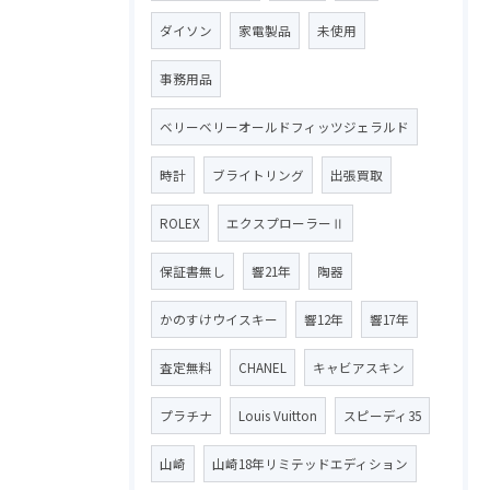
ダイソン
家電製品
未使用
事務用品
ベリーベリーオールドフィッツジェラルド
時計
ブライトリング
出張買取
ROLEX
エクスプローラーⅡ
保証書無し
響21年
陶器
かのすけウイスキー
響12年
響17年
査定無料
CHANEL
キャビアスキン
プラチナ
Louis Vuitton
スピーディ35
山崎
山崎18年リミテッドエディション