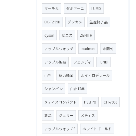
マーテル
ダミアーニ
LUMIX
DC-TZ95D
デジカメ
生産終了品
dyson
ゼニス
ZENITH
アップルウォッチ
ipadmini
未開封
アップル製品
フェンディ
FENDI
小判
徳力純金
ルイ・ロデレール
シャンパン
白州12年
メティスコンパクト
PS5Pro
CFI-7000
新品
ジェリー
メティス
アップルウォッチ9
ホワイトゴールド