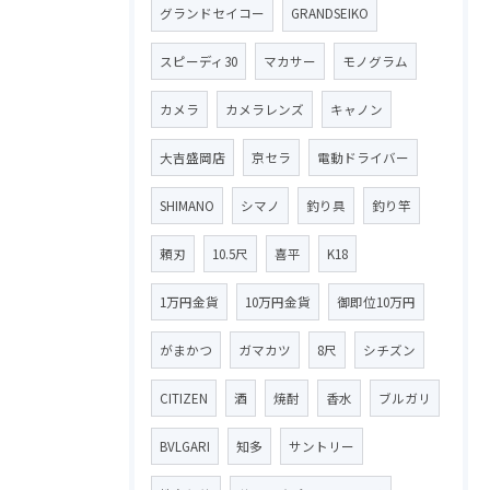
グランドセイコー
GRANDSEIKO
スピーディ30
マカサー
モノグラム
カメラ
カメラレンズ
キャノン
大吉盛岡店
京セラ
電動ドライバー
SHIMANO
シマノ
釣り具
釣り竿
頼刃
10.5尺
喜平
K18
1万円金貨
10万円金貨
御即位10万円
がまかつ
ガマカツ
8尺
シチズン
CITIZEN
酒
焼酎
香水
ブルガリ
BVLGARI
知多
サントリー