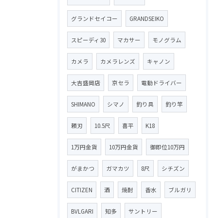
グランドセイコー
GRANDSEIKO
スピーディ30
マカサー
モノグラム
カメラ
カメラレンズ
キャノン
大吉盛岡店
京セラ
電動ドライバー
SHIMANO
シマノ
釣り具
釣り竿
頼刃
10.5尺
喜平
K18
1万円金貨
10万円金貨
御即位10万円
がまかつ
ガマカツ
8尺
シチズン
CITIZEN
酒
焼酎
香水
ブルガリ
BVLGARI
知多
サントリー