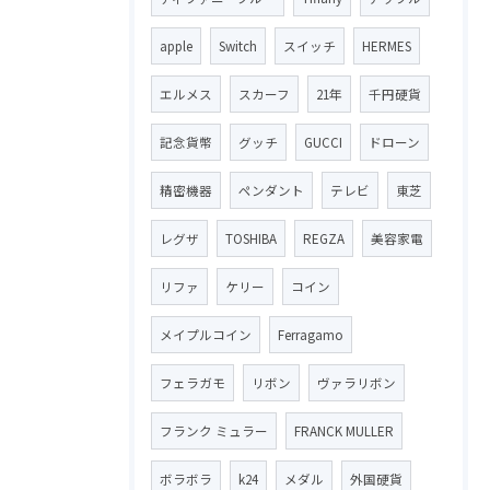
apple
Switch
スイッチ
HERMES
エルメス
スカーフ
21年
千円硬貨
記念貨幣
グッチ
GUCCI
ドローン
精密機器
ペンダント
テレビ
東芝
レグザ
TOSHIBA
REGZA
美容家電
リファ
ケリー
コイン
メイプルコイン
Ferragamo
フェラガモ
リボン
ヴァラリボン
フランク ミュラー
FRANCK MULLER
ボラボラ
k24
メダル
外国硬貨