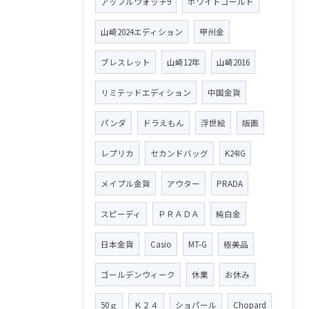
アップルウォッチ9
ホワイトゴールド
山崎2024エディション
甲州金
ブレスレット
山崎12年
山崎2016
リミテッドエディション
中国金貨
パンダ
ドラえもん
浮世絵
版画
レプリカ
セカンドバッグ
K24IG
メイプル金貨
アウター
PRADA
スピーディ
ＰＲＡＤＡ
純白金
日本金貨
Casio
MT-G
極美品
ゴールデンウィーク
休業
お休み
50ｇ
Ｋ２４
ショパール
Chopard