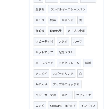
金無垢
ランボルギーニシャンパン
Ｋ１８
釣具
がまへら
兜
御成婚
臨時休業
メープル金貨
スピーディ40
タダオ
スーツ
セットアップ
記念メダル
エールバッグ
メガネフレーム
無垢
ソウメイ
スパークリング
Ω
AirPods4
アップルウォッチSE
クルーガー金貨
ルビー
サファイヤ
コンビ
CHROME HEARTS
インボイス