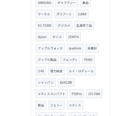
SAMSUNG
ギャラクシー
美品
マーテル
ダミアーニ
LUMIX
DC-TZ95D
デジカメ
生産終了品
dyson
ゼニス
ZENITH
アップルウォッチ
ipadmini
未開封
アップル製品
フェンディ
FENDI
小判
徳力純金
ルイ・ロデレール
シャンパン
白州12年
メティスコンパクト
PS5Pro
CFI-7000
新品
ジェリー
メティス