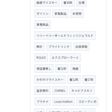
国産ウイスキー
響30年
古酒
ダイソン
家電製品
未使用
事務用品
ベリーベリーオールドフィッツジェラルド
時計
ブライトリング
出張買取
ROLEX
エクスプローラーⅡ
保証書無し
響21年
陶器
かのすけウイスキー
響12年
響17年
査定無料
CHANEL
キャビアスキン
プラチナ
Louis Vuitton
スピーディ35