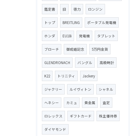
鑑定書
旧
徳力
ロンジン
トップ
BREITLING
ポータブル発電機
ホンダ
EU18i
発電機
タブレット
ブローチ
御成婚記念
5万円金貨
GLENDRONACH
バングル
高級時計
K22
トリニティ
Jackery
ジャクリー
ルイヴィトン
シャネル
ヘネシー
カミュ
貴金属
査定
ロレックス
ギフトカード
株主優待券
ダイヤモンド