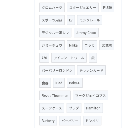
クロムハーツ
スタージュエリー
Pt950
スポーツ用品
LV
モンクレール
デジタル一眼レフ
Jimmy Choo
ジミーチュウ
Nikka
ニッカ
宮城峡
750
アイコン トワール
銀
バーバリーロンドン
テレホンカード
食器
iPad
Baby-G
Revue Thommen
マークジェイコブス
スーツケース
プラダ
Hamilton
Burberry
バーバリー
ドンペリ