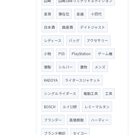
山崎
山崎18年リミテッドエディション
金貨
御在位
金歯
十四代
日本酒
国産酒
デイトジャスト
レディース
バッグ
アクセサリー
小物
PS5
PlayStation
ゲーム機
銀製
シルバー
置物
メンズ
KADOYA
ライダースジャケット
シングルライダース
電動工具
工具
BOSCH
ルイ13世
レミーマルタン
ブランデー
高価買取
ハーディー
ブランド時計
セイコー