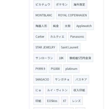
ピカチュウ
ポケモン
海外限定
MONTBLANC
ROYAL COPENHAGEN
陶器人形
純金
太鼓
Applewatch
Cartier
カルティエ
Panasonic
STAR JEWELRY
Saint Laurent
サンローラン
18K
御成婚5万円金貨
Pt999.9
Pt1000
platinum
SANGACIO
サンガチョ
バスキア
にゅ
ルイ・ヴィトン
収入印紙
印紙
EOSkiss
X7
レンズ