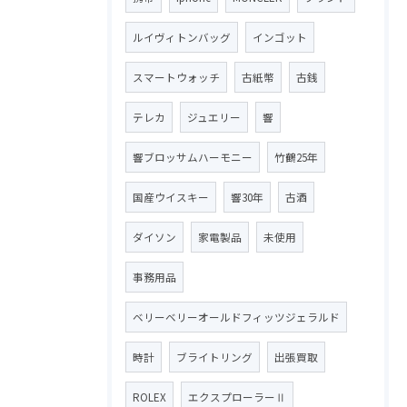
ルイヴィトンバッグ
インゴット
スマートウォッチ
古紙幣
古銭
テレカ
ジュエリー
響
響ブロッサムハーモニー
竹鶴25年
国産ウイスキー
響30年
古酒
ダイソン
家電製品
未使用
事務用品
ベリーベリーオールドフィッツジェラルド
時計
ブライトリング
出張買取
ROLEX
エクスプローラーⅡ