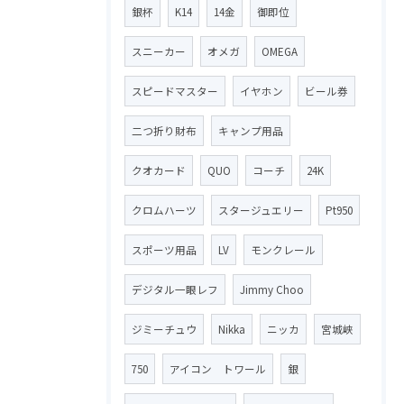
銀杯
K14
14金
御即位
スニーカー
オメガ
OMEGA
スピードマスター
イヤホン
ビール券
二つ折り財布
キャンプ用品
クオカード
QUO
コーチ
24K
クロムハーツ
スタージュエリー
Pt950
スポーツ用品
LV
モンクレール
デジタル一眼レフ
Jimmy Choo
ジミーチュウ
Nikka
ニッカ
宮城峡
750
アイコン トワール
銀