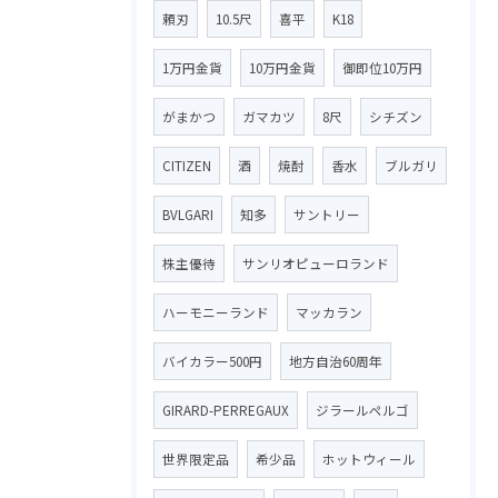
頼刃
10.5尺
喜平
K18
1万円金貨
10万円金貨
御即位10万円
がまかつ
ガマカツ
8尺
シチズン
CITIZEN
酒
焼酎
香水
ブルガリ
BVLGARI
知多
サントリー
株主優待
サンリオピューロランド
ハーモニーランド
マッカラン
バイカラー500円
地方自治60周年
GIRARD-PERREGAUX
ジラールペルゴ
世界限定品
希少品
ホットウィール