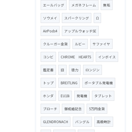
エールバッグ
メガネフレーム
無垢
ソウメイ
スパークリング
Ω
AirPods4
アップルウォッチSE
クルーガー金貨
ルビー
サファイヤ
コンビ
CHROME HEARTS
インボイス
鑑定書
旧
徳力
ロンジン
トップ
BREITLING
ポータブル発電機
ホンダ
EU18i
発電機
タブレット
ブローチ
御成婚記念
5万円金貨
GLENDRONACH
バングル
高級時計