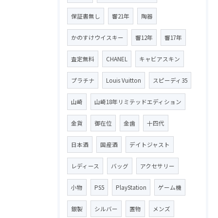
保証書無し
響21年
陶器
かのすけウイスキー
響12年
響17年
査定無料
CHANEL
キャビアスキン
プラチナ
Louis Vuitton
スピーディ35
山崎
山崎18年リミテッドエディション
金貨
御在位
金歯
十四代
日本酒
国産酒
デイトジャスト
レディース
バッグ
アクセサリー
小物
PS5
PlayStation
ゲーム機
銀製
シルバー
置物
メンズ