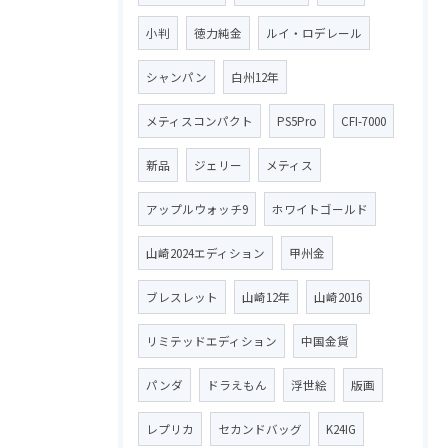
小判
徳力純金
ルイ・ロデレール
シャンパン
白州12年
メティスコンパクト
PS5Pro
CFI-7000
新品
ジェリー
メティス
アップルウォッチ9
ホワイトゴールド
山崎2024エディション
甲州金
ブレスレット
山崎12年
山崎2016
リミテッドエディション
中国金貨
パンダ
ドラえもん
浮世絵
版画
レプリカ
セカンドバッグ
K24IG