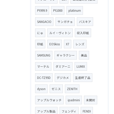
Pt999.9
Pt1000
platinum
SANGACIO
サンガチョ
バスキア
にゅ
ルイ・ヴィトン
収入印紙
印紙
EOSkiss
X7
レンズ
SAMSUNG
ギャラクシー
美品
マーテル
ダミアーニ
LUMIX
DC-TZ95D
デジカメ
生産終了品
dyson
ゼニス
ZENITH
アップルウォッチ
ipadmini
未開封
アップル製品
フェンディ
FENDI