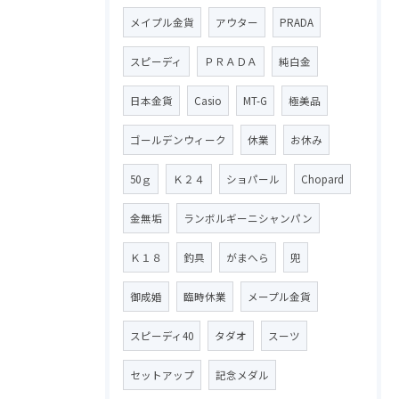
メイプル金貨
アウター
PRADA
スピーディ
ＰＲＡＤＡ
純白金
日本金貨
Casio
MT-G
極美品
ゴールデンウィーク
休業
お休み
50ｇ
Ｋ２４
ショパール
Chopard
金無垢
ランボルギーニシャンパン
Ｋ１８
釣具
がまへら
兜
御成婚
臨時休業
メープル金貨
スピーディ40
タダオ
スーツ
セットアップ
記念メダル