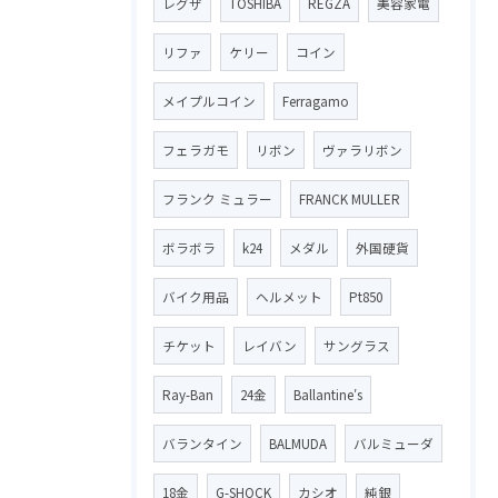
レグザ
TOSHIBA
REGZA
美容家電
リファ
ケリー
コイン
メイプルコイン
Ferragamo
フェラガモ
リボン
ヴァラリボン
フランク ミュラー
FRANCK MULLER
ボラボラ
k24
メダル
外国硬貨
バイク用品
ヘルメット
Pt850
チケット
レイバン
サングラス
Ray-Ban
24金
Ballantine′s
バランタイン
BALMUDA
バルミューダ
18金
G-SHOCK
カシオ
純銀