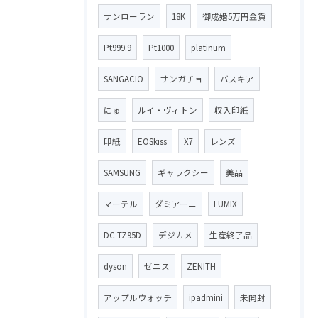
サンローラン
18K
御成婚5万円金貨
Pt999.9
Pt1000
platinum
SANGACIO
サンガチョ
バスキア
にゅ
ルイ・ヴィトン
収入印紙
印紙
EOSkiss
X7
レンズ
SAMSUNG
ギャラクシー
美品
マーテル
ダミアーニ
LUMIX
DC-TZ95D
デジカメ
生産終了品
dyson
ゼニス
ZENITH
アップルウォッチ
ipadmini
未開封