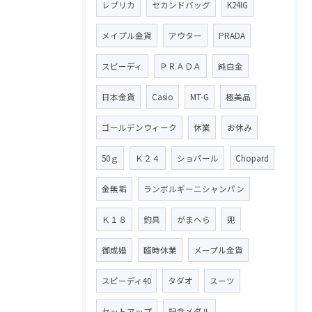
レプリカ
セカンドバッグ
K24IG
メイプル金貨
アウター
PRADA
スピーディ
ＰＲＡＤＡ
純白金
日本金貨
Casio
MT-G
極美品
ゴールデンウィーク
休業
お休み
50ｇ
Ｋ２４
ショパール
Chopard
金無垢
ランボルギーニシャンパン
Ｋ１８
釣具
がまへら
兜
御成婚
臨時休業
メープル金貨
スピーディ40
タダオ
スーツ
セットアップ
記念メダル