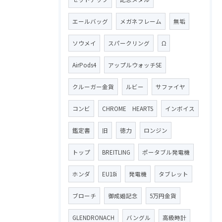
エールバッグ
メガネフレーム
無垢
ソウメイ
スパークリング
Ω
AirPods4
アップルウォッチSE
クルーガー金貨
ルビー
サファイヤ
コンビ
CHROME HEARTS
インボイス
鑑定書
旧
徳力
ロンジン
トップ
BREITLING
ポータブル発電機
ホンダ
EU18i
発電機
タブレット
ブローチ
御成婚記念
5万円金貨
GLENDRONACH
バングル
高級時計