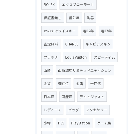
ROLEX
エクスプローラーⅡ
保証書無し
響21年
陶器
かのすけウイスキー
響12年
響17年
査定無料
CHANEL
キャビアスキン
プラチナ
Louis Vuitton
スピーディ35
山崎
山崎18年リミテッドエディション
金貨
御在位
金歯
十四代
日本酒
国産酒
デイトジャスト
レディース
バッグ
アクセサリー
小物
PS5
PlayStation
ゲーム機