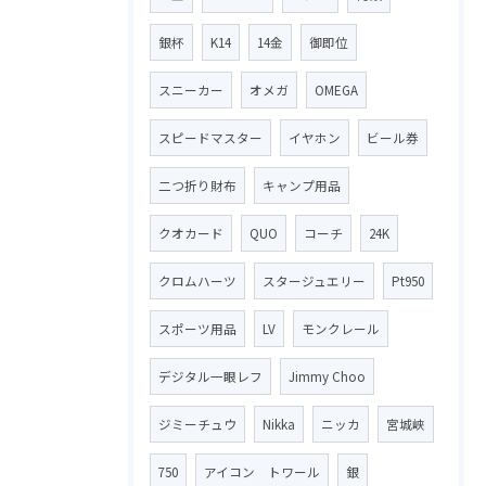
銀杯
K14
14金
御即位
スニーカー
オメガ
OMEGA
スピードマスター
イヤホン
ビール券
二つ折り財布
キャンプ用品
クオカード
QUO
コーチ
24K
クロムハーツ
スタージュエリー
Pt950
スポーツ用品
LV
モンクレール
デジタル一眼レフ
Jimmy Choo
ジミーチュウ
Nikka
ニッカ
宮城峡
750
アイコン トワール
銀