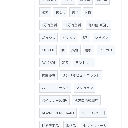
頼刃
10.5尺
喜平
K18
1万円金貨
10万円金貨
御即位10万円
がまかつ
ガマカツ
8尺
シチズン
CITIZEN
酒
焼酎
香水
ブルガリ
BVLGARI
知多
サントリー
株主優待
サンリオピューロランド
ハーモニーランド
マッカラン
バイカラー500円
地方自治60周年
GIRARD-PERREGAUX
ジラールペルゴ
世界限定品
希少品
ホットウィール