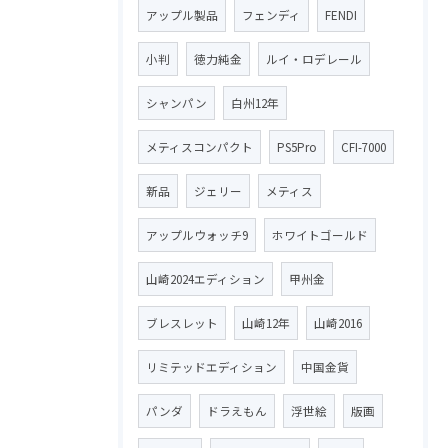
アップル製品
フェンディ
FENDI
小判
徳力純金
ルイ・ロデレール
シャンパン
白州12年
メティスコンパクト
PS5Pro
CFI-7000
新品
ジェリー
メティス
アップルウォッチ9
ホワイトゴールド
山崎2024エディション
甲州金
ブレスレット
山崎12年
山崎2016
リミテッドエディション
中国金貨
パンダ
ドラえもん
浮世絵
版画