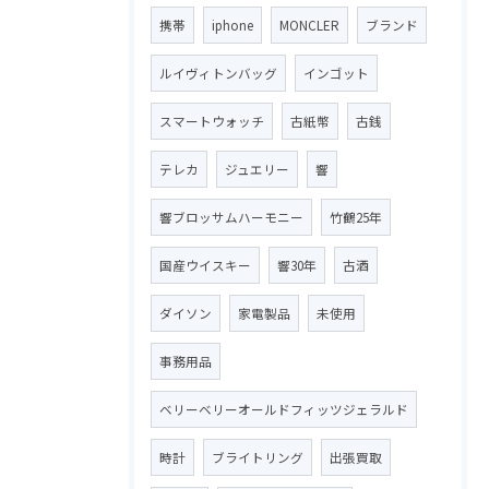
携帯
iphone
MONCLER
ブランド
ルイヴィトンバッグ
インゴット
スマートウォッチ
古紙幣
古銭
テレカ
ジュエリー
響
響ブロッサムハーモニー
竹鶴25年
国産ウイスキー
響30年
古酒
ダイソン
家電製品
未使用
事務用品
ベリーベリーオールドフィッツジェラルド
時計
ブライトリング
出張買取