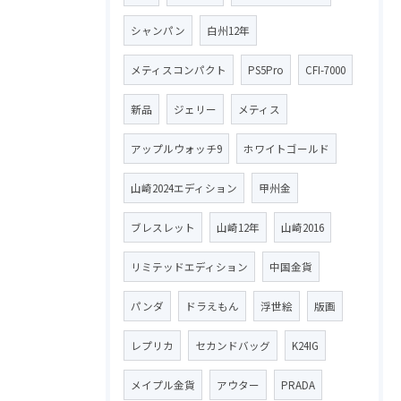
シャンパン
白州12年
メティスコンパクト
PS5Pro
CFI-7000
新品
ジェリー
メティス
アップルウォッチ9
ホワイトゴールド
山崎2024エディション
甲州金
ブレスレット
山崎12年
山崎2016
リミテッドエディション
中国金貨
パンダ
ドラえもん
浮世絵
版画
レプリカ
セカンドバッグ
K24IG
メイプル金貨
アウター
PRADA