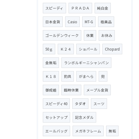
スピーディ
ＰＲＡＤＡ
純白金
日本金貨
Casio
MT-G
極美品
ゴールデンウィーク
休業
お休み
50ｇ
Ｋ２４
ショパール
Chopard
金無垢
ランボルギーニシャンパン
Ｋ１８
釣具
がまへら
兜
御成婚
臨時休業
メープル金貨
スピーディ40
タダオ
スーツ
セットアップ
記念メダル
エールバッグ
メガネフレーム
無垢