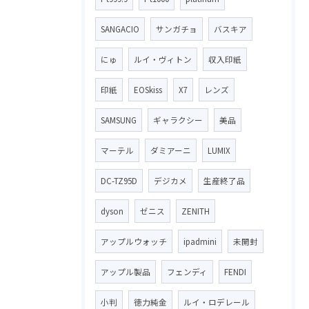
SANGACIO
サンガチョ
バスキア
にゅ
ルイ・ヴィトン
収入印紙
印紙
EOSkiss
X7
レンズ
SAMSUNG
ギャラクシー
美品
マーテル
ダミアーニ
LUMIX
DC-TZ95D
デジカメ
生産終了品
dyson
ゼニス
ZENITH
アップルウォッチ
ipadmini
未開封
アップル製品
フェンディ
FENDI
小判
徳力純金
ルイ・ロデレール