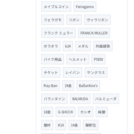
メイプルコイン
Ferragamo
フェラガモ
リボン
ヴァラリボン
フランク ミュラー
FRANCK MULLER
ボラボラ
k24
メダル
外国硬貨
バイク用品
ヘルメット
Pt850
チケット
レイバン
サングラス
Ray-Ban
24金
Ballantine′s
バランタイン
BALMUDA
バルミューダ
18金
G-SHOCK
カシオ
純銀
銀杯
K14
14金
御即位