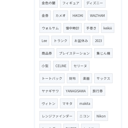
金色の闇
フィギュア
ディズニー
金券
カメオ
HiKOKI
WALTHAM
ウォルサム
懐中時計
手巻き
keikiii
Lee
トランク
お盆休み
2023
商品券
プレイステーション
集じん機
小型
CELINE
セリーヌ
トートバック
財布
楽器
サックス
ヤナギサワ
YANAGISAWA
旅行券
ヴィトン
マキタ
makita
レンジファインダー
ニコン
Nikon