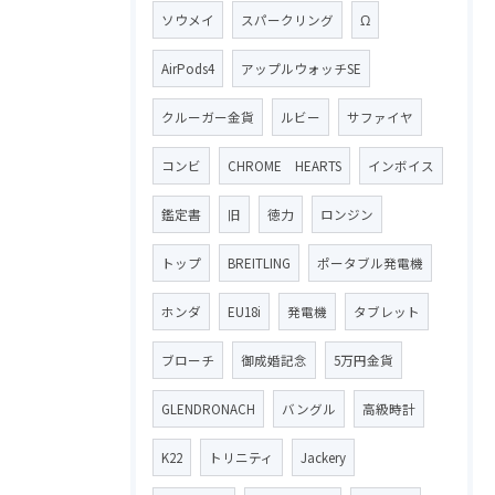
ソウメイ
スパークリング
Ω
AirPods4
アップルウォッチSE
クルーガー金貨
ルビー
サファイヤ
コンビ
CHROME HEARTS
インボイス
鑑定書
旧
徳力
ロンジン
トップ
BREITLING
ポータブル発電機
ホンダ
EU18i
発電機
タブレット
ブローチ
御成婚記念
5万円金貨
GLENDRONACH
バングル
高級時計
K22
トリニティ
Jackery