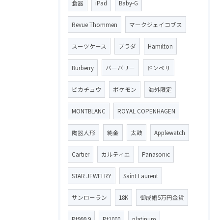
食器
iPad
Baby-G
Revue Thommen
マークジェイコブス
スーツケース
プラダ
Hamilton
Burberry
バーバリー
ドンペリ
ピカチュウ
ポケモン
海外限定
MONTBLANC
ROYAL COPENHAGEN
陶器人形
純金
太鼓
Applewatch
Cartier
カルティエ
Panasonic
STAR JEWELRY
Saint Laurent
サンローラン
18K
御成婚5万円金貨
Pt999.9
Pt1000
platinum