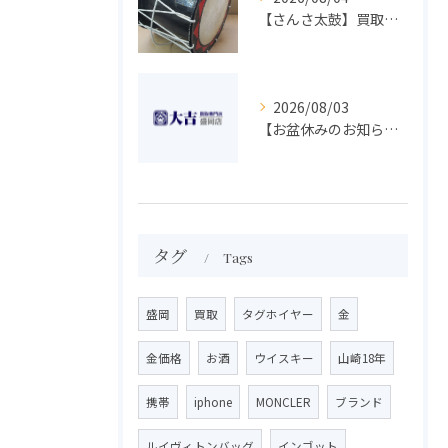
【さんさ太鼓】買取 大吉盛岡店 楽器 買取します！！
2026/08/03
【お盆休みのお知らせ】買取専門 大吉 盛岡店
タグ
Tags
盛岡
買取
タグホイヤー
金
金価格
お酒
ウイスキー
山崎18年
携帯
iphone
MONCLER
ブランド
ルイヴィトンバッグ
インゴット