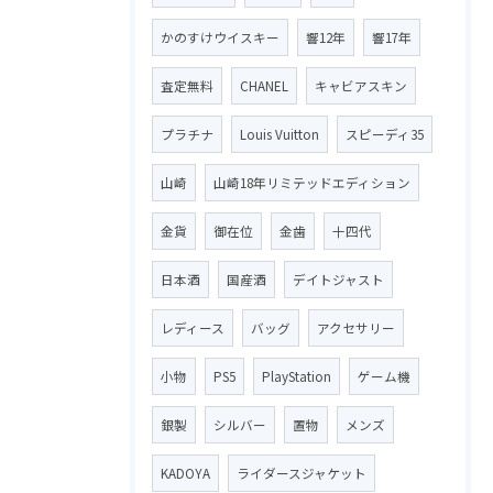
かのすけウイスキー
響12年
響17年
査定無料
CHANEL
キャビアスキン
プラチナ
Louis Vuitton
スピーディ35
山崎
山崎18年リミテッドエディション
金貨
御在位
金歯
十四代
日本酒
国産酒
デイトジャスト
レディース
バッグ
アクセサリー
小物
PS5
PlayStation
ゲーム機
銀製
シルバー
置物
メンズ
KADOYA
ライダースジャケット