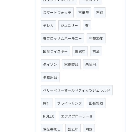
スマートウォッチ
古紙幣
古銭
テレカ
ジュエリー
響
響ブロッサムハーモニー
竹鶴25年
国産ウイスキー
響30年
古酒
ダイソン
家電製品
未使用
事務用品
ベリーベリーオールドフィッツジェラルド
時計
ブライトリング
出張買取
ROLEX
エクスプローラーⅡ
保証書無し
響21年
陶器