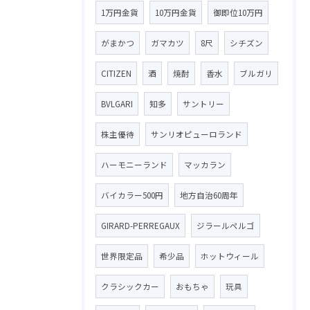
1万円金貨
10万円金貨
御即位10万円
がまかつ
ガマカツ
8尺
シチズン
CITIZEN
酒
焼酎
香水
ブルガリ
BVLGARI
知多
サントリー
株主優待
サンリオピューロランド
ハーモニーランド
マッカラン
バイカラー500円
地方自治60周年
GIRARD-PERREGAUX
ジラールペルゴ
世界限定品
希少品
ホットウィール
クラシックカー
おもちゃ
玩具