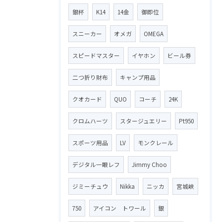
銀杯
K14
14金
御即位
スニーカー
オメガ
OMEGA
スピードマスター
イヤホン
ビール券
二つ折り財布
キャンプ用品
クオカード
QUO
コーチ
24K
クロムハーツ
スタージュエリー
Pt950
スポーツ用品
LV
モンクレール
デジタル一眼レフ
Jimmy Choo
ジミーチュウ
Nikka
ニッカ
宮城峡
750
アイコン トワール
銀