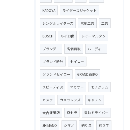
KADOYA
ライダースジャケット
シングルライダース
電動工具
工具
BOSCH
ルイ13世
レミーマルタン
ブランデー
高価買取
ハーディー
ブランド時計
セイコー
グランドセイコー
GRANDSEIKO
スピーディ30
マカサー
モノグラム
カメラ
カメラレンズ
キャノン
大吉盛岡店
京セラ
電動ドライバー
SHIMANO
シマノ
釣り具
釣り竿