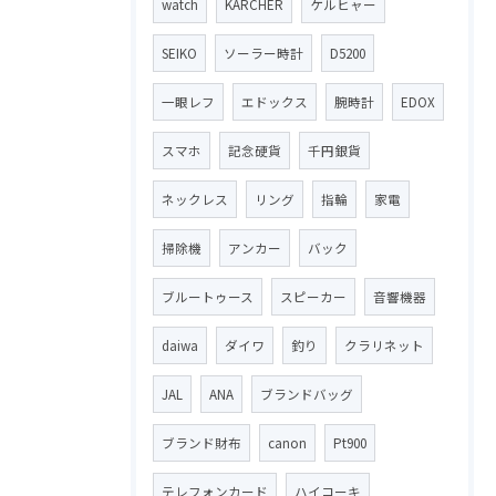
watch
KARCHER
ケルヒャー
SEIKO
ソーラー時計
D5200
一眼レフ
エドックス
腕時計
EDOX
スマホ
記念硬貨
千円銀貨
ネックレス
リング
指輪
家電
掃除機
アンカー
バック
ブルートゥース
スピーカー
音響機器
daiwa
ダイワ
釣り
クラリネット
JAL
ANA
ブランドバッグ
ブランド財布
canon
Pt900
テレフォンカード
ハイコーキ