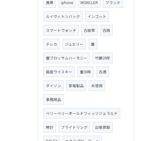
携帯
iphone
MONCLER
ブランド
ルイヴィトンバッグ
インゴット
スマートウォッチ
古紙幣
古銭
テレカ
ジュエリー
響
響ブロッサムハーモニー
竹鶴25年
国産ウイスキー
響30年
古酒
ダイソン
家電製品
未使用
事務用品
ベリーベリーオールドフィッツジェラルド
時計
ブライトリング
出張買取
ROLEX
エクスプローラーⅡ