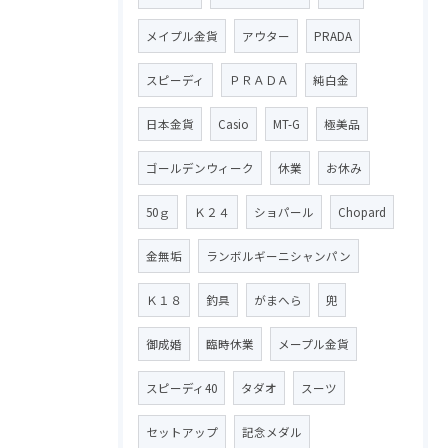
メイプル金貨
アウター
PRADA
スピーディ
ＰＲＡＤＡ
純白金
日本金貨
Casio
MT-G
極美品
ゴールデンウィーク
休業
お休み
50ｇ
Ｋ２４
ショパール
Chopard
金無垢
ランボルギーニシャンパン
Ｋ１８
釣具
がまへら
兜
御成婚
臨時休業
メープル金貨
スピーディ40
タダオ
スーツ
セットアップ
記念メダル