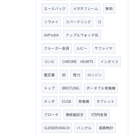
エールバッグ
メガネフレーム
無垢
ソウメイ
スパークリング
Ω
AirPods4
アップルウォッチSE
クルーガー金貨
ルビー
サファイヤ
コンビ
CHROME HEARTS
インボイス
鑑定書
旧
徳力
ロンジン
トップ
BREITLING
ポータブル発電機
ホンダ
EU18i
発電機
タブレット
ブローチ
御成婚記念
5万円金貨
GLENDRONACH
バングル
高級時計