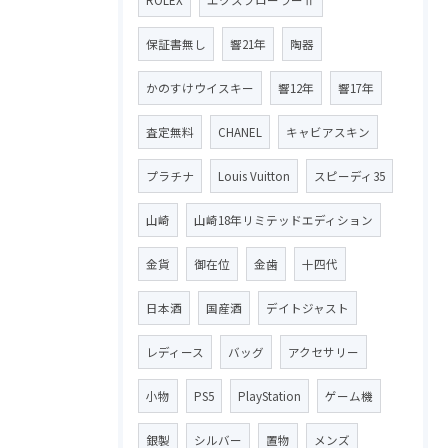
保証書無し
響21年
陶器
かのすけウイスキー
響12年
響17年
査定無料
CHANEL
キャビアスキン
プラチナ
Louis Vuitton
スピーディ35
山崎
山崎18年リミテッドエディション
金貨
御在位
金歯
十四代
日本酒
国産酒
デイトジャスト
レディース
バッグ
アクセサリー
小物
PS5
PlayStation
ゲーム機
銀製
シルバー
置物
メンズ