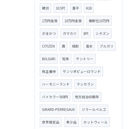
頼刃
10.5尺
喜平
K18
1万円金貨
10万円金貨
御即位10万円
がまかつ
ガマカツ
8尺
シチズン
CITIZEN
酒
焼酎
香水
ブルガリ
BVLGARI
知多
サントリー
株主優待
サンリオピューロランド
ハーモニーランド
マッカラン
バイカラー500円
地方自治60周年
GIRARD-PERREGAUX
ジラールペルゴ
世界限定品
希少品
ホットウィール