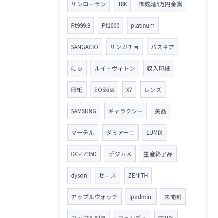
サンローラン
18K
御成婚5万円金貨
Pt999.9
Pt1000
platinum
SANGACIO
サンガチョ
バスキア
にゅ
ルイ・ヴィトン
収入印紙
印紙
EOSkiss
X7
レンズ
SAMSUNG
ギャラクシー
美品
マーテル
ダミアーニ
LUMIX
DC-TZ95D
デジカメ
生産終了品
dyson
ゼニス
ZENITH
アップルウォッチ
ipadmini
未開封
アップル製品
フェンディ
FENDI