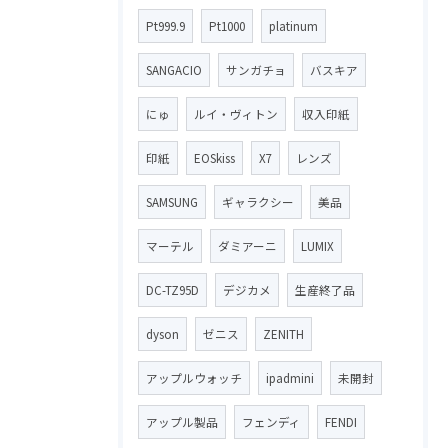
Pt999.9
Pt1000
platinum
SANGACIO
サンガチョ
バスキア
にゅ
ルイ・ヴィトン
収入印紙
印紙
EOSkiss
X7
レンズ
SAMSUNG
ギャラクシー
美品
マーテル
ダミアーニ
LUMIX
DC-TZ95D
デジカメ
生産終了品
dyson
ゼニス
ZENITH
アップルウォッチ
ipadmini
未開封
アップル製品
フェンディ
FENDI