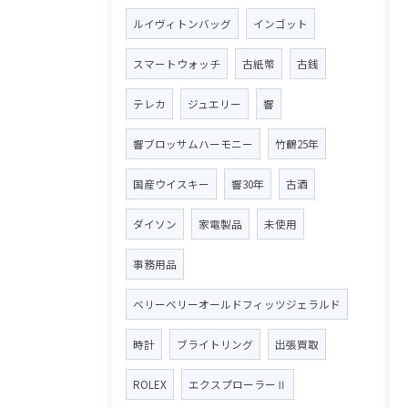
ルイヴィトンバッグ
インゴット
スマートウォッチ
古紙幣
古銭
テレカ
ジュエリー
響
響ブロッサムハーモニー
竹鶴25年
国産ウイスキー
響30年
古酒
ダイソン
家電製品
未使用
事務用品
ベリーベリーオールドフィッツジェラルド
時計
ブライトリング
出張買取
ROLEX
エクスプローラーⅡ