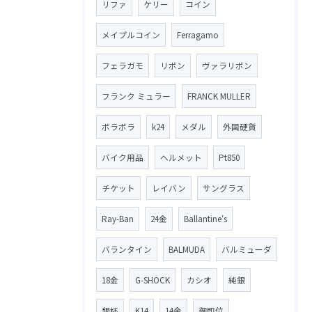
リファ
ケリー
コイン
メイプルコイン
Ferragamo
フェラガモ
リボン
ヴァラリボン
フランク ミュラー
FRANCK MULLER
ボラボラ
k24
メダル
外国硬貨
バイク用品
ヘルメット
Pt850
チケット
レイバン
サングラス
Ray-Ban
24金
Ballantine′s
バランタイン
BALMUDA
バルミューダ
18金
G-SHOCK
カシオ
純銀
銀杯
K14
14金
御即位