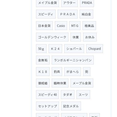
メイプル金貨
アウター
PRADA
スピーディ
ＰＲＡＤＡ
純白金
日本金貨
Casio
MT-G
極美品
ゴールデンウィーク
休業
お休み
50ｇ
Ｋ２４
ショパール
Chopard
金無垢
ランボルギーニシャンパン
Ｋ１８
釣具
がまへら
兜
御成婚
臨時休業
メープル金貨
スピーディ40
タダオ
スーツ
セットアップ
記念メダル