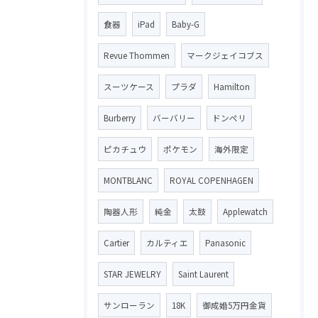
食器
iPad
Baby-G
Revue Thommen
マークジェイコブス
スーツケース
プラダ
Hamilton
Burberry
バーバリー
ドンペリ
ピカチュウ
ポケモン
海外限定
MONTBLANC
ROYAL COPENHAGEN
陶器人形
純金
太鼓
Applewatch
Cartier
カルティエ
Panasonic
STAR JEWELRY
Saint Laurent
サンローラン
18K
御成婚5万円金貨