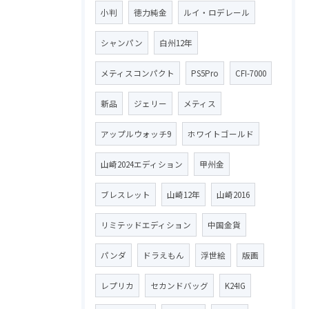
小判
徳力純金
ルイ・ロデレール
シャンパン
白州12年
メティスコンパクト
PS5Pro
CFI-7000
新品
ジェリー
メティス
アップルウォッチ9
ホワイトゴールド
山崎2024エディション
甲州金
ブレスレット
山崎12年
山崎2016
リミテッドエディション
中国金貨
パンダ
ドラえもん
浮世絵
版画
レプリカ
セカンドバッグ
K24IG