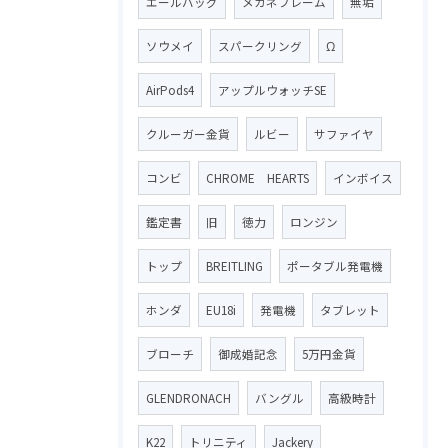
エールバッグ
メガネフレーム
無垢
ソウメイ
スパークリング
Ω
AirPods4
アップルウォッチSE
クルーガー金貨
ルビー
サファイヤ
コンビ
CHROME HEARTS
インボイス
鑑定書
旧
徳力
ロンジン
トップ
BREITLING
ポータブル発電機
ホンダ
EU18i
発電機
タブレット
ブローチ
御成婚記念
5万円金貨
GLENDRONACH
バングル
高級時計
K22
トリニティ
Jackery