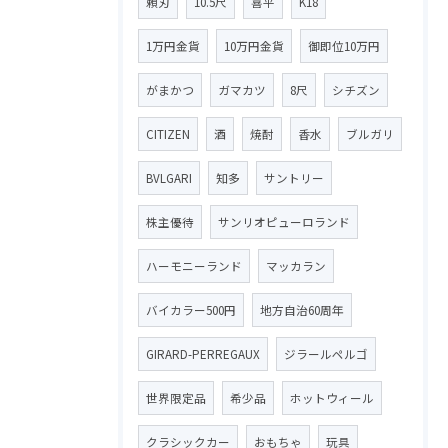
頼刃
10.5尺
喜平
K18
1万円金貨
10万円金貨
御即位10万円
がまかつ
ガマカツ
8尺
シチズン
CITIZEN
酒
焼酎
香水
ブルガリ
BVLGARI
知多
サントリー
株主優待
サンリオピューロランド
ハーモニーランド
マッカラン
バイカラー500円
地方自治60周年
GIRARD-PERREGAUX
ジラールペルゴ
世界限定品
希少品
ホットウィール
クラシックカー
おもちゃ
玩具