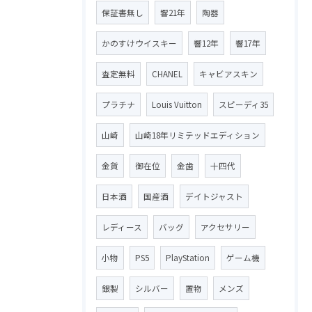
保証書無し
響21年
陶器
かのすけウイスキー
響12年
響17年
査定無料
CHANEL
キャビアスキン
プラチナ
Louis Vuitton
スピーディ35
山崎
山崎18年リミテッドエディション
金貨
御在位
金歯
十四代
日本酒
国産酒
デイトジャスト
レディース
バッグ
アクセサリー
小物
PS5
PlayStation
ゲーム機
銀製
シルバー
置物
メンズ