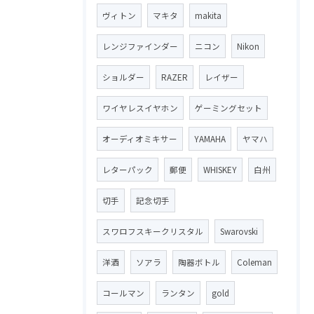
ヴィトン
マキタ
makita
レンジファインダー
ニコン
Nikon
ショルダー
RAZER
レイザー
ワイヤレスイヤホン
ゲーミングセット
オーディオミキサー
YAMAHA
ヤマハ
レターパック
郵便
WHISKEY
白州
切手
記念切手
スワロフスキークリスタル
Swarovski
洋酒
ソアラ
陶器ボトル
Coleman
コールマン
ランタン
gold