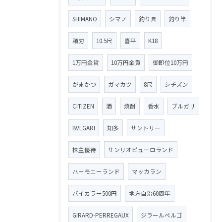
SHIMANO
シマノ
釣り具
釣り竿
頼刃
10.5尺
喜平
K18
1万円金貨
10万円金貨
御即位10万円
がまかつ
ガマカツ
8尺
シチズン
CITIZEN
酒
焼酎
香水
ブルガリ
BVLGARI
知多
サントリー
株主優待
サンリオピューロランド
ハーモニーランド
マッカラン
バイカラー500円
地方自治60周年
GIRARD-PERREGAUX
ジラールペルゴ