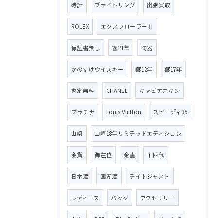
時計
ブライトリング
出張買取
ROLEX
エクスプローラーⅡ
保証書無し
響21年
陶器
かのすけウイスキー
響12年
響17年
査定無料
CHANEL
キャビアスキン
プラチナ
Louis Vuitton
スピーディ35
山崎
山崎18年リミテッドエディション
金貨
御在位
金歯
十四代
日本酒
国産酒
デイトジャスト
レディース
バッグ
アクセサリー