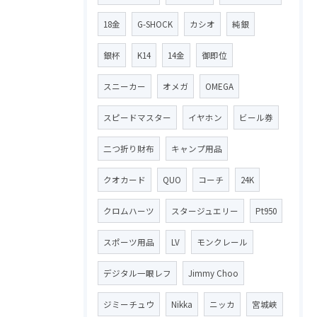
18金
G-SHOCK
カシオ
純銀
銀杯
K14
14金
御即位
スニーカー
オメガ
OMEGA
スピードマスター
イヤホン
ビール券
二つ折り財布
キャンプ用品
クオカード
QUO
コーチ
24K
クロムハーツ
スタージュエリー
Pt950
スポーツ用品
LV
モンクレール
デジタル一眼レフ
Jimmy Choo
ジミーチュウ
Nikka
ニッカ
宮城峡