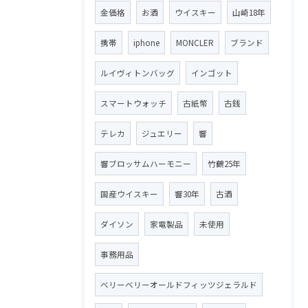
金価格
お酒
ウイスキー
山崎18年
携帯
iphone
MONCLER
ブランド
ルイヴィトンバッグ
インゴット
スマートウォッチ
古紙幣
古銭
テレカ
ジュエリー
響
響ブロッサムハーモニー
竹鶴25年
国産ウイスキー
響30年
古酒
ダイソン
家電製品
未使用
事務用品
ベリーベリーオールドフィッツジェラルド