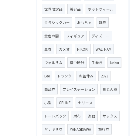
世界限定品
希少品
ホットウィール
クラシックカー
おもちゃ
玩具
金色の闇
フィギュア
ディズニー
金券
カメオ
HiKOKI
WALTHAM
ウォルサム
懐中時計
手巻き
keikiii
Lee
トランク
お盆休み
2023
商品券
プレイステーション
集じん機
小型
CELINE
セリーヌ
トートバック
財布
楽器
サックス
ヤナギサワ
YANAGISAWA
旅行券