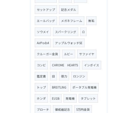
セットアップ
記念メダル
エールバッグ
メガネフレーム
無垢
ソウメイ
スパークリング
Ω
AirPods4
アップルウォッチSE
クルーガー金貨
ルビー
サファイヤ
コンビ
CHROME HEARTS
インボイス
鑑定書
旧
徳力
ロンジン
トップ
BREITLING
ポータブル発電機
ホンダ
EU18i
発電機
タブレット
ブローチ
御成婚記念
5万円金貨