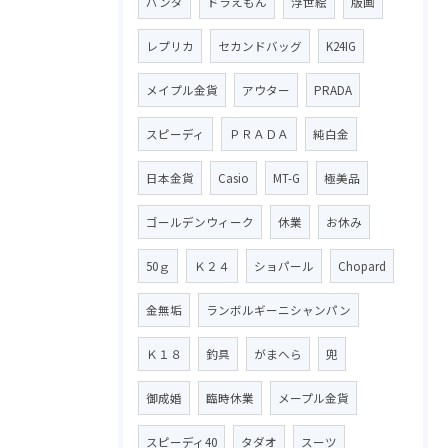
パンダ
ドラえもん
浮世絵
版画
レプリカ
セカンドバッグ
K24IG
メイプル金貨
アウター
PRADA
スピーディ
ＰＲＡＤＡ
純白金
日本金貨
Casio
MT-G
極美品
ゴールデンウィーク
休業
お休み
50ｇ
Ｋ２４
ショパール
Chopard
金無垢
ランボルギーニシャンパン
Ｋ１８
釣具
がまへら
兜
御成婚
臨時休業
メープル金貨
スピーディ40
タダオ
スーツ