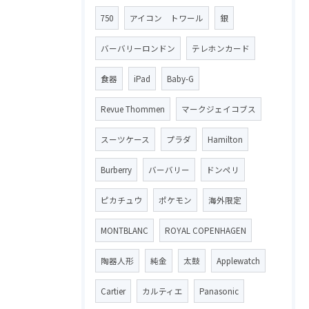
750
アイコン トワール
銀
バーバリーロンドン
テレホンカード
食器
iPad
Baby-G
Revue Thommen
マークジェイコブス
スーツケース
プラダ
Hamilton
Burberry
バーバリー
ドンペリ
ピカチュウ
ポケモン
海外限定
MONTBLANC
ROYAL COPENHAGEN
陶器人形
純金
太鼓
Applewatch
Cartier
カルティエ
Panasonic