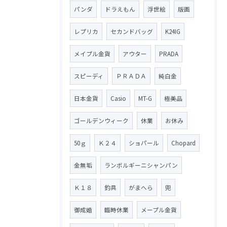
パンダ
ドラえもん
浮世絵
版画
レプリカ
セカンドバッグ
K24IG
メイプル金貨
アウター
PRADA
スピーディ
ＰＲＡＤＡ
純白金
日本金貨
Casio
MT-G
極美品
ゴールデンウィーク
休業
お休み
50ｇ
Ｋ２４
ショパール
Chopard
金無垢
ランボルギーニシャンパン
Ｋ１８
釣具
がまへら
兜
御成婚
臨時休業
メープル金貨