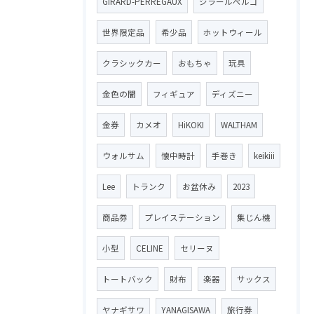
GIRARD-PERREGAUX
ジラールペルゴ
世界限定品
希少品
ホットウィール
クラシックカー
おもちゃ
玩具
金色の闇
フィギュア
ディズニー
金券
カメオ
HiKOKI
WALTHAM
ウォルサム
懐中時計
手巻き
keikiii
Lee
トランク
お盆休み
2023
商品券
プレイステーション
集じん機
小型
CELINE
セリーヌ
トートバック
財布
楽器
サックス
ヤナギサワ
YANAGISAWA
旅行券