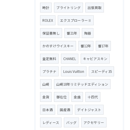
時計
ブライトリング
出張買取
ROLEX
エクスプローラーⅡ
保証書無し
響21年
陶器
かのすけウイスキー
響12年
響17年
査定無料
CHANEL
キャビアスキン
プラチナ
Louis Vuitton
スピーディ35
山崎
山崎18年リミテッドエディション
金貨
御在位
金歯
十四代
日本酒
国産酒
デイトジャスト
レディース
バッグ
アクセサリー