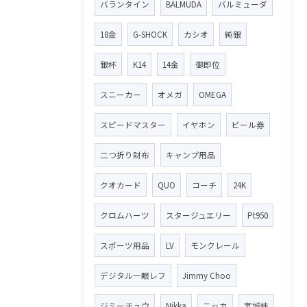
バランタイン
BALMUDA
バルミューダ
18金
G-SHOCK
カシオ
純銀
銀杯
K14
14金
御即位
スニーカー
オメガ
OMEGA
スピードマスター
イヤホン
ビール券
二つ折り財布
キャンプ用品
クオカード
QUO
コーチ
24K
クロムハーツ
スタージュエリー
Pt950
スポーツ用品
LV
モンクレール
デジタル一眼レフ
Jimmy Choo
ジミーチュウ
Nikka
ニッカ
宮城峡