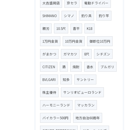
大吉盛岡店
京セラ
電動ドライバー
SHIMANO
シマノ
釣り具
釣り竿
頼刃
10.5尺
喜平
K18
1万円金貨
10万円金貨
御即位10万円
がまかつ
ガマカツ
8尺
シチズン
CITIZEN
酒
焼酎
香水
ブルガリ
BVLGARI
知多
サントリー
株主優待
サンリオピューロランド
ハーモニーランド
マッカラン
バイカラー500円
地方自治60周年