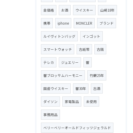
金価格
お酒
ウイスキー
山崎18年
携帯
iphone
MONCLER
ブランド
ルイヴィトンバッグ
インゴット
スマートウォッチ
古紙幣
古銭
テレカ
ジュエリー
響
響ブロッサムハーモニー
竹鶴25年
国産ウイスキー
響30年
古酒
ダイソン
家電製品
未使用
事務用品
ベリーベリーオールドフィッツジェラルド