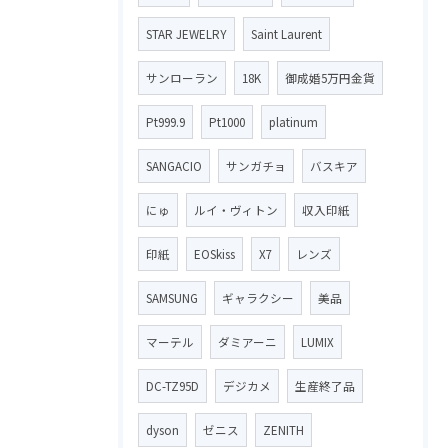
STAR JEWELRY
Saint Laurent
サンローラン
18K
御成婚5万円金貨
Pt999.9
Pt1000
platinum
SANGACIO
サンガチョ
バスキア
にゅ
ルイ・ヴィトン
収入印紙
印紙
EOSkiss
X7
レンズ
SAMSUNG
ギャラクシー
美品
マーテル
ダミアーニ
LUMIX
DC-TZ95D
デジカメ
生産終了品
dyson
ゼニス
ZENITH