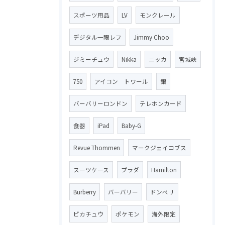
スポーツ用品
LV
モンクレール
デジタル一眼レフ
Jimmy Choo
ジミーチュウ
Nikka
ニッカ
宮城峡
750
アイコン トワール
銀
バーバリーロンドン
テレホンカード
食器
iPad
Baby-G
Revue Thommen
マークジェイコブス
スーツケース
プラダ
Hamilton
Burberry
バーバリー
ドンペリ
ピカチュウ
ポケモン
海外限定