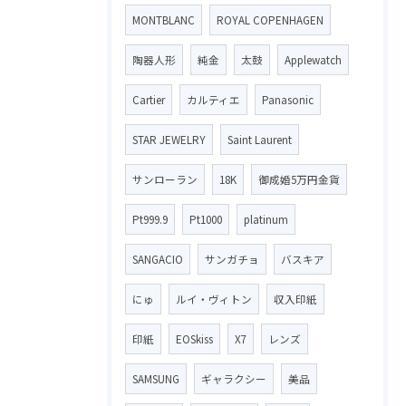
MONTBLANC
ROYAL COPENHAGEN
陶器人形
純金
太鼓
Applewatch
Cartier
カルティエ
Panasonic
STAR JEWELRY
Saint Laurent
サンローラン
18K
御成婚5万円金貨
Pt999.9
Pt1000
platinum
SANGACIO
サンガチョ
バスキア
にゅ
ルイ・ヴィトン
収入印紙
印紙
EOSkiss
X7
レンズ
SAMSUNG
ギャラクシー
美品