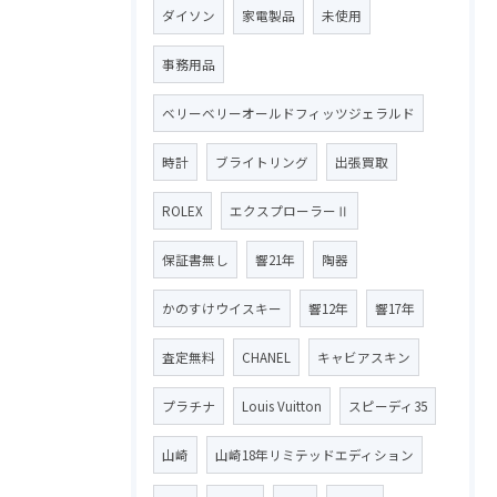
ダイソン
家電製品
未使用
事務用品
ベリーベリーオールドフィッツジェラルド
時計
ブライトリング
出張買取
ROLEX
エクスプローラーⅡ
保証書無し
響21年
陶器
かのすけウイスキー
響12年
響17年
査定無料
CHANEL
キャビアスキン
プラチナ
Louis Vuitton
スピーディ35
山崎
山崎18年リミテッドエディション