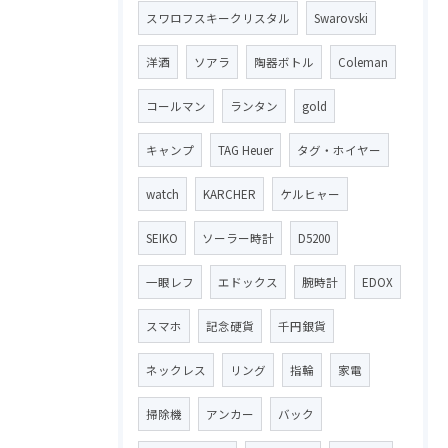
スワロフスキークリスタル
Swarovski
洋酒
ソアラ
陶器ボトル
Coleman
コールマン
ランタン
gold
キャンプ
TAG Heuer
タグ・ホイヤー
watch
KARCHER
ケルヒャー
SEIKO
ソーラー時計
D5200
一眼レフ
エドックス
腕時計
EDOX
スマホ
記念硬貨
千円銀貨
ネックレス
リング
指輪
家電
掃除機
アンカー
バック