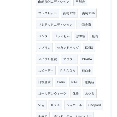
山崎2024エディション
甲州金
ブレスレット
山崎12年
山崎2016
リミテッドエディション
中国金貨
パンダ
ドラえもん
浮世絵
版画
レプリカ
セカンドバッグ
K24IG
メイプル金貨
アウター
PRADA
スピーディ
ＰＲＡＤＡ
純白金
日本金貨
Casio
MT-G
極美品
ゴールデンウィーク
休業
お休み
50ｇ
Ｋ２４
ショパール
Chopard
金無垢
ランボルギーニシャンパン