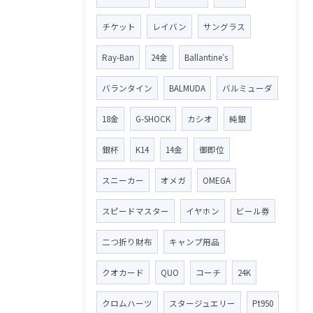
チケット
レイバン
サングラス
Ray-Ban
24金
Ballantine′s
バランタイン
BALMUDA
バルミューダ
18金
G-SHOCK
カシオ
純銀
銀杯
K14
14金
御即位
スニーカー
オメガ
OMEGA
スピードマスター
イヤホン
ビール券
二つ折り財布
キャンプ用品
クオカード
QUO
コーチ
24K
クロムハーツ
スタージュエリー
Pt950