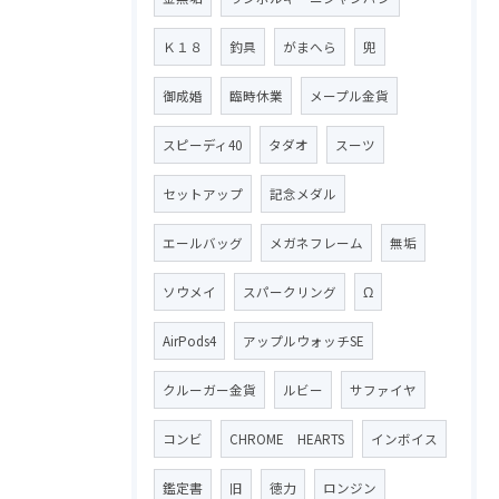
Ｋ１８
釣具
がまへら
兜
御成婚
臨時休業
メープル金貨
スピーディ40
タダオ
スーツ
セットアップ
記念メダル
エールバッグ
メガネフレーム
無垢
ソウメイ
スパークリング
Ω
AirPods4
アップルウォッチSE
クルーガー金貨
ルビー
サファイヤ
コンビ
CHROME HEARTS
インボイス
鑑定書
旧
徳力
ロンジン