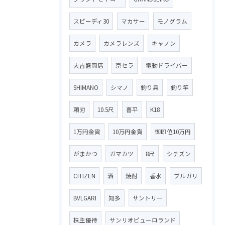
スピーディ30
マカサー
モノグラム
カメラ
カメラレンズ
キャノン
大吉盛岡店
京セラ
電動ドライバー
SHIMANO
シマノ
釣り具
釣り竿
頼刃
10.5尺
喜平
K18
1万円金貨
10万円金貨
御即位10万円
がまかつ
ガマカツ
8尺
シチズン
CITIZEN
酒
焼酎
香水
ブルガリ
BVLGARI
知多
サントリー
株主優待
サンリオピューロランド