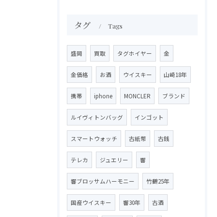
タグ
Tags
盛岡
買取
タグホイヤー
金
金価格
お酒
ウイスキー
山崎18年
携帯
iphone
MONCLER
ブランド
ルイヴィトンバッグ
インゴット
スマートウォッチ
古紙幣
古銭
テレカ
ジュエリー
響
響ブロッサムハーモニー
竹鶴25年
国産ウイスキー
響30年
古酒