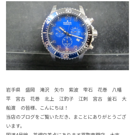
岩手県 盛岡 滝沢 矢巾 紫波 雫石 花巻 八幡
平 宮古 花巻 北上 江釣子 江刺 宮古 釜石 大
船渡 の皆様、こんにちは！
当店のブログをご覧いただき、まことにありがとうござ
います。
国道4号線 茶畑交差点にあります買取専門店、大吉