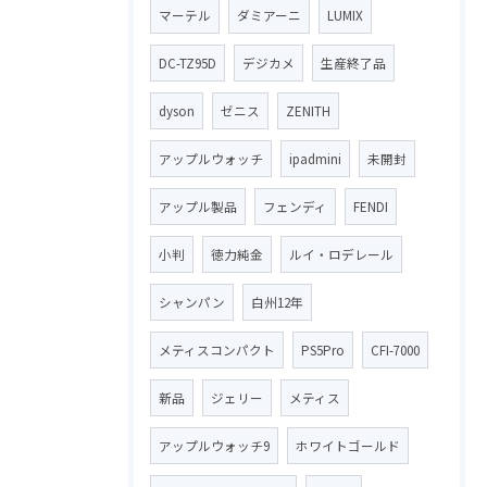
マーテル
ダミアーニ
LUMIX
DC-TZ95D
デジカメ
生産終了品
dyson
ゼニス
ZENITH
アップルウォッチ
ipadmini
未開封
アップル製品
フェンディ
FENDI
小判
徳力純金
ルイ・ロデレール
シャンパン
白州12年
メティスコンパクト
PS5Pro
CFI-7000
新品
ジェリー
メティス
アップルウォッチ9
ホワイトゴールド