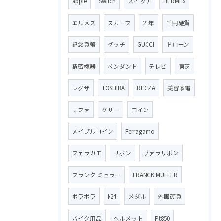
apple
Switch
スイッチ
HERMES
エルメス
スカーフ
21年
千円硬貨
記念貨幣
グッチ
GUCCI
ドローン
精密機器
ペンダント
テレビ
東芝
レグザ
TOSHIBA
REGZA
美容家電
リファ
ケリー
コイン
メイプルコイン
Ferragamo
フェラガモ
リボン
ヴァラリボン
フランク ミュラー
FRANCK MULLER
ボラボラ
k24
メダル
外国硬貨
バイク用品
ヘルメット
Pt850