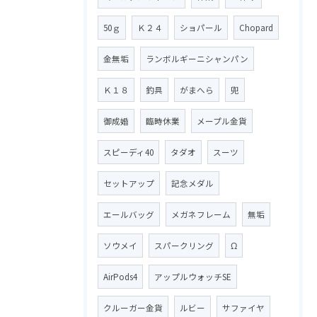
50ｇ
Ｋ２４
ショパール
Chopard
金無垢
ランボルギーニシャンパン
Ｋ１８
釣具
がまへら
兜
御成婚
臨時休業
メープル金貨
スピーディ40
タダオ
スーツ
セットアップ
記念メダル
エールバッグ
メガネフレーム
無垢
ソウメイ
スパークリング
Ω
AirPods4
アップルウォッチSE
クルーガー金貨
ルビー
サファイヤ