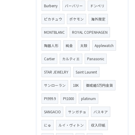
Burberry
バーバリー
ドンペリ
ピカチュウ
ポケモン
海外限定
MONTBLANC
ROYAL COPENHAGEN
陶器人形
純金
太鼓
Applewatch
Cartier
カルティエ
Panasonic
STAR JEWELRY
Saint Laurent
サンローラン
18K
御成婚5万円金貨
Pt999.9
Pt1000
platinum
SANGACIO
サンガチョ
バスキア
にゅ
ルイ・ヴィトン
収入印紙