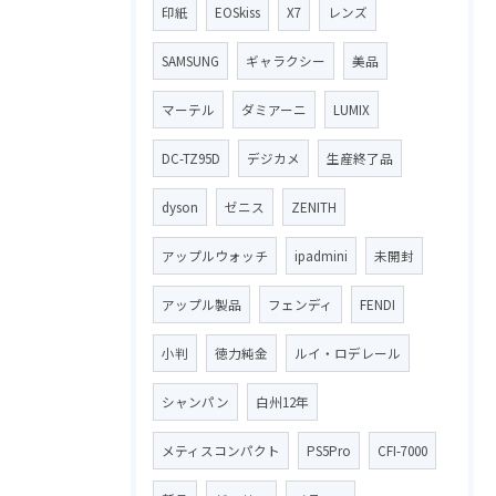
印紙
EOSkiss
X7
レンズ
SAMSUNG
ギャラクシー
美品
マーテル
ダミアーニ
LUMIX
DC-TZ95D
デジカメ
生産終了品
dyson
ゼニス
ZENITH
アップルウォッチ
ipadmini
未開封
アップル製品
フェンディ
FENDI
小判
徳力純金
ルイ・ロデレール
シャンパン
白州12年
メティスコンパクト
PS5Pro
CFI-7000