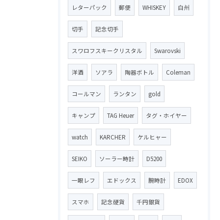
レターパック
郵便
WHISKEY
白州
切手
記念切手
スワロフスキークリスタル
Swarovski
洋酒
ソアラ
陶器ボトル
Coleman
コールマン
ランタン
gold
キャンプ
TAG Heuer
タグ・ホイヤー
watch
KARCHER
ケルヒャー
SEIKO
ソーラー時計
D5200
一眼レフ
エドックス
腕時計
EDOX
スマホ
記念硬貨
千円銀貨