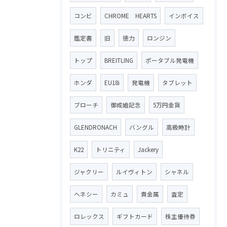
コンビ
CHROME HEARTS
インボイス
鑑定書
旧
徳力
ロンジン
トップ
BREITLING
ポータブル発電機
ホンダ
EU18i
発電機
タブレット
ブローチ
御成婚記念
5万円金貨
GLENDRONACH
バングル
高級時計
K22
トリニティ
Jackery
ジャクリー
ルイヴィトン
シャネル
ヘネシー
カミュ
貴金属
査定
ロレックス
ギフトカード
株主優待券