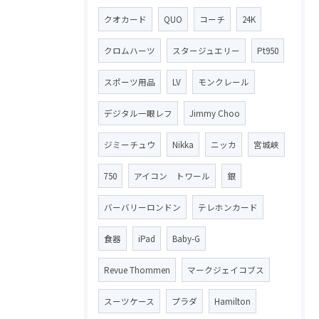
クオカード
QUO
コーチ
24K
クロムハーツ
スタージュエリー
Pt950
スポーツ用品
LV
モンクレール
デジタル一眼レフ
Jimmy Choo
ジミーチュウ
Nikka
ニッカ
宮城峡
750
アイコン トワール
銀
バーバリーロンドン
テレホンカード
食器
iPad
Baby-G
Revue Thommen
マークジェイコブス
スーツケース
プラダ
Hamilton