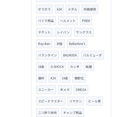
ボラボラ
k24
メダル
外国硬貨
バイク用品
ヘルメット
Pt850
チケット
レイバン
サングラス
Ray-Ban
24金
Ballantine′s
バランタイン
BALMUDA
バルミューダ
18金
G-SHOCK
カシオ
純銀
銀杯
K14
14金
御即位
スニーカー
オメガ
OMEGA
スピードマスター
イヤホン
ビール券
二つ折り財布
キャンプ用品