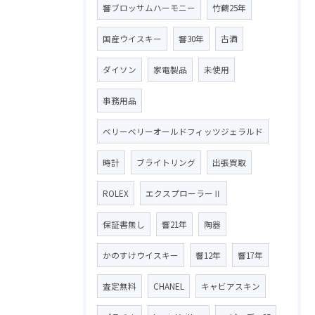
響ブロッサムハーモニー
竹鶴25年
国産ウイスキー
響30年
古酒
ダイソン
家電製品
未使用
事務用品
ベリーベリーオールドフィッツジェラルド
時計
ブライトリング
出張買取
ROLEX
エクスプローラーⅡ
保証書無し
響21年
陶器
かのすけウイスキー
響12年
響17年
査定無料
CHANEL
キャビアスキン