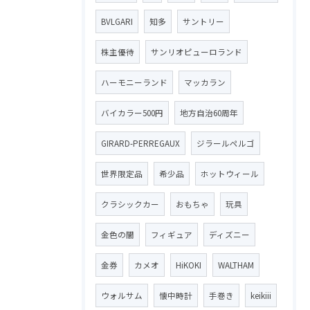
BVLGARI
知多
サントリー
株主優待
サンリオピューロランド
ハーモニーランド
マッカラン
バイカラー500円
地方自治60周年
GIRARD-PERREGAUX
ジラールペルゴ
世界限定品
希少品
ホットウィール
クラシックカー
おもちゃ
玩具
金色の闇
フィギュア
ディズニー
金券
カメオ
HiKOKI
WALTHAM
ウォルサム
懐中時計
手巻き
keikiii