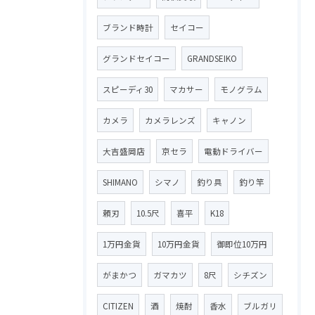
ブランド時計
セイコー
グランドセイコー
GRANDSEIKO
スピーディ30
マカサー
モノグラム
カメラ
カメラレンズ
キャノン
大吉盛岡店
京セラ
電動ドライバー
SHIMANO
シマノ
釣り具
釣り竿
頼刃
10.5尺
喜平
K18
1万円金貨
10万円金貨
御即位10万円
がまかつ
ガマカツ
8尺
シチズン
CITIZEN
酒
焼酎
香水
ブルガリ