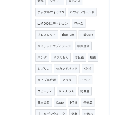
新品
ジェリー
メティス
アップルウォッチ9
ホワイトゴールド
山崎2024エディション
甲州金
ブレスレット
山崎12年
山崎2016
リミテッドエディション
中国金貨
パンダ
ドラえもん
浮世絵
版画
レプリカ
セカンドバッグ
K24IG
メイプル金貨
アウター
PRADA
スピーディ
ＰＲＡＤＡ
純白金
日本金貨
Casio
MT-G
極美品
ゴールデンウィーク
休業
お休み