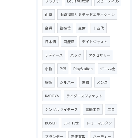
プラチナ
Louis Vuitton
スピーディ35
山崎
山崎18年リミテッドエディション
金貨
御在位
金歯
十四代
日本酒
国産酒
デイトジャスト
レディース
バッグ
アクセサリー
小物
PS5
PlayStation
ゲーム機
銀製
シルバー
置物
メンズ
KADOYA
ライダースジャケット
シングルライダース
電動工具
工具
BOSCH
ルイ13世
レミーマルタン
ブランデー
高価買取
ハーディー