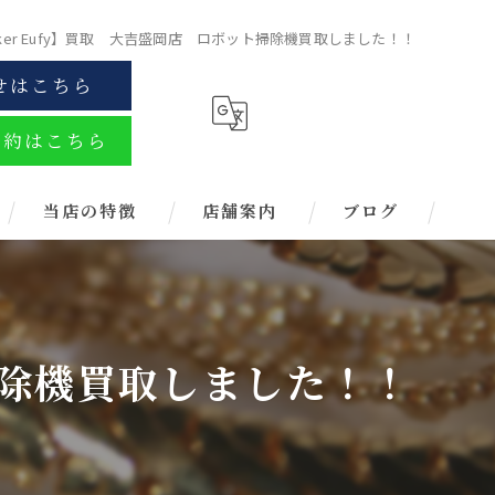
nker Eufy】買取 大吉盛岡店 ロボット掃除機買取しました！！
せはこちら
予約はこちら
当店の特徴
店舗案内
ブログ
金
ブランド
ト掃除機買取しました！！
お酒
金券
時計