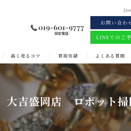
【A
お問い合わ
019-601-9777
固定電話
LINEでのご
高く売るコツ
買取実績
よくある質問
】買取 大吉盛岡店 ロボッ