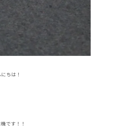
んにちは！
除機です！！