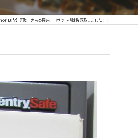
Anker Eufy】買取 大吉盛岡店 ロボット掃除機買取しました！！