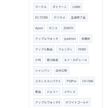
マーテル
ダミアーニ
LUMIX
DC-TZ95D
デジカメ
生産終了品
dyson
ゼニス
ZENITH
アップルウォッチ
ipadmini
未開封
アップル製品
フェンディ
FENDI
小判
徳力純金
ルイ・ロデレール
シャンパン
白州12年
メティスコンパクト
PS5Pro
CFI-7000
新品
ジェリー
メティス
アップルウォッチ9
ホワイトゴールド