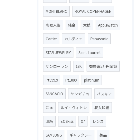
MONTBLANC
ROYAL COPENHAGEN
陶器人形
純金
太鼓
Applewatch
Cartier
カルティエ
Panasonic
STAR JEWELRY
Saint Laurent
サンローラン
18K
御成婚5万円金貨
Pt999.9
Pt1000
platinum
SANGACIO
サンガチョ
バスキア
にゅ
ルイ・ヴィトン
収入印紙
印紙
EOSkiss
X7
レンズ
SAMSUNG
ギャラクシー
美品