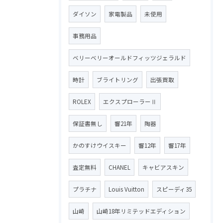
ダイソン
家電製品
未使用
事務用品
ベリーベリーオールドフィッツジェラルド
時計
ブライトリング
出張買取
ROLEX
エクスプローラーⅡ
保証書無し
響21年
陶器
かのすけウイスキー
響12年
響17年
査定無料
CHANEL
キャビアスキン
プラチナ
Louis Vuitton
スピーディ35
山崎
山崎18年リミテッドエディション