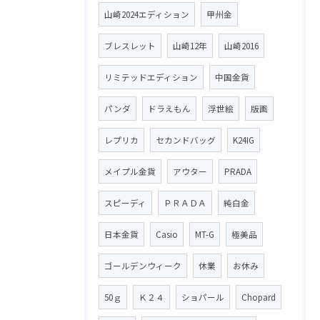
山崎2024エディション
甲州金
ブレスレット
山崎12年
山崎2016
リミテッドエディション
中国金貨
パンダ
ドラえもん
浮世絵
版画
レプリカ
セカンドバッグ
K24IG
メイプル金貨
アウター
PRADA
スピーディ
ＰＲＡＤＡ
純白金
日本金貨
Casio
MT-G
極美品
ゴールデンウィーク
休業
お休み
50ｇ
Ｋ２４
ショパール
Chopard