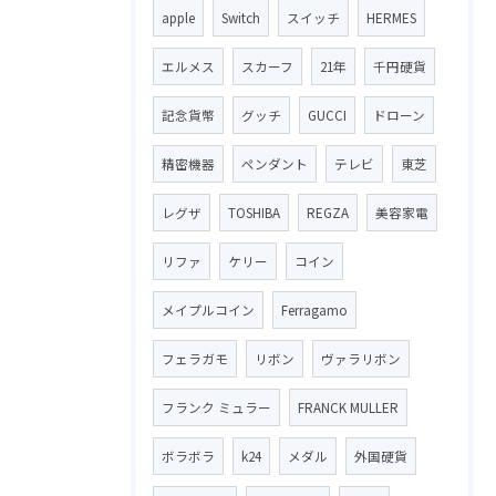
apple
Switch
スイッチ
HERMES
エルメス
スカーフ
21年
千円硬貨
記念貨幣
グッチ
GUCCI
ドローン
精密機器
ペンダント
テレビ
東芝
レグザ
TOSHIBA
REGZA
美容家電
リファ
ケリー
コイン
メイプルコイン
Ferragamo
フェラガモ
リボン
ヴァラリボン
フランク ミュラー
FRANCK MULLER
ボラボラ
k24
メダル
外国硬貨