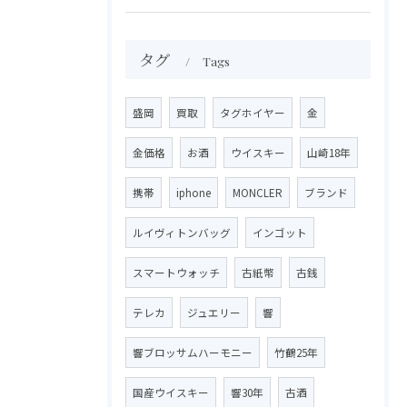
タグ
Tags
盛岡
買取
タグホイヤー
金
金価格
お酒
ウイスキー
山崎18年
携帯
iphone
MONCLER
ブランド
ルイヴィトンバッグ
インゴット
スマートウォッチ
古紙幣
古銭
テレカ
ジュエリー
響
響ブロッサムハーモニー
竹鶴25年
国産ウイスキー
響30年
古酒