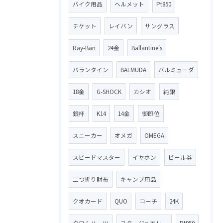
バイク用品
ヘルメット
Pt850
チケット
レイバン
サングラス
Ray-Ban
24金
Ballantine′s
バランタイン
BALMUDA
バルミューダ
18金
G-SHOCK
カシオ
純銀
銀杯
K14
14金
御即位
スニーカー
オメガ
OMEGA
スピードマスター
イヤホン
ビール券
二つ折り財布
キャンプ用品
クオカード
QUO
コーチ
24K
クロムハーツ
スタージュエリー
Pt950