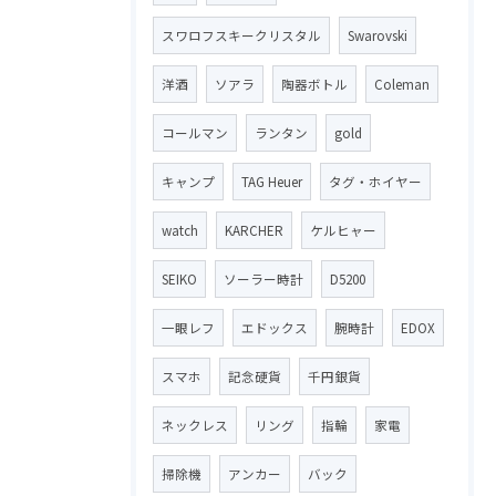
スワロフスキークリスタル
Swarovski
洋酒
ソアラ
陶器ボトル
Coleman
コールマン
ランタン
gold
キャンプ
TAG Heuer
タグ・ホイヤー
watch
KARCHER
ケルヒャー
SEIKO
ソーラー時計
D5200
一眼レフ
エドックス
腕時計
EDOX
スマホ
記念硬貨
千円銀貨
ネックレス
リング
指輪
家電
掃除機
アンカー
バック