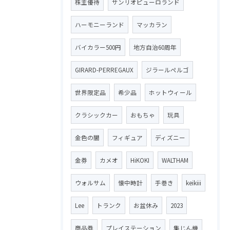
株主優待
サンリオピューロランド
ハーモニーランド
マッカラン
バイカラー500円
地方自治60周年
GIRARD-PERREGAUX
ジラールペルゴ
世界限定品
希少品
ホットウィール
クラシックカー
おもちゃ
玩具
金色の闇
フィギュア
ディズニー
金券
カメオ
HiKOKI
WALTHAM
ウォルサム
懐中時計
手巻き
keikiii
Lee
トランク
お盆休み
2023
商品券
プレイステーション
集じん機