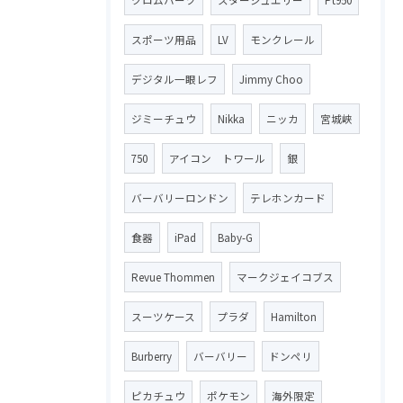
スポーツ用品
LV
モンクレール
デジタル一眼レフ
Jimmy Choo
ジミーチュウ
Nikka
ニッカ
宮城峡
750
アイコン トワール
銀
バーバリーロンドン
テレホンカード
食器
iPad
Baby-G
Revue Thommen
マークジェイコブス
スーツケース
プラダ
Hamilton
Burberry
バーバリー
ドンペリ
ピカチュウ
ポケモン
海外限定