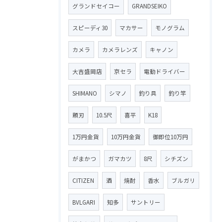
グランドセイコー
GRANDSEIKO
スピーディ30
マカサー
モノグラム
カメラ
カメラレンズ
キャノン
大吉盛岡店
京セラ
電動ドライバー
SHIMANO
シマノ
釣り具
釣り竿
頼刃
10.5尺
喜平
K18
1万円金貨
10万円金貨
御即位10万円
がまかつ
ガマカツ
8尺
シチズン
CITIZEN
酒
焼酎
香水
ブルガリ
BVLGARI
知多
サントリー