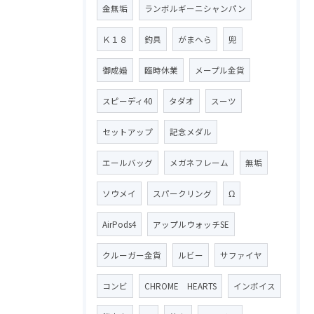
金無垢
ランボルギーニシャンパン
Ｋ１８
釣具
がまへら
兜
御成婚
臨時休業
メープル金貨
スピーディ40
タダオ
スーツ
セットアップ
記念メダル
エールバッグ
メガネフレーム
無垢
ソウメイ
スパークリング
Ω
AirPods4
アップルウォッチSE
クルーガー金貨
ルビー
サファイヤ
コンビ
CHROME HEARTS
インボイス