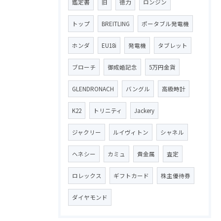
鑑定書
旧
徳力
ロンジン
トップ
BREITLING
ポータブル発電機
ホンダ
EU18i
発電機
タブレット
ブローチ
御成婚記念
5万円金貨
GLENDRONACH
バングル
高級時計
K22
トリニティ
Jackery
ジャクリー
ルイヴィトン
シャネル
ヘネシー
カミュ
貴金属
査定
ロレックス
ギフトカード
株主優待券
ダイヤモンド