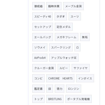
御成婚
臨時休業
メープル金貨
スピーディ40
タダオ
スーツ
セットアップ
記念メダル
エールバッグ
メガネフレーム
無垢
ソウメイ
スパークリング
Ω
AirPods4
アップルウォッチSE
クルーガー金貨
ルビー
サファイヤ
コンビ
CHROME HEARTS
インボイス
鑑定書
旧
徳力
ロンジン
トップ
BREITLING
ポータブル発電機