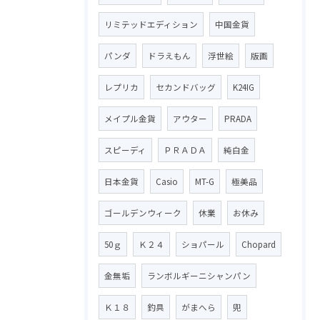
リミテッドエディション
中国金貨
パンダ
ドラえもん
浮世絵
版画
レプリカ
セカンドバッグ
K24IG
メイプル金貨
アウター
PRADA
スピーディ
ＰＲＡＤＡ
純白金
日本金貨
Casio
MT-G
極美品
ゴールデンウィーク
休業
お休み
50ｇ
Ｋ２４
ショパール
Chopard
金無垢
ランボルギーニシャンパン
Ｋ１８
釣具
がまへら
兜