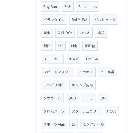
Ray-Ban
24金
Ballantine′s
バランタイン
BALMUDA
バルミューダ
18金
G-SHOCK
カシオ
純銀
銀杯
K14
14金
御即位
スニーカー
オメガ
OMEGA
スピードマスター
イヤホン
ビール券
二つ折り財布
キャンプ用品
クオカード
QUO
コーチ
24K
クロムハーツ
スタージュエリー
Pt950
スポーツ用品
LV
モンクレール