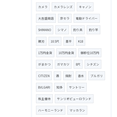
カメラ
カメラレンズ
キャノン
大吉盛岡店
京セラ
電動ドライバー
SHIMANO
シマノ
釣り具
釣り竿
頼刃
10.5尺
喜平
K18
1万円金貨
10万円金貨
御即位10万円
がまかつ
ガマカツ
8尺
シチズン
CITIZEN
酒
焼酎
香水
ブルガリ
BVLGARI
知多
サントリー
株主優待
サンリオピューロランド
ハーモニーランド
マッカラン