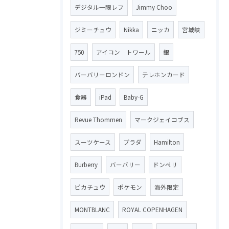
デジタル一眼レフ
Jimmy Choo
ジミーチュウ
Nikka
ニッカ
宮城峡
750
アイコン トワール
銀
バーバリーロンドン
テレホンカード
食器
iPad
Baby-G
Revue Thommen
マークジェイコブス
スーツケース
プラダ
Hamilton
Burberry
バーバリー
ドンペリ
ピカチュウ
ポケモン
海外限定
MONTBLANC
ROYAL COPENHAGEN