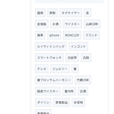
盛岡
買取
タグホイヤー
金
金価格
お酒
ウイスキー
山崎18年
携帯
iphone
MONCLER
ブランド
ルイヴィトンバッグ
インゴット
スマートウォッチ
古紙幣
古銭
テレカ
ジュエリー
響
響ブロッサムハーモニー
竹鶴25年
国産ウイスキー
響30年
古酒
ダイソン
家電製品
未使用
事務用品