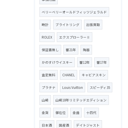
ベリーベリーオールドフィッツジェラルド
時計
ブライトリング
出張買取
ROLEX
エクスプローラーⅡ
保証書無し
響21年
陶器
かのすけウイスキー
響12年
響17年
査定無料
CHANEL
キャビアスキン
プラチナ
Louis Vuitton
スピーディ35
山崎
山崎18年リミテッドエディション
金貨
御在位
金歯
十四代
日本酒
国産酒
デイトジャスト