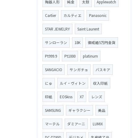
陶器人形
純金
太鼓
Applewatch
Cartier
カルティエ
Panasonic
STAR JEWELRY
Saint Laurent
サンローラン
18K
御成婚5万円金貨
Pt999.9
Pt1000
platinum
SANGACIO
サンガチョ
バスキア
にゅ
ルイ・ヴィトン
収入印紙
印紙
EOSkiss
X7
レンズ
SAMSUNG
ギャラクシー
美品
マーテル
ダミアーニ
LUMIX
DC-TZ95D
デジカメ
生産終了品