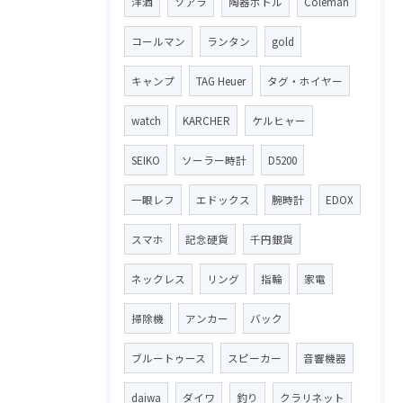
洋酒
ソアラ
陶器ボトル
Coleman
コールマン
ランタン
gold
キャンプ
TAG Heuer
タグ・ホイヤー
watch
KARCHER
ケルヒャー
SEIKO
ソーラー時計
D5200
一眼レフ
エドックス
腕時計
EDOX
スマホ
記念硬貨
千円銀貨
ネックレス
リング
指輪
家電
掃除機
アンカー
バック
ブルートゥース
スピーカー
音響機器
daiwa
ダイワ
釣り
クラリネット