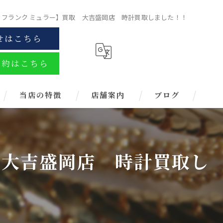
LLER フランク ミュラー】買取 大吉盛岡店 時計買取しました！！
せはこちら
予約はこちら
当店の特徴
店舗案内
ブログ
金
ブランド
取 大吉盛岡店 時計買取し
お酒
金券
時計