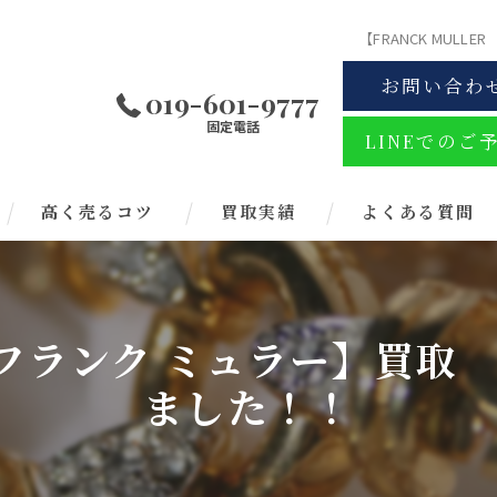
【FRANCK MU
お問い合わ
019-601-9777
固定電話
LINEでのご
高く売るコツ
買取実績
よくある質問
ER フランク ミュラー】買
ました！！