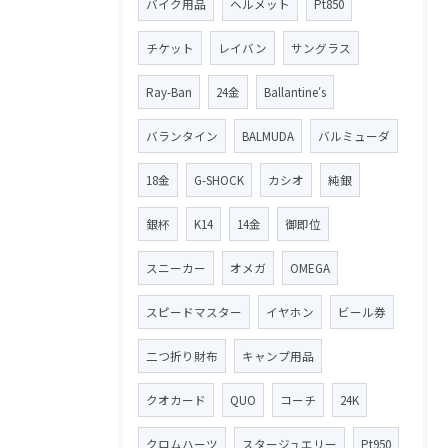
バイク用品
ヘルメット
Pt850
チケット
レイバン
サングラス
Ray-Ban
24金
Ballantine′s
バランタイン
BALMUDA
バルミューダ
18金
G-SHOCK
カシオ
純銀
銀杯
K14
14金
御即位
スニーカー
オメガ
OMEGA
スピードマスター
イヤホン
ビール券
二つ折り財布
キャンプ用品
クオカード
QUO
コーチ
24K
クロムハーツ
スタージュエリー
Pt950