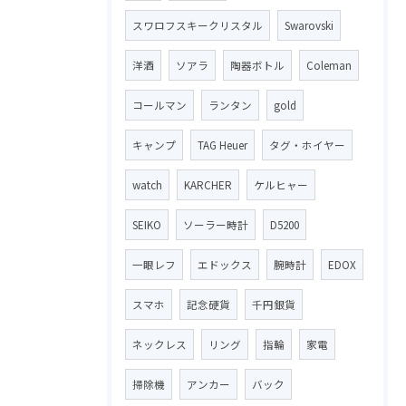
スワロフスキークリスタル
Swarovski
洋酒
ソアラ
陶器ボトル
Coleman
コールマン
ランタン
gold
キャンプ
TAG Heuer
タグ・ホイヤー
watch
KARCHER
ケルヒャー
SEIKO
ソーラー時計
D5200
一眼レフ
エドックス
腕時計
EDOX
スマホ
記念硬貨
千円銀貨
ネックレス
リング
指輪
家電
掃除機
アンカー
バック