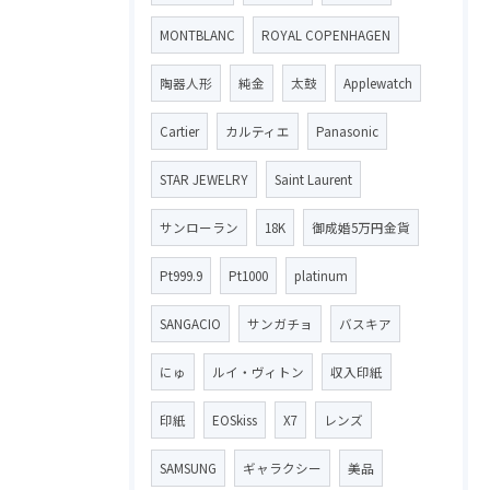
MONTBLANC
ROYAL COPENHAGEN
陶器人形
純金
太鼓
Applewatch
Cartier
カルティエ
Panasonic
STAR JEWELRY
Saint Laurent
サンローラン
18K
御成婚5万円金貨
Pt999.9
Pt1000
platinum
SANGACIO
サンガチョ
バスキア
にゅ
ルイ・ヴィトン
収入印紙
印紙
EOSkiss
X7
レンズ
SAMSUNG
ギャラクシー
美品