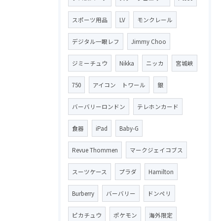
スポーツ用品
LV
モンクレール
デジタル一眼レフ
Jimmy Choo
ジミーチュウ
Nikka
ニッカ
宮城峡
750
アイコン トワール
銀
バーバリーロンドン
テレホンカード
食器
iPad
Baby-G
Revue Thommen
マークジェイコブス
スーツケース
プラダ
Hamilton
Burberry
バーバリー
ドンペリ
ピカチュウ
ポケモン
海外限定