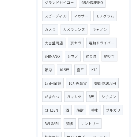
グランドセイコー
GRANDSEIKO
スピーディ30
マカサー
モノグラム
カメラ
カメラレンズ
キャノン
大吉盛岡店
京セラ
電動ドライバー
SHIMANO
シマノ
釣り具
釣り竿
頼刃
10.5尺
喜平
K18
1万円金貨
10万円金貨
御即位10万円
がまかつ
ガマカツ
8尺
シチズン
CITIZEN
酒
焼酎
香水
ブルガリ
BVLGARI
知多
サントリー
株主優待
サンリオピューロランド