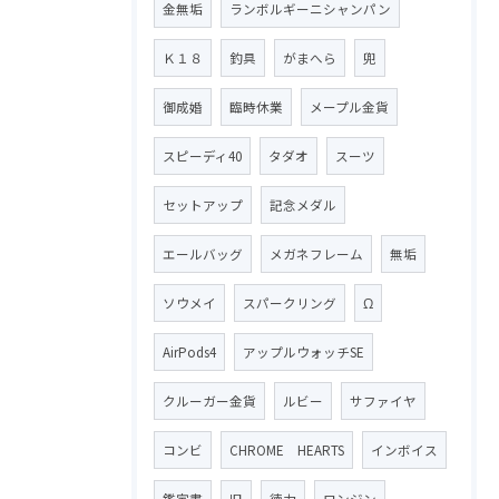
金無垢
ランボルギーニシャンパン
Ｋ１８
釣具
がまへら
兜
御成婚
臨時休業
メープル金貨
スピーディ40
タダオ
スーツ
セットアップ
記念メダル
エールバッグ
メガネフレーム
無垢
ソウメイ
スパークリング
Ω
AirPods4
アップルウォッチSE
クルーガー金貨
ルビー
サファイヤ
コンビ
CHROME HEARTS
インボイス
鑑定書
旧
徳力
ロンジン