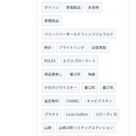
ダイソン
家電製品
未使用
事務用品
ベリーベリーオールドフィッツジェラルド
時計
ブライトリング
出張買取
ROLEX
エクスプローラーⅡ
保証書無し
響21年
陶器
かのすけウイスキー
響12年
響17年
査定無料
CHANEL
キャビアスキン
プラチナ
Louis Vuitton
スピーディ35
山崎
山崎18年リミテッドエディション