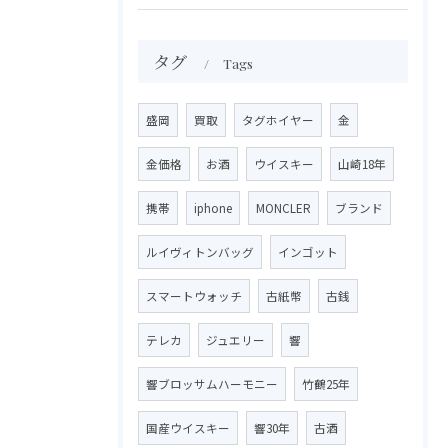
タグ
Tags
盛岡
買取
タグホイヤー
金
金価格
お酒
ウイスキー
山崎18年
携帯
iphone
MONCLER
ブランド
ルイヴィトンバッグ
インゴット
スマートウォッチ
古紙幣
古銭
テレカ
ジュエリー
響
響ブロッサムハーモニー
竹鶴25年
国産ウイスキー
響30年
古酒