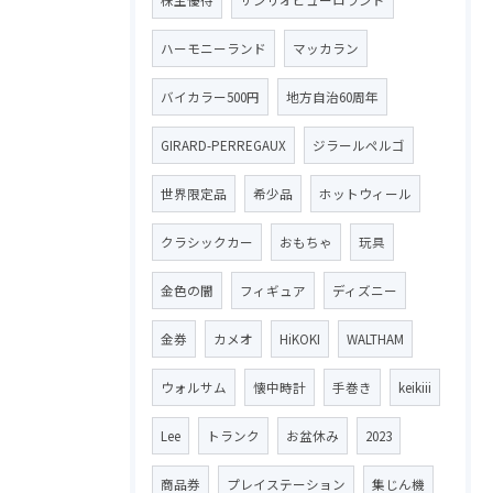
ハーモニーランド
マッカラン
バイカラー500円
地方自治60周年
GIRARD-PERREGAUX
ジラールペルゴ
世界限定品
希少品
ホットウィール
クラシックカー
おもちゃ
玩具
金色の闇
フィギュア
ディズニー
金券
カメオ
HiKOKI
WALTHAM
ウォルサム
懐中時計
手巻き
keikiii
Lee
トランク
お盆休み
2023
商品券
プレイステーション
集じん機