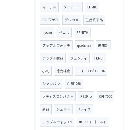
マーテル
ダミアーニ
LUMIX
DC-TZ95D
デジカメ
生産終了品
dyson
ゼニス
ZENITH
アップルウォッチ
ipadmini
未開封
アップル製品
フェンディ
FENDI
小判
徳力純金
ルイ・ロデレール
シャンパン
白州12年
メティスコンパクト
PS5Pro
CFI-7000
新品
ジェリー
メティス
アップルウォッチ9
ホワイトゴールド