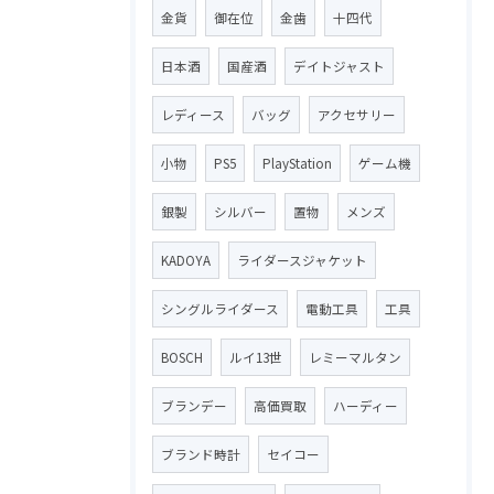
金貨
御在位
金歯
十四代
日本酒
国産酒
デイトジャスト
レディース
バッグ
アクセサリー
小物
PS5
PlayStation
ゲーム機
銀製
シルバー
置物
メンズ
KADOYA
ライダースジャケット
シングルライダース
電動工具
工具
BOSCH
ルイ13世
レミーマルタン
ブランデー
高価買取
ハーディー
ブランド時計
セイコー