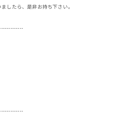
いましたら、是非お持ち下さい。
-------------
-------------