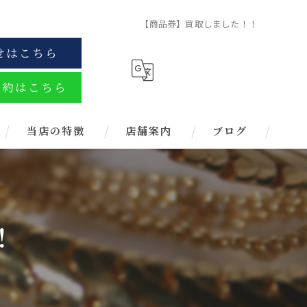
【商品券】買取しました！！
せはこちら
予約はこちら
当店の特徴
店舗案内
ブログ
金
ブランド
！
お酒
金券
時計