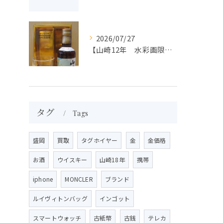
2026/07/27
【山崎12年 水彩画限定ラベル】買取 大吉盛岡店 国産ウイスキー買取しました！！
タグ
Tags
盛岡
買取
タグホイヤー
金
金価格
お酒
ウイスキー
山崎18年
携帯
iphone
MONCLER
ブランド
ルイヴィトンバッグ
インゴット
スマートウォッチ
古紙幣
古銭
テレカ