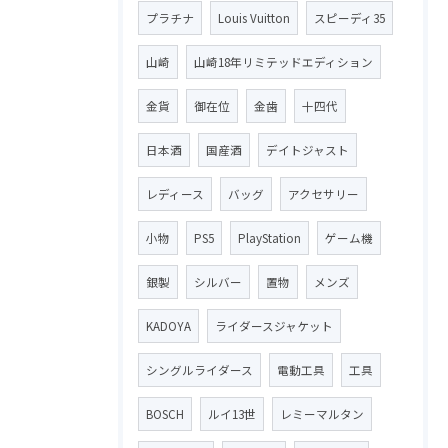
プラチナ
Louis Vuitton
スピーディ35
山崎
山崎18年リミテッドエディション
金貨
御在位
金歯
十四代
日本酒
国産酒
デイトジャスト
レディース
バッグ
アクセサリー
小物
PS5
PlayStation
ゲーム機
銀製
シルバー
置物
メンズ
KADOYA
ライダースジャケット
シングルライダース
電動工具
工具
BOSCH
ルイ13世
レミーマルタン