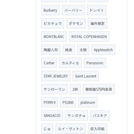
Burberry
バーバリー
ドンペリ
ピカチュウ
ポケモン
海外限定
MONTBLANC
ROYAL COPENHAGEN
陶器人形
純金
太鼓
Applewatch
Cartier
カルティエ
Panasonic
STAR JEWELRY
Saint Laurent
サンローラン
18K
御成婚5万円金貨
Pt999.9
Pt1000
platinum
SANGACIO
サンガチョ
バスキア
にゅ
ルイ・ヴィトン
収入印紙