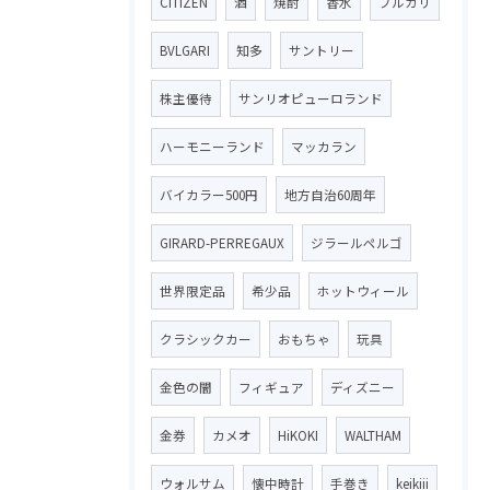
CITIZEN
酒
焼酎
香水
ブルガリ
BVLGARI
知多
サントリー
株主優待
サンリオピューロランド
ハーモニーランド
マッカラン
バイカラー500円
地方自治60周年
GIRARD-PERREGAUX
ジラールペルゴ
世界限定品
希少品
ホットウィール
クラシックカー
おもちゃ
玩具
金色の闇
フィギュア
ディズニー
金券
カメオ
HiKOKI
WALTHAM
ウォルサム
懐中時計
手巻き
keikiii