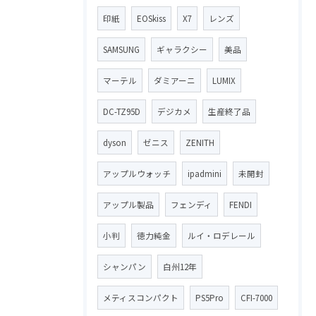
印紙
EOSkiss
X7
レンズ
SAMSUNG
ギャラクシー
美品
マーテル
ダミアーニ
LUMIX
DC-TZ95D
デジカメ
生産終了品
dyson
ゼニス
ZENITH
アップルウォッチ
ipadmini
未開封
アップル製品
フェンディ
FENDI
小判
徳力純金
ルイ・ロデレール
シャンパン
白州12年
メティスコンパクト
PS5Pro
CFI-7000