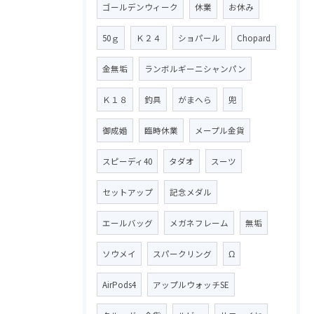
ゴールデンウィーク
休業
お休み
50ｇ
Ｋ２４
ショパール
Chopard
金無垢
ランボルギーニシャンパン
Ｋ１８
釣具
がまへら
兜
御成婚
臨時休業
メープル金貨
スピーディ40
タダオ
スーツ
セットアップ
記念メダル
エールバッグ
メガネフレーム
無垢
ソウメイ
スパークリング
Ω
AirPods4
アップルウォッチSE