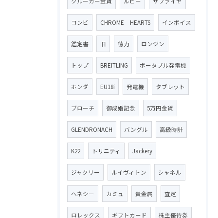
クルーガー金貨
ルビー
サファイヤ
コンビ
CHROME HEARTS
インボイス
鑑定書
旧
徳力
ロンジン
トップ
BREITLING
ポータブル発電機
ホンダ
EU18i
発電機
タブレット
ブローチ
御成婚記念
5万円金貨
GLENDRONACH
バングル
高級時計
K22
トリニティ
Jackery
ジャクリー
ルイヴィトン
シャネル
ヘネシー
カミュ
貴金属
査定
ロレックス
ギフトカード
株主優待券