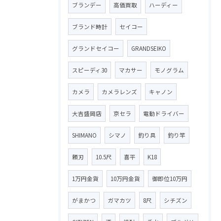
ブランデー
高価買取
ハーディー
ブランド時計
セイコー
グランドセイコー
GRANDSEIKO
スピーディ30
マカサー
モノグラム
カメラ
カメラレンズ
キャノン
大吉盛岡店
京セラ
電動ドライバー
SHIMANO
シマノ
釣り具
釣り竿
頼刃
10.5尺
喜平
K18
1万円金貨
10万円金貨
御即位10万円
がまかつ
ガマカツ
8尺
シチズン