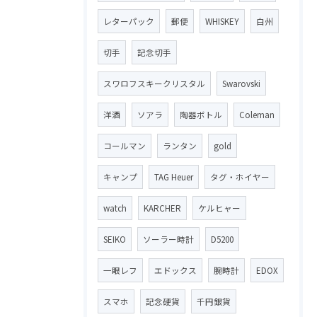
レターパック
郵便
WHISKEY
白州
切手
記念切手
スワロフスキークリスタル
Swarovski
洋酒
ソアラ
陶器ボトル
Coleman
コールマン
ランタン
gold
キャンプ
TAG Heuer
タグ・ホイヤー
watch
KARCHER
ケルヒャー
SEIKO
ソーラー時計
D5200
一眼レフ
エドックス
腕時計
EDOX
スマホ
記念硬貨
千円銀貨