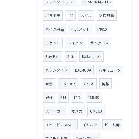
フランク ミュラー
FRANCK MULLER
ボラボラ
k24
メダル
外国硬貨
バイク用品
ヘルメット
Pt850
チケット
レイバン
サングラス
Ray-Ban
24金
Ballantine′s
バランタイン
BALMUDA
バルミューダ
18金
G-SHOCK
カシオ
純銀
銀杯
K14
14金
御即位
スニーカー
オメガ
OMEGA
スピードマスター
イヤホン
ビール券
二つ折り財布
キャンプ用品