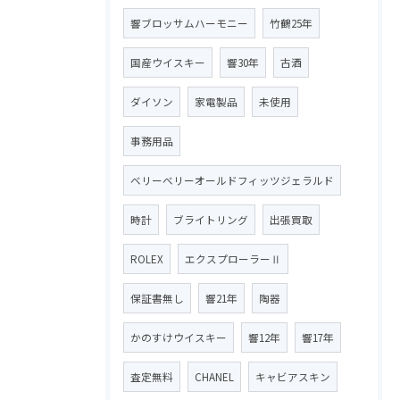
響ブロッサムハーモニー
竹鶴25年
国産ウイスキー
響30年
古酒
ダイソン
家電製品
未使用
事務用品
ベリーベリーオールドフィッツジェラルド
時計
ブライトリング
出張買取
ROLEX
エクスプローラーⅡ
保証書無し
響21年
陶器
かのすけウイスキー
響12年
響17年
査定無料
CHANEL
キャビアスキン