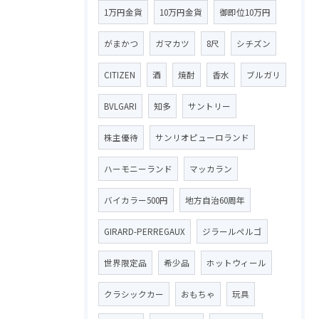
1万円金貨
10万円金貨
御即位10万円
がまかつ
ガマカツ
8尺
シチズン
CITIZEN
酒
焼酎
香水
ブルガリ
BVLGARI
知多
サントリー
株主優待
サンリオピューロランド
ハーモニーランド
マッカラン
バイカラー500円
地方自治60周年
GIRARD-PERREGAUX
ジラールペルゴ
世界限定品
希少品
ホットウィール
クラシックカー
おもちゃ
玩具