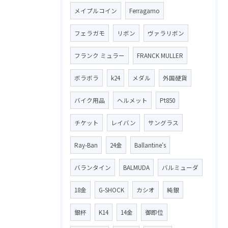
メイプルコイン
Ferragamo
フェラガモ
リボン
ヴァラリボン
フランク ミュラー
FRANCK MULLER
ボラボラ
k24
メダル
外国硬貨
バイク用品
ヘルメット
Pt850
チケット
レイバン
サングラス
Ray-Ban
24金
Ballantine′s
バランタイン
BALMUDA
バルミューダ
18金
G-SHOCK
カシオ
純銀
銀杯
K14
14金
御即位