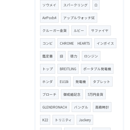
ソウメイ
スパークリング
Ω
AirPods4
アップルウォッチSE
クルーガー金貨
ルビー
サファイヤ
コンビ
CHROME HEARTS
インボイス
鑑定書
旧
徳力
ロンジン
トップ
BREITLING
ポータブル発電機
ホンダ
EU18i
発電機
タブレット
ブローチ
御成婚記念
5万円金貨
GLENDRONACH
バングル
高級時計
K22
トリニティ
Jackery