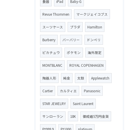
食器
iPad
Baby-G
Revue Thommen
マークジェイコブス
スーツケース
プラダ
Hamilton
Burberry
バーバリー
ドンペリ
ピカチュウ
ポケモン
海外限定
MONTBLANC
ROYAL COPENHAGEN
陶器人形
純金
太鼓
Applewatch
Cartier
カルティエ
Panasonic
STAR JEWELRY
Saint Laurent
サンローラン
18K
御成婚5万円金貨
Pt999.9
Pt1000
platinum