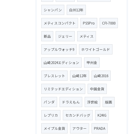
シャンパン
白州12年
メティスコンパクト
PS5Pro
CFI-7000
新品
ジェリー
メティス
アップルウォッチ9
ホワイトゴールド
山崎2024エディション
甲州金
ブレスレット
山崎12年
山崎2016
リミテッドエディション
中国金貨
パンダ
ドラえもん
浮世絵
版画
レプリカ
セカンドバッグ
K24IG
メイプル金貨
アウター
PRADA