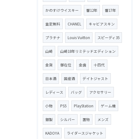
かのすけウイスキー
響12年
響17年
査定無料
CHANEL
キャビアスキン
プラチナ
Louis Vuitton
スピーディ35
山崎
山崎18年リミテッドエディション
金貨
御在位
金歯
十四代
日本酒
国産酒
デイトジャスト
レディース
バッグ
アクセサリー
小物
PS5
PlayStation
ゲーム機
銀製
シルバー
置物
メンズ
KADOYA
ライダースジャケット