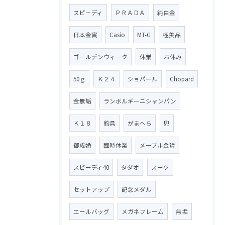
スピーディ
ＰＲＡＤＡ
純白金
日本金貨
Casio
MT-G
極美品
ゴールデンウィーク
休業
お休み
50ｇ
Ｋ２４
ショパール
Chopard
金無垢
ランボルギーニシャンパン
Ｋ１８
釣具
がまへら
兜
御成婚
臨時休業
メープル金貨
スピーディ40
タダオ
スーツ
セットアップ
記念メダル
エールバッグ
メガネフレーム
無垢