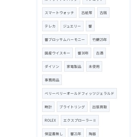
スマートウォッチ
古紙幣
古銭
テレカ
ジュエリー
響
響ブロッサムハーモニー
竹鶴25年
国産ウイスキー
響30年
古酒
ダイソン
家電製品
未使用
事務用品
ベリーベリーオールドフィッツジェラルド
時計
ブライトリング
出張買取
ROLEX
エクスプローラーⅡ
保証書無し
響21年
陶器