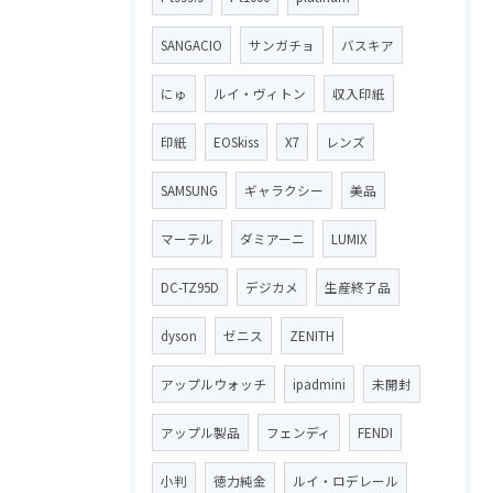
SANGACIO
サンガチョ
バスキア
にゅ
ルイ・ヴィトン
収入印紙
印紙
EOSkiss
X7
レンズ
SAMSUNG
ギャラクシー
美品
マーテル
ダミアーニ
LUMIX
DC-TZ95D
デジカメ
生産終了品
dyson
ゼニス
ZENITH
アップルウォッチ
ipadmini
未開封
アップル製品
フェンディ
FENDI
小判
徳力純金
ルイ・ロデレール