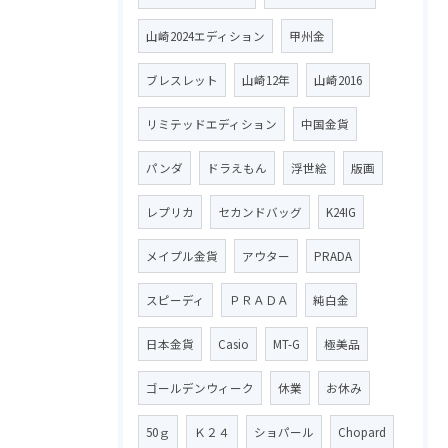
山崎2024エディション
甲州金
ブレスレット
山崎12年
山崎2016
リミテッドエディション
中国金貨
パンダ
ドラえもん
浮世絵
版画
レプリカ
セカンドバッグ
K24IG
メイプル金貨
アウター
PRADA
スピーディ
ＰＲＡＤＡ
純白金
日本金貨
Casio
MT-G
極美品
ゴールデンウィーク
休業
お休み
50ｇ
Ｋ２４
ショパール
Chopard