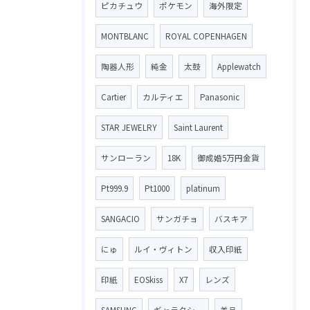
ピカチュウ
ポケモン
海外限定
MONTBLANC
ROYAL COPENHAGEN
陶器人形
純金
太鼓
Applewatch
Cartier
カルティエ
Panasonic
STAR JEWELRY
Saint Laurent
サンローラン
18K
御成婚5万円金貨
Pt999.9
Pt1000
platinum
SANGACIO
サンガチョ
バスキア
にゅ
ルイ・ヴィトン
収入印紙
印紙
EOSkiss
X7
レンズ
SAMSUNG
ギャラクシー
美品