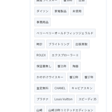
ダイソン
家電製品
未使用
事務用品
ベリーベリーオールドフィッツジェラルド
時計
ブライトリング
出張買取
ROLEX
エクスプローラーⅡ
保証書無し
響21年
陶器
かのすけウイスキー
響12年
響17年
査定無料
CHANEL
キャビアスキン
プラチナ
Louis Vuitton
スピーディ35
山崎
山崎18年リミテッドエディション