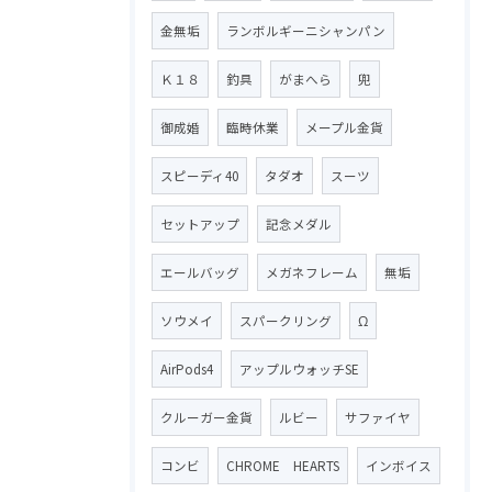
金無垢
ランボルギーニシャンパン
Ｋ１８
釣具
がまへら
兜
御成婚
臨時休業
メープル金貨
スピーディ40
タダオ
スーツ
セットアップ
記念メダル
エールバッグ
メガネフレーム
無垢
ソウメイ
スパークリング
Ω
AirPods4
アップルウォッチSE
クルーガー金貨
ルビー
サファイヤ
コンビ
CHROME HEARTS
インボイス