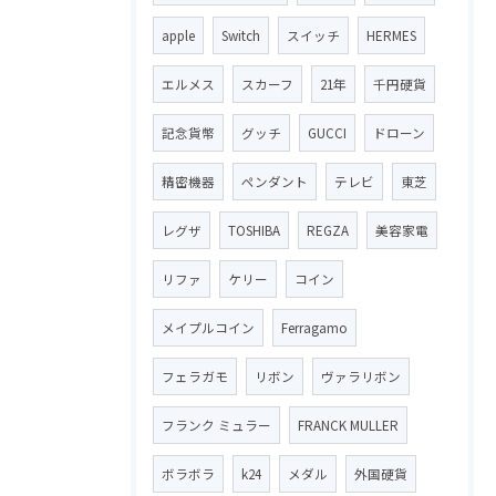
apple
Switch
スイッチ
HERMES
エルメス
スカーフ
21年
千円硬貨
記念貨幣
グッチ
GUCCI
ドローン
精密機器
ペンダント
テレビ
東芝
レグザ
TOSHIBA
REGZA
美容家電
リファ
ケリー
コイン
メイプルコイン
Ferragamo
フェラガモ
リボン
ヴァラリボン
フランク ミュラー
FRANCK MULLER
ボラボラ
k24
メダル
外国硬貨