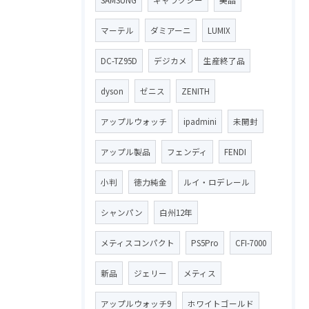
マーテル
ダミアーニ
LUMIX
DC-TZ95D
デジカメ
生産終了品
dyson
ゼニス
ZENITH
アップルウォッチ
ipadmini
未開封
アップル製品
フェンディ
FENDI
小判
徳力純金
ルイ・ロデレール
シャンパン
白州12年
メティスコンパクト
PS5Pro
CFI-7000
新品
ジェリー
メティス
アップルウォッチ9
ホワイトゴールド