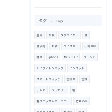
タグ
Tags
盛岡
買取
タグホイヤー
金
金価格
お酒
ウイスキー
山崎18年
携帯
iphone
MONCLER
ブランド
ルイヴィトンバッグ
インゴット
スマートウォッチ
古紙幣
古銭
テレカ
ジュエリー
響
響ブロッサムハーモニー
竹鶴25年
国産ウイスキー
響30年
古酒