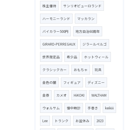
株主優待
サンリオピューロランド
ハーモニーランド
マッカラン
バイカラー500円
地方自治60周年
GIRARD-PERREGAUX
ジラールペルゴ
世界限定品
希少品
ホットウィール
クラシックカー
おもちゃ
玩具
金色の闇
フィギュア
ディズニー
金券
カメオ
HiKOKI
WALTHAM
ウォルサム
懐中時計
手巻き
keikiii
Lee
トランク
お盆休み
2023