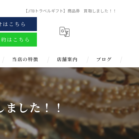
【JTBトラベルギフト】商品券 買取しました！！
せはこちら
予約はこちら
当店の特徴
店舗案内
ブログ
金
ブランド
しました！！
お酒
金券
時計