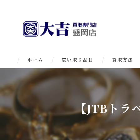
ホーム
買い取り品目
買取方法
【JTBト