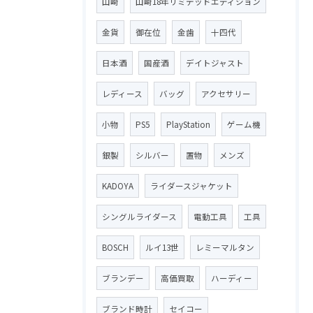
山崎
山崎18年リミテッドエディション
金貨
御在位
金歯
十四代
日本酒
国産酒
デイトジャスト
レディース
バッグ
アクセサリー
小物
PS5
PlayStation
ゲーム機
銀製
シルバー
置物
メンズ
KADOYA
ライダースジャケット
シングルライダース
電動工具
工具
BOSCH
ルイ13世
レミーマルタン
ブランデー
高価買取
ハーディー
ブランド時計
セイコー