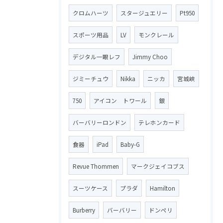
クロムハーツ
スタージュエリー
Pt950
スポーツ用品
LV
モンクレール
デジタル一眼レフ
Jimmy Choo
ジミーチュウ
Nikka
ニッカ
宮城峡
750
アイコン トワール
銀
バーバリーロンドン
テレホンカード
食器
iPad
Baby-G
Revue Thommen
マークジェイコブス
スーツケース
プラダ
Hamilton
Burberry
バーバリー
ドンペリ