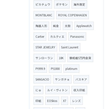
ピカチュウ
ポケモン
海外限定
MONTBLANC
ROYAL COPENHAGEN
陶器人形
純金
太鼓
Applewatch
Cartier
カルティエ
Panasonic
STAR JEWELRY
Saint Laurent
サンローラン
18K
御成婚5万円金貨
Pt999.9
Pt1000
platinum
SANGACIO
サンガチョ
バスキア
にゅ
ルイ・ヴィトン
収入印紙
印紙
EOSkiss
X7
レンズ