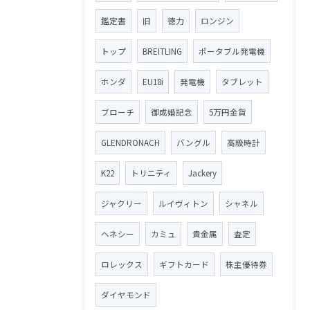
鑑定書
旧
徳力
ロンジン
トップ
BREITLING
ポータブル発電機
ホンダ
EU18i
発電機
タブレット
ブローチ
御成婚記念
5万円金貨
GLENDRONACH
バングル
高級時計
K22
トリニティ
Jackery
ジャクリー
ルイヴィトン
シャネル
ヘネシー
カミュ
貴金属
査定
ロレックス
ギフトカード
株主優待券
ダイヤモンド