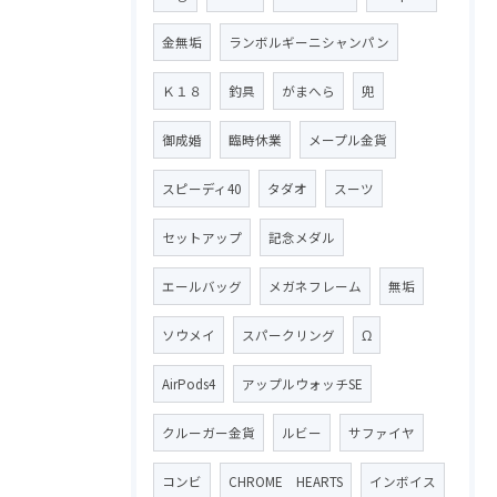
金無垢
ランボルギーニシャンパン
Ｋ１８
釣具
がまへら
兜
御成婚
臨時休業
メープル金貨
スピーディ40
タダオ
スーツ
セットアップ
記念メダル
エールバッグ
メガネフレーム
無垢
ソウメイ
スパークリング
Ω
AirPods4
アップルウォッチSE
クルーガー金貨
ルビー
サファイヤ
コンビ
CHROME HEARTS
インボイス