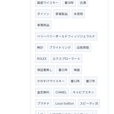
国産ウイスキー
響30年
古酒
ダイソン
家電製品
未使用
事務用品
ベリーベリーオールドフィッツジェラルド
時計
ブライトリング
出張買取
ROLEX
エクスプローラーⅡ
保証書無し
響21年
陶器
かのすけウイスキー
響12年
響17年
査定無料
CHANEL
キャビアスキン
プラチナ
Louis Vuitton
スピーディ35