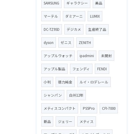
SAMSUNG
ギャラクシー
美品
マーテル
ダミアーニ
LUMIX
DC-TZ95D
デジカメ
生産終了品
dyson
ゼニス
ZENITH
アップルウォッチ
ipadmini
未開封
アップル製品
フェンディ
FENDI
小判
徳力純金
ルイ・ロデレール
シャンパン
白州12年
メティスコンパクト
PS5Pro
CFI-7000
新品
ジェリー
メティス