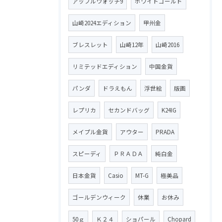
アップルウォッチ9
ホワイトゴールド
山崎2024エディション
甲州金
ブレスレット
山崎12年
山崎2016
リミテッドエディション
中国金貨
パンダ
ドラえもん
浮世絵
版画
レプリカ
セカンドバッグ
K24IG
メイプル金貨
アウター
PRADA
スピーディ
ＰＲＡＤＡ
純白金
日本金貨
Casio
MT-G
極美品
ゴールデンウィーク
休業
お休み
50ｇ
Ｋ２４
ショパール
Chopard