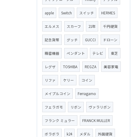
apple
Switch
スイッチ
HERMES
エルメス
スカーフ
21年
千円硬貨
記念貨幣
グッチ
GUCCI
ドローン
精密機器
ペンダント
テレビ
東芝
レグザ
TOSHIBA
REGZA
美容家電
リファ
ケリー
コイン
メイプルコイン
Ferragamo
フェラガモ
リボン
ヴァラリボン
フランク ミュラー
FRANCK MULLER
ボラボラ
k24
メダル
外国硬貨