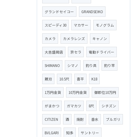
グランドセイコー
GRANDSEIKO
スピーディ30
マカサー
モノグラム
カメラ
カメラレンズ
キャノン
大吉盛岡店
京セラ
電動ドライバー
SHIMANO
シマノ
釣り具
釣り竿
頼刃
10.5尺
喜平
K18
1万円金貨
10万円金貨
御即位10万円
がまかつ
ガマカツ
8尺
シチズン
CITIZEN
酒
焼酎
香水
ブルガリ
BVLGARI
知多
サントリー