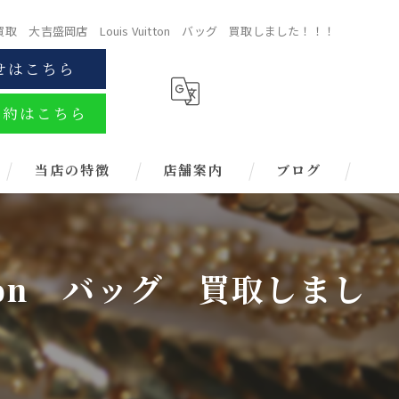
 大吉盛岡店 Louis Vuitton バッグ 買取しました！！！
せはこちら
予約はこちら
当店の特徴
店舗案内
ブログ
金
ブランド
ton バッグ 買取しまし
お酒
金券
時計